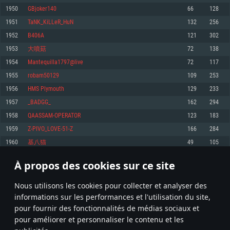
pas supportés)
1950
GBjoker140
66
128
Mémoire: 4 GB
Mémoire: 4 GB
Mémoire: 6 GB
1951
TaNK_KiLLeR_HuN
132
256
Carte graphique supportant DirectX 11: AMD Radeon 77XX / NVIDIA
Carte graphique: NVIDIA 660 avec les derniers drivers (moins de 6 mois) /
GeForce GTX 660. La résolution minimale supportée par le jeu est de 720p
Carte graphique: Intel Iris Pro 5200 (Mac), ou analogue AMD/Nvidia. La
de même pour AMD (La résolution minimale supportée par le jeu est de
1952
B406A
121
302
résolution minimale supportée par le jeu est de 720p.
720p)
Connection: Connexion Internet à haut débit
1953
大噴菇
72
138
Connection: Connexion Internet à haut débit
Connection: Connexion Internet à haut débit
Disque dur: 23.1 Go (client minimal)
1954
Mantequilla1797@live
72
117
Disque dur: 62,2 Go (client minimal)
Disque dur: 62,2 Go (client minimal)
1955
robam50129
109
253
Recommandée
Recommandée
Recommandée
1956
HMS Plymouth
129
233
OS: Windows 10/11 (64 bit)
OS: Mac OS Big Sur 11.0 ou plus récent
OS: Ubuntu 20.04 64bit
1957
_BADGG_
162
294
Processeur: Intel Core i5 ou Ryzen5 3600 et plus
1958
QAASSAM-OPERATOR
123
183
Processeur: Core i7 (Les processeurs Intel Xeon ne sont pas supportés)
Processeur: Intel Core i7
Mémoire: 16 GB et plus
1959
Z-PIVO_LOVE-51-Z
166
284
Mémoire: 8 GB
Mémoire: 8 GB
Carte graphique supportant DirectX 11 ou plus et drivers: Nvidia GeForce
1960
基八猫
49
105
1060 et plus, Radeon RX 570 et plus.
Carte graphique: Radeon Vega II ou plus avec support de Metal
Carte graphique: NVIDIA 1060 avec les derniers drivers (moins de 6 mois) /
de même pour AMD (Radeon RX 570) avec les derniers drivers de moins de
Connection: Connexion Internet à haut débit
Connection: Connexion Internet à haut débit
6 mois et supportant Vulkan
À propos des cookies sur ce site
97
98
99
198
Disque dur: 75.9 Go (client complet)
Disque dur: 62,2 Go (client complet)
Connection: Connexion Internet à haut débit
Nous utilisons les cookies pour collecter et analyser des
Disque dur: 60,2 Go (client complet)
* Classement mis à jour quotidiennement
informations sur les performances et l'utilisation du site,
pour fournir des fonctionnalités de médias sociaux et
pour améliorer et personnaliser le contenu et les