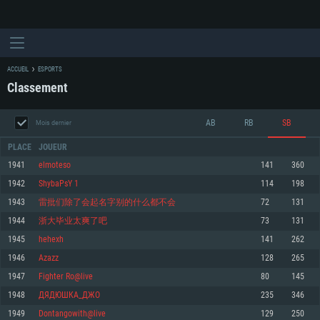
ACCUEIL
ESPORTS
Classement
AB
RB
SB
Mois dernier
PLACE
JOUEUR
1941
elmoteso
141
360
1942
ShybaPsY 1
114
198
CONFIGURATION SYSTÈME REQUISE
1943
雷批们除了会起名字别的什么都不会
72
131
1944
浙大毕业太爽了吧
73
131
Pour PC
Pour MAC
1945
hehexh
141
262
Pour Linux
1946
Azazz
128
265
Minimum
Minimum
Minimum
1947
Fighter Ro@live
80
145
OS: Windows 10 (64 bit)
OS: Mac OS Big Sur 11.0 ou plus récent
OS: Les configurations Linux 64 bits les plus modernes
1948
ДЯДЮШКА_ДЖО
235
346
1949
Dontangowith@live
129
250
Processeur: Dual-Core 2.2 GHz
Processeur: Core i5, minimum 2.2GHz (Les processeurs Intel Xeon ne sont
Processeur: Dual-Core 2.4 GHz