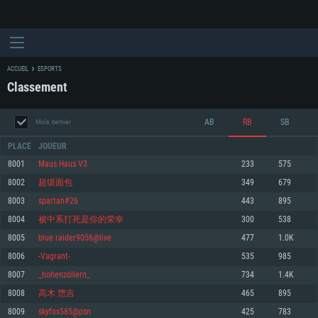
ACCUEIL
ESPORTS
Classement
AB
RB
SB
Mois dernier
PLACE
JOUEUR
8001
Maus Haus V3
233
575
8002
超级面包
349
679
CONFIGURATION SYSTÈME REQUISE
8003
spartan#26
443
895
8004
被中系打死是你的荣幸
300
538
Pour PC
Pour MAC
8005
blue raider9056@live
477
1.0K
Pour Linux
8006
-Vagrant-
535
985
Minimum
Minimum
Minimum
8007
_hohenzollern_
734
1.4K
OS: Windows 10 (64 bit)
OS: Mac OS Big Sur 11.0 ou plus récent
OS: Les configurations Linux 64 bits les plus modernes
8008
高木 惣吉
465
895
8009
skyfox585@psn
425
783
Processeur: Dual-Core 2.2 GHz
Processeur: Core i5, minimum 2.2GHz (Les processeurs Intel Xeon ne sont
Processeur: Dual-Core 2.4 GHz