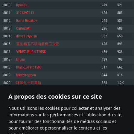
pas supportés)
8010
Крaкен
279
521
Mémoire: 4 GB
Mémoire: 4 GB
Mémoire: 6 GB
8011
3128897115
426
808
Carte graphique supportant DirectX 11: AMD Radeon 77XX / NVIDIA
Carte graphique: NVIDIA 660 avec les derniers drivers (moins de 6 mois) /
GeForce GTX 660. La résolution minimale supportée par le jeu est de 720p
Carte graphique: Intel Iris Pro 5200 (Mac), ou analogue AMD/Nvidia. La
de même pour AMD (La résolution minimale supportée par le jeu est de
8012
Roma Rusakov
248
589
résolution minimale supportée par le jeu est de 720p.
720p)
Connection: Connexion Internet à haut débit
8013
Carlosx#1
296
688
Connection: Connexion Internet à haut débit
Connection: Connexion Internet à haut débit
Disque dur: 23.1 Go (client minimal)
8014
disya159@psn
337
650
Disque dur: 62,2 Go (client minimal)
Disque dur: 62,2 Go (client minimal)
8015
重生精卫不填海要保卫东亚
428
899
Recommandée
Recommandée
Recommandée
8016
VENEZUELAN TWINK
486
938
OS: Windows 10/11 (64 bit)
OS: Mac OS Big Sur 11.0 ou plus récent
OS: Ubuntu 20.04 64bit
8017
kiluno
429
798
Processeur: Intel Core i5 ou Ryzen5 3600 et plus
8018
Black_Beard1503
317
662
Processeur: Core i7 (Les processeurs Intel Xeon ne sont pas supportés)
Processeur: Intel Core i7
Mémoire: 16 GB et plus
8019
tekahiro@psn
344
616
Mémoire: 8 GB
Mémoire: 8 GB
Carte graphique supportant DirectX 11 ou plus et drivers: Nvidia GeForce
8020
咪咪是一只美短
668
1.2K
1060 et plus, Radeon RX 570 et plus.
Carte graphique: Radeon Vega II ou plus avec support de Metal
Carte graphique: NVIDIA 1060 avec les derniers drivers (moins de 6 mois) /
de même pour AMD (Radeon RX 570) avec les derniers drivers de moins de
Connection: Connexion Internet à haut débit
Connection: Connexion Internet à haut débit
6 mois et supportant Vulkan
À propos des cookies sur ce site
400
401
402
501
Disque dur: 75.9 Go (client complet)
Disque dur: 62,2 Go (client complet)
Connection: Connexion Internet à haut débit
Nous utilisons les cookies pour collecter et analyser des
Disque dur: 60,2 Go (client complet)
* Classement mis à jour quotidiennement
informations sur les performances et l'utilisation du site,
pour fournir des fonctionnalités de médias sociaux et
pour améliorer et personnaliser le contenu et les