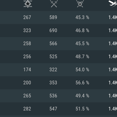
267
589
45.3 %
1.4
323
690
46.8 %
1.4
258
566
45.5 %
1.4
256
525
48.7 %
1.4
174
322
54.0 %
1.4
200
353
56.6 %
1.4
RATION SYSTÈME
265
536
49.4 %
1.4
282
547
51.5 %
1.4