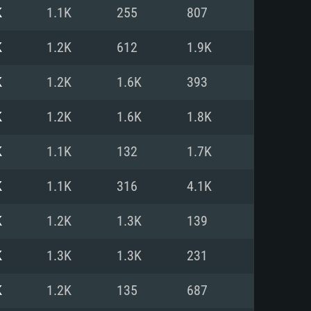
Pour Linux
K
1.1K
255
807
e
e
e
K
1.2K
612
1.9K
K
1.2K
1.6K
393
 (64 bit)
r 11.0 ou plus récent
64bit
K
1.2K
1.6K
1.8K
Core i5 ou Ryzen5 3600 et plus
i7 (Les processeurs Intel Xeon
Core i7
K
1.1K
132
1.7K
rtés)
 plus
K
1.1K
316
4.1K
upportant DirectX 11 ou plus et
NVIDIA 1060 avec les derniers
K
1.2K
1.3K
139
eForce 1060 et plus, Radeon RX
Radeon Vega II ou plus avec
e 6 mois) / de même pour AMD
vec les derniers drivers de
K
1.3K
1.3K
231
t supportant Vulkan
xion Internet à haut débit
xion Internet à haut débit
K
1.2K
135
687