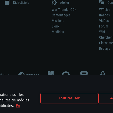
Didacticiels
Atelier
Com
War Thunder CDK
WT Live
Camouflages
Images
Missions
Vidéos
Lieux
Forum
Modèles
Wiki
Chercher 
Classeme
Replays
mations sur les
Tout refuser
Au
nnalités de médias
signifie pas la participation au développement du jeu, le sponsoring ou à l’approb
blicités.
En
mes are the property of their respective owners.
Politique de confidentialité
Pa