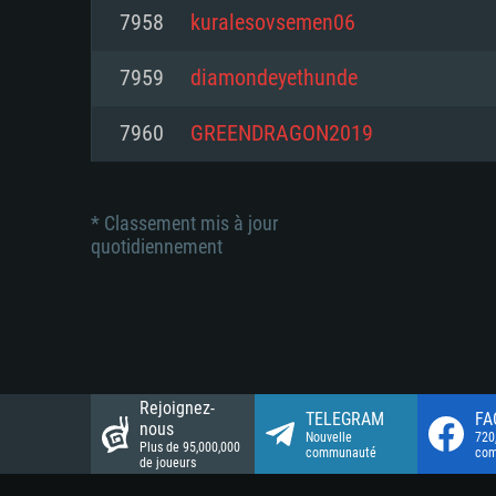
Connection: Connexion Internet 
Connection: Connexion Internet 
7958
kuralesovsemen06
Connection: Connexion Internet 
Disque dur: 23.1 Go (client mini
Disque dur: 62,2 Go (client mini
7959
diamondeyethunde
Disque dur: 62,2 Go (client mini
7960
GREENDRAGON2019
* Classement mis à jour
quotidiennement
Rejoignez-
TELEGRAM
FA
nous
Nouvelle
720
Plus de 95,000,000
communauté
co
de joueurs