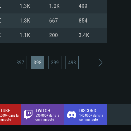
xion Internet à haut débit
o (client complet)
o (client complet)
K
1.3K
1.0K
499
o (client complet)
K
1.3K
667
854
K
1.1K
200
3.4K
397
398
399
498
TUBE
TWITCH
DISCORD
,000+ dans la
530,000+ dans la
140,000+ dans la
unauté
communauté
communauté