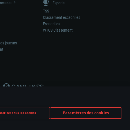
munauté
Esports
TSS
Classement escadrilles
Escadrilles
WTCS Classement
les joueurs
nt
Paramètres des cookies
toriser tous les cookies
ation de tout fabricant d’armes ou de véhicule.
ramètres relatifs aux cookies
Support client