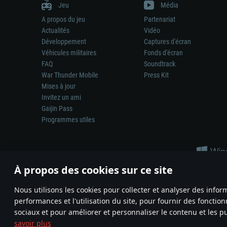
Jeu
Média
A propos du jeu
Partenariat
Actualités
Vidéo
Développement
Captures d'écran
Véhicules militaires
Fonds d'écran
FAQ
Soundtrack
War Thunder Mobile
Press Kit
Mises à jour
Invitez un ami
Gaijin Pass
Programmes utiles
À propos des cookies sur ce site
Nous utilisons les cookies pour collecter et analyser des infor
performances et l'utilisation du site, pour fournir des fonctio
La représentation d’une arme ou d’un véhicule réel dans ce jeu ne 
sociaux et pour améliorer et personnaliser le contenu et les pu
© 2011—2026 Gaijin Games Kft. All trademarks, logos and brand na
savoir plus
Termes et conditions
Conditions du service