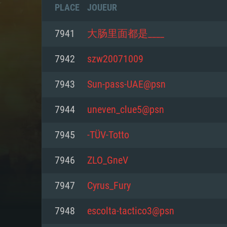
PLACE
JOUEUR
7941
大肠里面都是____
7942
szw20071009
7943
Sun-pass-UAE@psn
7944
uneven_clue5@psn
7945
-TÜV-Totto
7946
ZLO_GneV
CONFIGU
7947
Cyrus_Fury
7948
escolta-tactico3@psn