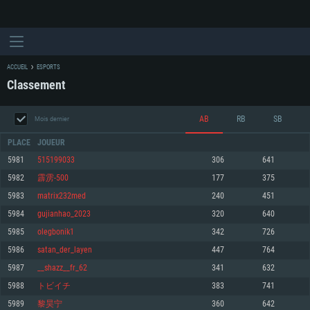
ACCUEIL
ESPORTS
Classement
AB
RB
SB
Mois dernier
PLACE
JOUEUR
5981
515199033
306
641
5982
霹雳-500
177
375
CONFIGURATION SYSTÈME REQUISE
5983
matrix232med
240
451
5984
gujianhao_2023
320
640
Pour PC
Pour MAC
5985
olegbonik1
342
726
Pour Linux
5986
satan_der_layen
447
764
Minimum
Minimum
Minimum
5987
__shazz__fr_62
341
632
OS: Windows 10 (64 bit)
OS: Mac OS Big Sur 11.0 ou plus récent
OS: Les configurations Linux 64 bits les plus modernes
5988
トビイチ
383
741
5989
黎昊宁
360
642
Processeur: Dual-Core 2.2 GHz
Processeur: Core i5, minimum 2.2GHz (Les processeurs Intel Xeon ne sont
Processeur: Dual-Core 2.4 GHz