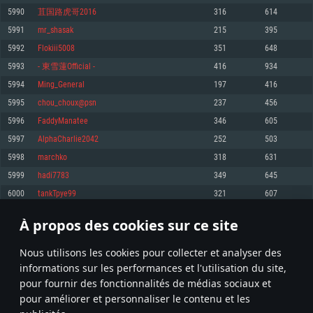
pas supportés)
5990
苴国路虎哥2016
316
614
Mémoire: 4 GB
Mémoire: 4 GB
Mémoire: 6 GB
5991
mr_shasak
215
395
Carte graphique supportant DirectX 11: AMD Radeon 77XX / NVIDIA
Carte graphique: NVIDIA 660 avec les derniers drivers (moins de 6 mois) /
GeForce GTX 660. La résolution minimale supportée par le jeu est de 720p
Carte graphique: Intel Iris Pro 5200 (Mac), ou analogue AMD/Nvidia. La
de même pour AMD (La résolution minimale supportée par le jeu est de
5992
Flokiii5008
351
648
résolution minimale supportée par le jeu est de 720p.
720p)
Connection: Connexion Internet à haut débit
5993
- 東雪蓮Official -
416
934
Connection: Connexion Internet à haut débit
Connection: Connexion Internet à haut débit
Disque dur: 23.1 Go (client minimal)
5994
Ming_General
197
416
Disque dur: 62,2 Go (client minimal)
Disque dur: 62,2 Go (client minimal)
5995
chou_choux@psn
237
456
Recommandée
Recommandée
Recommandée
5996
FaddyManatee
346
605
OS: Windows 10/11 (64 bit)
OS: Mac OS Big Sur 11.0 ou plus récent
OS: Ubuntu 20.04 64bit
5997
AlphaCharlie2042
252
503
Processeur: Intel Core i5 ou Ryzen5 3600 et plus
5998
marchko
318
631
Processeur: Core i7 (Les processeurs Intel Xeon ne sont pas supportés)
Processeur: Intel Core i7
Mémoire: 16 GB et plus
5999
hadi7783
349
645
Mémoire: 8 GB
Mémoire: 8 GB
Carte graphique supportant DirectX 11 ou plus et drivers: Nvidia GeForce
6000
tankTpye99
321
607
1060 et plus, Radeon RX 570 et plus.
Carte graphique: Radeon Vega II ou plus avec support de Metal
Carte graphique: NVIDIA 1060 avec les derniers drivers (moins de 6 mois) /
de même pour AMD (Radeon RX 570) avec les derniers drivers de moins de
Connection: Connexion Internet à haut débit
Connection: Connexion Internet à haut débit
6 mois et supportant Vulkan
À propos des cookies sur ce site
299
300
301
400
Disque dur: 75.9 Go (client complet)
Disque dur: 62,2 Go (client complet)
Connection: Connexion Internet à haut débit
Nous utilisons les cookies pour collecter et analyser des
Disque dur: 60,2 Go (client complet)
* Classement mis à jour quotidiennement
informations sur les performances et l'utilisation du site,
pour fournir des fonctionnalités de médias sociaux et
pour améliorer et personnaliser le contenu et les