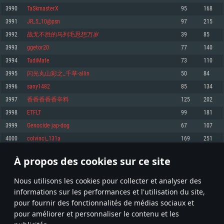
pas supportés)
3990
TaSkmasterX
95
168
Mémoire: 4 GB
Mémoire: 4 GB
Mémoire: 6 GB
3991
JR_5_10@psn
97
215
Carte graphique supportant DirectX 11: AMD Radeon 77XX / NVIDIA
Carte graphique: NVIDIA 660 avec les derniers drivers (moins de 6 mois) /
GeForce GTX 660. La résolution minimale supportée par le jeu est de 720p
Carte graphique: Intel Iris Pro 5200 (Mac), ou analogue AMD/Nvidia. La
de même pour AMD (La résolution minimale supportée par le jeu est de
3992
战无不胜的马列毛思想万岁
39
85
résolution minimale supportée par le jeu est de 720p.
720p)
Connection: Connexion Internet à haut débit
3993
ggetor20
77
140
Connection: Connexion Internet à haut débit
Connection: Connexion Internet à haut débit
Disque dur: 23.1 Go (client minimal)
3994
TudiMate
73
110
Disque dur: 62,2 Go (client minimal)
Disque dur: 62,2 Go (client minimal)
3995
闪光丸山彩之_千草-allin
50
84
Recommandée
Recommandée
Recommandée
3996
sany1482
85
134
OS: Windows 10/11 (64 bit)
OS: Mac OS Big Sur 11.0 ou plus récent
OS: Ubuntu 20.04 64bit
3997
香香香香香辛料
125
202
Processeur: Intel Core i5 ou Ryzen5 3600 et plus
3998
ETFLT
99
181
Processeur: Core i7 (Les processeurs Intel Xeon ne sont pas supportés)
Processeur: Intel Core i7
Mémoire: 16 GB et plus
3999
Genocide jap-dog
67
107
Mémoire: 8 GB
Mémoire: 8 GB
Carte graphique supportant DirectX 11 ou plus et drivers: Nvidia GeForce
4000
colvinci_131a
169
251
1060 et plus, Radeon RX 570 et plus.
Carte graphique: Radeon Vega II ou plus avec support de Metal
Carte graphique: NVIDIA 1060 avec les derniers drivers (moins de 6 mois) /
de même pour AMD (Radeon RX 570) avec les derniers drivers de moins de
Connection: Connexion Internet à haut débit
Connection: Connexion Internet à haut débit
6 mois et supportant Vulkan
À propos des cookies sur ce site
199
200
201
300
Disque dur: 75.9 Go (client complet)
Disque dur: 62,2 Go (client complet)
Connection: Connexion Internet à haut débit
Nous utilisons les cookies pour collecter et analyser des
Disque dur: 60,2 Go (client complet)
* Classement mis à jour quotidiennement
informations sur les performances et l'utilisation du site,
pour fournir des fonctionnalités de médias sociaux et
pour améliorer et personnaliser le contenu et les