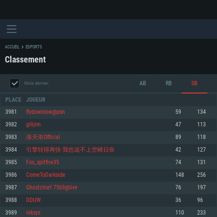
ACCUEIL
ESPORTS
Classement
AB
RB
SB
Mois dernier
PLACE
JOUEUR
3981
flydownlow@psn
59
134
3982
gilijim
47
113
CONFIGURATION SYSTÈME REQUISE
3983
洛天依Official
89
118
3984
引擎转得再快 我也追不上空崎日奈
42
127
Pour PC
Pour MAC
3985
Fox_spitfire35
74
131
Pour Linux
3986
ComeToDarkside
148
256
Minimum
Minimum
Minimum
3987
Ghostchief 7569@live
76
197
OS: Windows 10 (64 bit)
OS: Mac OS Big Sur 11.0 ou plus récent
OS: Les configurations Linux 64 bits les plus modernes
3988
DDUW
36
96
3989
niksys
110
233
Processeur: Dual-Core 2.2 GHz
Processeur: Core i5, minimum 2.2GHz (Les processeurs Intel Xeon ne sont
Processeur: Dual-Core 2.4 GHz