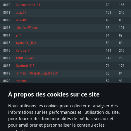
pas supportés)
8010
Gennadievich111
80
166
Mémoire: 4 GB
Mémoire: 4 GB
Mémoire: 6 GB
8011
boaz#7
108
240
Carte graphique supportant DirectX 11: AMD Radeon 77XX / NVIDIA
Carte graphique: NVIDIA 660 avec les derniers drivers (moins de 6 mois) /
GeForce GTX 660. La résolution minimale supportée par le jeu est de 720p
Carte graphique: Intel Iris Pro 5200 (Mac), ou analogue AMD/Nvidia. La
de même pour AMD (La résolution minimale supportée par le jeu est de
8012
WINMWR
48
80
résolution minimale supportée par le jeu est de 720p.
720p)
Connection: Connexion Internet à haut débit
8013
IslaLikesWomen
33
101
Connection: Connexion Internet à haut débit
Connection: Connexion Internet à haut débit
Disque dur: 23.1 Go (client minimal)
8014
Ziff
64
89
Disque dur: 62,2 Go (client minimal)
Disque dur: 62,2 Go (client minimal)
8015
Ayanami__Ray
50
83
Recommandée
Recommandée
Recommandée
8016
Kefaaa ツ
114
216
OS: Windows 10/11 (64 bit)
OS: Mac OS Big Sur 11.0 ou plus récent
OS: Ubuntu 20.04 64bit
8017
Artur199645
145
230
Processeur: Intel Core i5 ou Ryzen5 3600 et plus
8018
Overlord_415
74
174
Processeur: Core i7 (Les processeurs Intel Xeon ne sont pas supportés)
Processeur: Intel Core i7
Mémoire: 16 GB et plus
8019
千年第一坦克手天童爱丽丝
55
94
Mémoire: 8 GB
Mémoire: 8 GB
Carte graphique supportant DirectX 11 ou plus et drivers: Nvidia GeForce
8020
my sons
52
98
1060 et plus, Radeon RX 570 et plus.
Carte graphique: Radeon Vega II ou plus avec support de Metal
Carte graphique: NVIDIA 1060 avec les derniers drivers (moins de 6 mois) /
de même pour AMD (Radeon RX 570) avec les derniers drivers de moins de
Connection: Connexion Internet à haut débit
Connection: Connexion Internet à haut débit
6 mois et supportant Vulkan
À propos des cookies sur ce site
400
401
402
501
Disque dur: 75.9 Go (client complet)
Disque dur: 62,2 Go (client complet)
Connection: Connexion Internet à haut débit
Nous utilisons les cookies pour collecter et analyser des
Disque dur: 60,2 Go (client complet)
* Classement mis à jour quotidiennement
informations sur les performances et l'utilisation du site,
pour fournir des fonctionnalités de médias sociaux et
pour améliorer et personnaliser le contenu et les