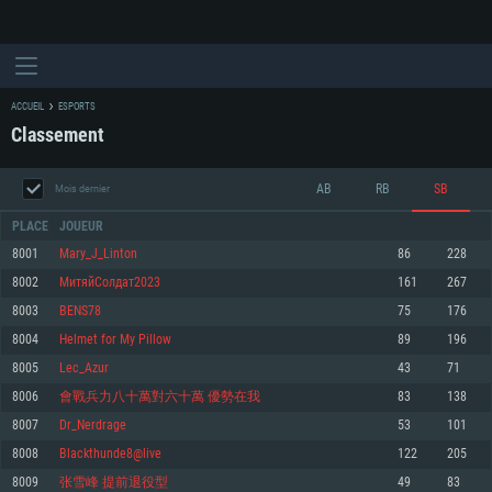
ACCUEIL
ESPORTS
Classement
AB
RB
SB
Mois dernier
PLACE
JOUEUR
8001
Mary_J_Linton
86
228
8002
МитяйСолдат2023
161
267
CONFIGURATION SYSTÈME REQUISE
8003
BENS78
75
176
8004
Helmet for My Pillow
89
196
Pour PC
Pour MAC
8005
Lec_Azur
43
71
Pour Linux
8006
會戰兵力八十萬對六十萬 優勢在我
83
138
Minimum
Minimum
Minimum
8007
Dr_Nerdrage
53
101
OS: Windows 10 (64 bit)
OS: Mac OS Big Sur 11.0 ou plus récent
OS: Les configurations Linux 64 bits les plus modernes
8008
Blackthunde8@live
122
205
8009
张雪峰 提前退役型
49
83
Processeur: Dual-Core 2.2 GHz
Processeur: Core i5, minimum 2.2GHz (Les processeurs Intel Xeon ne sont
Processeur: Dual-Core 2.4 GHz