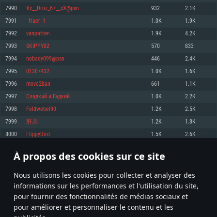
pas supportés)
7990
Xx__Droz_67__xX@psn
932
2.1K
Mémoire: 4 GB
Mémoire: 4 GB
Mémoire: 6 GB
7991
_fraer_1
1.0K
1.9K
Carte graphique supportant DirectX 11: AMD Radeon 77XX / NVIDIA
Carte graphique: NVIDIA 660 avec les derniers drivers (moins de 6 mois) /
GeForce GTX 660. La résolution minimale supportée par le jeu est de 720p
Carte graphique: Intel Iris Pro 5200 (Mac), ou analogue AMD/Nvidia. La
de même pour AMD (La résolution minimale supportée par le jeu est de
7992
vanpatten
1.9K
4.2K
résolution minimale supportée par le jeu est de 720p.
720p)
Connection: Connexion Internet à haut débit
7993
SKIPPY02
570
833
Connection: Connexion Internet à haut débit
Connection: Connexion Internet à haut débit
Disque dur: 23.1 Go (client minimal)
7994
nobady099@psn
446
2.4K
Disque dur: 62,2 Go (client minimal)
Disque dur: 62,2 Go (client minimal)
7995
01287432
1.0K
1.6K
Recommandée
Recommandée
Recommandée
7996
move2ban
661
1.1K
OS: Windows 10/11 (64 bit)
OS: Mac OS Big Sur 11.0 ou plus récent
OS: Ubuntu 20.04 64bit
7997
Сладкий и Гадкий
1.0K
2.2K
Processeur: Intel Core i5 ou Ryzen5 3600 et plus
7998
Feldwebel90
1.2K
2.5K
Processeur: Core i7 (Les processeurs Intel Xeon ne sont pas supportés)
Processeur: Intel Core i7
Mémoire: 16 GB et plus
7999
肝弟
1.2K
1.8K
Mémoire: 8 GB
Mémoire: 8 GB
Carte graphique supportant DirectX 11 ou plus et drivers: Nvidia GeForce
8000
FlippyBird
1.5K
2.6K
1060 et plus, Radeon RX 570 et plus.
Carte graphique: Radeon Vega II ou plus avec support de Metal
Carte graphique: NVIDIA 1060 avec les derniers drivers (moins de 6 mois) /
de même pour AMD (Radeon RX 570) avec les derniers drivers de moins de
Connection: Connexion Internet à haut débit
Connection: Connexion Internet à haut débit
6 mois et supportant Vulkan
À propos des cookies sur ce site
399
400
401
500
Disque dur: 75.9 Go (client complet)
Disque dur: 62,2 Go (client complet)
Connection: Connexion Internet à haut débit
Nous utilisons les cookies pour collecter et analyser des
Disque dur: 60,2 Go (client complet)
* Classement mis à jour quotidiennement
informations sur les performances et l'utilisation du site,
pour fournir des fonctionnalités de médias sociaux et
pour améliorer et personnaliser le contenu et les