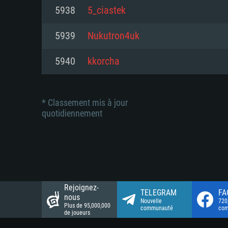
Connection: Connexion Internet 
Connection: Connexion Internet 
5938
5_ciastek
Connection: Connexion Internet 
Disque dur: 23.1 Go (client mini
Disque dur: 62,2 Go (client mini
5939
Nukutron4uk
Disque dur: 62,2 Go (client mini
5940
kkorcha
* Classement mis à jour
quotidiennement
Rejoignez-
TELEGRAM
FA
nous
Nouvelle
720
Plus de 95,000,000
communauté
co
de joueurs