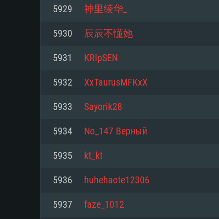
Pour PC
5929
神里绫华_
Minimum
Minimum
Minimum
5930
辰辰不懂她
5931
KRIpSEN
OS: Windows 10 (64 bit)
OS: Mac OS Big Sur 11.0 ou plus
OS: Les configurations Linux 64 b
5932
XxTaurusMFKxX
modernes
Processeur: Dual-Core 2.2 GHz
Processeur: Core i5, minimum 2
5933
Sayorik28
processeurs Intel Xeon ne sont 
Processeur: Dual-Core 2.4 GHz
Mémoire: 4 GB
5934
No_147 Верный
Mémoire: 6 GB
Mémoire: 4 GB
Carte graphique supportant Dir
5935
kt_kt
Radeon 77XX / NVIDIA GeForce 
Carte graphique: Intel Iris Pro 5
Carte graphique: NVIDIA 660 ave
résolution minimale supportée pa
analogue AMD/Nvidia. La résolu
drivers (moins de 6 mois) / de
5936
huhehaote12306
720p
supportée par le jeu est de 720p
(La résolution minimale supporté
5937
faze_1012
de 720p)