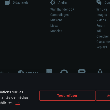
Didacticiels
Atelier
Com
War Thunder CDK
WT Live
Camouflages
Images
Missions
Vidéos
Lieux
Forum
Modèles
Wiki
Chercher 
Classeme
Replays
mations sur les
Tout refuser
Au
nnalités de médias
signifie pas la participation au développement du jeu, le sponsoring ou à l’approb
blicités.
En
mes are the property of their respective owners.
Politique de confidentialité
Pa