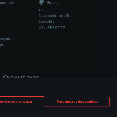
munauté
Esports
TSS
Classement escadrilles
Escadrilles
WTCS Classement
les joueurs
nt
Paramètres des cookies
toriser tous les cookies
ation de tout fabricant d’armes ou de véhicule.
ramètres relatifs aux cookies
Support client