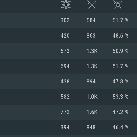
302
584
51.7 %
420
863
48.6 %
673
1.3K
50.9 %
694
1.3K
51.7 %
428
894
47.8 %
582
1.0K
53.3 %
RATION SYSTÈME
772
1.6K
47.2 %
394
848
46.4 %