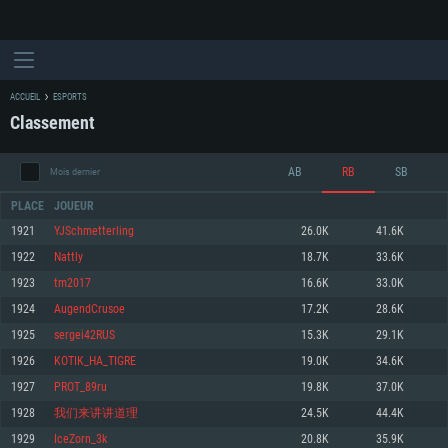
ACCUEIL
ESPORTS
Classement
AB
RB
SB
Mois dernier
PLACE
JOUEUR
1921
YJSchmetterling
26.0K
41.6K
1922
Nattly
18.7K
33.6K
CONFIGURATION SYSTÈME REQUISE
1923
tm2017
16.6K
33.0K
1924
AugendCrusoe
17.2K
28.6K
Pour PC
Pour MAC
1925
sergei42RUS
15.3K
29.1K
Pour Linux
1926
KOTIK_HA_TIGRE
19.0K
34.6K
Minimum
Minimum
Minimum
1927
PROT_89ru
19.8K
37.0K
OS: Windows 10 (64 bit)
OS: Mac OS Big Sur 11.0 ou plus récent
OS: Les configurations Linux 64 bits les plus modernes
1928
我们来讲讲道理
24.5K
44.4K
1929
IceZorn_3k
20.8K
35.9K
Processeur: Dual-Core 2.2 GHz
Processeur: Core i5, minimum 2.2GHz (Les processeurs Intel Xeon ne sont
Processeur: Dual-Core 2.4 GHz