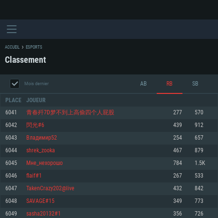
ACCUEIL
ESPORTS
Classement
AB
RB
SB
Mois dernier
PLACE
JOUEUR
6041
青春歼7D梦不到上高偷四个人屁股
277
570
6042
閃光#6
439
912
CONFIGURATION SYSTÈME REQUISE
6043
Владимир52
254
657
6044
shrek_zooka
467
879
Pour PC
Pour MAC
6045
Мне_нехорошо
784
1.5K
Pour Linux
6046
flaif#1
267
533
Minimum
Minimum
Minimum
6047
TakenCrazy202@live
432
842
OS: Windows 10 (64 bit)
OS: Mac OS Big Sur 11.0 ou plus récent
OS: Les configurations Linux 64 bits les plus modernes
6048
SAVAGE#15
349
773
6049
sasha20132#1
356
726
Processeur: Dual-Core 2.2 GHz
Processeur: Core i5, minimum 2.2GHz (Les processeurs Intel Xeon ne sont
Processeur: Dual-Core 2.4 GHz