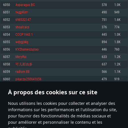
pas supportés)
6050
Asparagus BC
578
1.0K
Mémoire: 4 GB
Mémoire: 4 GB
Mémoire: 6 GB
6051
тндрбiлт
490
949
Carte graphique supportant DirectX 11: AMD Radeon 77XX / NVIDIA
Carte graphique: NVIDIA 660 avec les derniers drivers (moins de 6 mois) /
GeForce GTX 660. La résolution minimale supportée par le jeu est de 720p
Carte graphique: Intel Iris Pro 5200 (Mac), ou analogue AMD/Nvidia. La
de même pour AMD (La résolution minimale supportée par le jeu est de
6052
698532147
751
1.6K
résolution minimale supportée par le jeu est de 720p.
720p)
Connection: Connexion Internet à haut débit
6053
shoalcarp
376
774
Connection: Connexion Internet à haut débit
Connection: Connexion Internet à haut débit
Disque dur: 23.1 Go (client minimal)
6054
CCCP1945 1
445
1.0K
Disque dur: 62,2 Go (client minimal)
Disque dur: 62,2 Go (client minimal)
6055
wdygjskq
894
1.8K
Recommandée
Recommandée
Recommandée
6056
KV2banwozujiao
446
760
OS: Windows 10/11 (64 bit)
OS: Mac OS Big Sur 11.0 ou plus récent
OS: Ubuntu 20.04 64bit
6057
MeryRui
633
1.2K
Processeur: Intel Core i5 ou Ryzen5 3600 et plus
6058
可儿那由多
637
1.2K
Processeur: Core i7 (Les processeurs Intel Xeon ne sont pas supportés)
Processeur: Intel Core i7
Mémoire: 16 GB et plus
6059
radium 88
566
1.1K
Mémoire: 8 GB
Mémoire: 8 GB
Carte graphique supportant DirectX 11 ou plus et drivers: Nvidia GeForce
6060
pikaczu250641656
479
919
1060 et plus, Radeon RX 570 et plus.
Carte graphique: Radeon Vega II ou plus avec support de Metal
Carte graphique: NVIDIA 1060 avec les derniers drivers (moins de 6 mois) /
de même pour AMD (Radeon RX 570) avec les derniers drivers de moins de
Connection: Connexion Internet à haut débit
Connection: Connexion Internet à haut débit
6 mois et supportant Vulkan
À propos des cookies sur ce site
302
303
304
403
Disque dur: 75.9 Go (client complet)
Disque dur: 62,2 Go (client complet)
Connection: Connexion Internet à haut débit
Nous utilisons les cookies pour collecter et analyser des
Disque dur: 60,2 Go (client complet)
* Classement mis à jour quotidiennement
informations sur les performances et l'utilisation du site,
pour fournir des fonctionnalités de médias sociaux et
pour améliorer et personnaliser le contenu et les