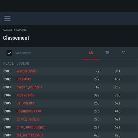
ACCUEIL
ESPORTS
Classement
AB
RB
SB
Mois dernier
PLACE
JOUEUR
3981
Warpor80589
172
314
3982
DROCK#2
272
637
CONFIGURATION SYSTÈME REQUISE
3983
gyedan_abuhoria
149
289
3984
xxSaYBeRxx
399
760
Pour PC
Pour MAC
3985
CallMeFritz
250
521
Pour Linux
3986
Boyington74190
215
446
Minimum
Minimum
Minimum
3987
壹本道 冬经热
296
591
OS: Windows 10 (64 bit)
OS: Mac OS Big Sur 11.0 ou plus récent
OS: Les configurations Linux 64 bits les plus modernes
3988
olive_audio60@psn
291
591
3989
the_iceman25631
426
928
Processeur: Dual-Core 2.2 GHz
Processeur: Core i5, minimum 2.2GHz (Les processeurs Intel Xeon ne sont
Processeur: Dual-Core 2.4 GHz