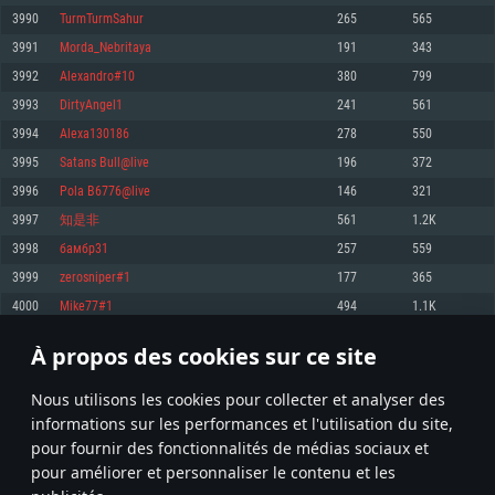
pas supportés)
3990
TurmTurmSahur
265
565
Mémoire: 4 GB
Mémoire: 4 GB
Mémoire: 6 GB
3991
Morda_Nebritaya
191
343
Carte graphique supportant DirectX 11: AMD Radeon 77XX / NVIDIA
Carte graphique: NVIDIA 660 avec les derniers drivers (moins de 6 mois) /
GeForce GTX 660. La résolution minimale supportée par le jeu est de 720p
Carte graphique: Intel Iris Pro 5200 (Mac), ou analogue AMD/Nvidia. La
de même pour AMD (La résolution minimale supportée par le jeu est de
3992
Alexandro#10
380
799
résolution minimale supportée par le jeu est de 720p.
720p)
Connection: Connexion Internet à haut débit
3993
DirtyAngel1
241
561
Connection: Connexion Internet à haut débit
Connection: Connexion Internet à haut débit
Disque dur: 23.1 Go (client minimal)
3994
Alexa130186
278
550
Disque dur: 62,2 Go (client minimal)
Disque dur: 62,2 Go (client minimal)
3995
Satans Bull@live
196
372
Recommandée
Recommandée
Recommandée
3996
Pola B6776@live
146
321
OS: Windows 10/11 (64 bit)
OS: Mac OS Big Sur 11.0 ou plus récent
OS: Ubuntu 20.04 64bit
3997
知是非
561
1.2K
Processeur: Intel Core i5 ou Ryzen5 3600 et plus
3998
бамбр31
257
559
Processeur: Core i7 (Les processeurs Intel Xeon ne sont pas supportés)
Processeur: Intel Core i7
Mémoire: 16 GB et plus
3999
zerosniper#1
177
365
Mémoire: 8 GB
Mémoire: 8 GB
Carte graphique supportant DirectX 11 ou plus et drivers: Nvidia GeForce
4000
Mike77#1
494
1.1K
1060 et plus, Radeon RX 570 et plus.
Carte graphique: Radeon Vega II ou plus avec support de Metal
Carte graphique: NVIDIA 1060 avec les derniers drivers (moins de 6 mois) /
de même pour AMD (Radeon RX 570) avec les derniers drivers de moins de
Connection: Connexion Internet à haut débit
Connection: Connexion Internet à haut débit
6 mois et supportant Vulkan
À propos des cookies sur ce site
199
200
201
300
Disque dur: 75.9 Go (client complet)
Disque dur: 62,2 Go (client complet)
Connection: Connexion Internet à haut débit
Nous utilisons les cookies pour collecter et analyser des
Disque dur: 60,2 Go (client complet)
* Classement mis à jour quotidiennement
informations sur les performances et l'utilisation du site,
pour fournir des fonctionnalités de médias sociaux et
pour améliorer et personnaliser le contenu et les