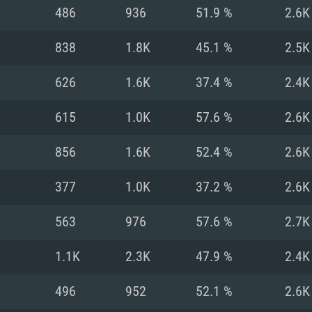
Pour MAC
486
936
51.9 %
2.6K
Recommandé
Recommandé
Recommandé
838
1.8K
45.1 %
2.5K
626
1.6K
37.4 %
2.4K
 récent
its les plus
OS: Windows 10/11
OS: Mac OS Big Su
OS: Ubuntu 20.04 
615
1.0K
57.6 %
2.6K
.2GHz (Les
Processeur: Intel 
Processeur: Core 
Processeur: Intel 
856
1.6K
52.4 %
2.6K
pas supportés)
ne sont pas suppo
Mémoire: 16 GB et
Mémoire: 8 GB
377
1.0K
37.2 %
2.6K
Mémoire: 8 GB
ectX 11: AMD
Carte graphique s
Carte graphique: 
563
976
57.6 %
2.7K
GTX 660. La
200 (Mac), ou
c les derniers
drivers: Nvidia G
Carte graphique: 
drivers (moins d
r le jeu est de
tion minimale
 même pour AMD
570 et plus.
support de Metal
(Radeon RX 570) a
1.1K
2.3K
47.9 %
2.4K
.
e par le jeu est
moins de 6 mois e
Connection: Conne
Connection: Conne
496
952
52.1 %
2.6K