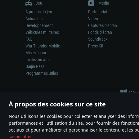
Jeu
Média
A propos du jeu
Partenariat
Actualités
Vidéo
Développement
Captures d'écran
Véhicules militaires
Fonds d'écran
FAQ
Soundtrack
War Thunder Mobile
Press Kit
Mises à jour
Invitez un ami
Gaijin Pass
Programmes utiles
À propos des cookies sur ce site
Nous utilisons les cookies pour collecter et analyser des infor
performances et l'utilisation du site, pour fournir des fonctio
La représentation d’une arme ou d’un véhicule réel dans ce jeu ne 
sociaux et pour améliorer et personnaliser le contenu et les pu
© 2011—2026 Gaijin Games Kft. All trademarks, logos and brand na
savoir plus
Termes et conditions
Conditions du service