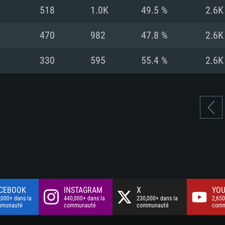
à haut débit
à haut débit
Connection: Conne
Disque dur: 75.9 G
Disque dur: 62,2 G
518
1.0K
49.5 %
2.6K
à haut débit
mal)
mal)
Disque dur: 60,2 G
470
982
47.8 %
2.6K
mal)
330
595
55.4 %
2.6K
CEBOOK
INSTAGRAM
X
YOU
,000+ dans la
440,000+ dans la
230,000+ dans la
2,650
mmunauté
communauté
communauté
comm