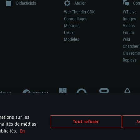
Didacticiels
Atelier
Com
War Thunder CDK
WT Live
Camouflages
Images
Missions
Vidéos
Lieux
Forum
Modèles
Wiki
Chercher 
Classeme
Replays
mations sur les
Tout refuser
Au
nnalités de médias
signifie pas la participation au développement du jeu, le sponsoring ou à l’approb
blicités.
En
mes are the property of their respective owners.
Politique de confidentialité
Pa