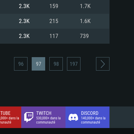
xion Internet à haut débit
o (client complet)
o (client complet)
2.3K
159
1.7K
o (client complet)
2.3K
215
1.6K
2.3K
117
739
96
97
98
197
TUBE
TWITCH
DISCORD
,000+ dans la
530,000+ dans la
140,000+ dans la
unauté
communauté
communauté