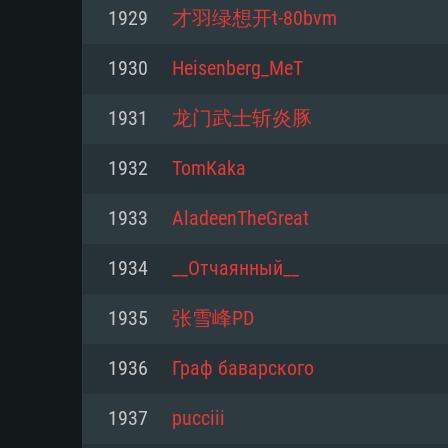
Pour PC
1929
才羽绿想开t-80bvm
Minimum
Minimum
Minimum
1930
Heisenberg_MeT
1931
龙门武士斩炎豚
OS: Windows 10 (64 bit)
OS: Mac OS Big Sur 11.0 ou plus
OS: Les configurations Linux 64 b
1932
TomKaka
modernes
Processeur: Dual-Core 2.2 GHz
Processeur: Core i5, minimum 2
1933
AladeenTheGreat
processeurs Intel Xeon ne sont 
Processeur: Dual-Core 2.4 GHz
Mémoire: 4 GB
1934
__Отчаянный__
Mémoire: 6 GB
Mémoire: 4 GB
Carte graphique supportant Dir
1935
张雪峰PD
Radeon 77XX / NVIDIA GeForce 
Carte graphique: Intel Iris Pro 5
Carte graphique: NVIDIA 660 ave
résolution minimale supportée pa
analogue AMD/Nvidia. La résolu
drivers (moins de 6 mois) / de
1936
Граф баварского
720p
supportée par le jeu est de 720p
(La résolution minimale supporté
1937
pucciii
de 720p)