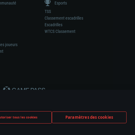
munauté
Esports
TSS
Classement escadrilles
Escadrilles
WTCS Classement
les joueurs
nt
Paramètres des cookies
toriser tous les cookies
ation de tout fabricant d’armes ou de véhicule.
ramètres relatifs aux cookies
Support client