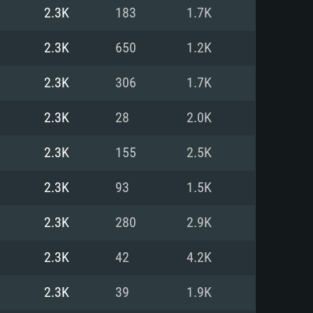
Pour Linux
2.3K
183
1.7K
e
e
e
2.3K
650
1.2K
2.3K
306
1.7K
 (64 bit)
r 11.0 ou plus récent
64bit
2.3K
28
2.0K
Core i5 ou Ryzen5 3600 et plus
i7 (Les processeurs Intel Xeon
Core i7
2.3K
155
2.5K
rtés)
 plus
2.3K
93
1.5K
upportant DirectX 11 ou plus et
NVIDIA 1060 avec les derniers
2.3K
280
2.9K
eForce 1060 et plus, Radeon RX
Radeon Vega II ou plus avec
e 6 mois) / de même pour AMD
vec les derniers drivers de
2.3K
42
4.2K
t supportant Vulkan
xion Internet à haut débit
xion Internet à haut débit
2.3K
39
1.9K