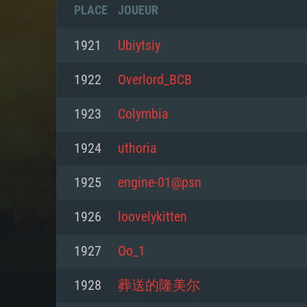
PLACE
JOUEUR
1921
Ubiytsiy
1922
Оverlord_BCB
1923
Colymbia
1924
uthoria
1925
engine-01@psn
1926
loovelykitten
CONFIGU
1927
Oo_1
1928
葬送的隆美尔