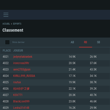
ACCUEIL
ESPORTS
Classement
AB
RB
SB
Mois dernier
PLACE
JOUEUR
4021
jedynytakisebek
14.9K
26.9K
4022
ironcross39tr
20.5K
37.6K
CONFIGURATION SYSTÈME REQUISE
4023
sem2703@psn
21.4K
43.5K
4024
KIRILL999_RUSSIA
17.1K
34.1K
Pour PC
Pour MAC
4025
routax
19.9K
38.7K
Pour Linux
4026
桂A你护卫爹
22.1K
39.2K
Minimum
Minimum
Minimum
4027
KSV771
20.3K
40.7K
OS: Windows 10 (64 bit)
OS: Mac OS Big Sur 11.0 ou plus récent
OS: Les configurations Linux 64 bits les plus modernes
4028
BlackLion099
23.8K
46.6K
4029
Lesha314148
16.2K
29.9K
Processeur: Dual-Core 2.2 GHz
Processeur: Core i5, minimum 2.2GHz (Les processeurs Intel Xeon ne sont
Processeur: Dual-Core 2.4 GHz