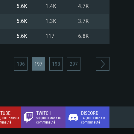
xion Internet à haut débit
o (client complet)
o (client complet)
5.6K
1.4K
4.7K
o (client complet)
5.6K
1.3K
3.7K
5.6K
117
6.8K
196
197
198
297
TUBE
TWITCH
DISCORD
,000+ dans la
530,000+ dans la
140,000+ dans la
unauté
communauté
communauté