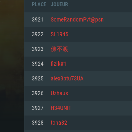
PLACE
JOUEUR
3921
SomeRandomPvt@psn
3922
SL1945
3923
佛不渡
3924
fizik#1
3925
alex3ptu73UA
3926
Uzhaus
CONFIGU
3927
H34UNIT
3928
toha82