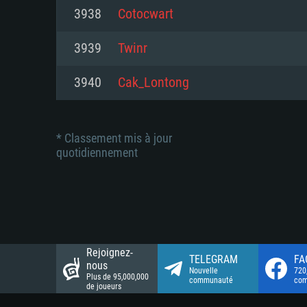
Connection: Connexion Internet 
Connection: Connexion Internet 
3938
Cotocwart
Connection: Connexion Internet 
Disque dur: 23.1 Go (client mini
Disque dur: 62,2 Go (client mini
3939
Twinr
Disque dur: 62,2 Go (client mini
3940
Cak_Lontong
* Classement mis à jour
quotidiennement
Rejoignez-
TELEGRAM
FA
nous
Nouvelle
720
Plus de 95,000,000
communauté
co
de joueurs