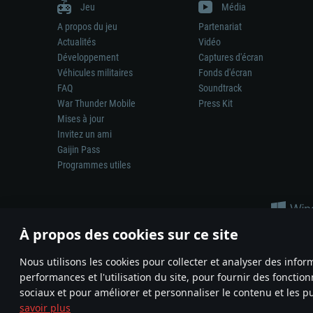
Jeu
Média
A propos du jeu
Partenariat
Actualités
Vidéo
Développement
Captures d'écran
Véhicules militaires
Fonds d'écran
FAQ
Soundtrack
War Thunder Mobile
Press Kit
Mises à jour
Invitez un ami
Gaijin Pass
Programmes utiles
À propos des cookies sur ce site
Nous utilisons les cookies pour collecter et analyser des infor
performances et l'utilisation du site, pour fournir des fonctio
La représentation d’une arme ou d’un véhicule réel dans ce jeu ne 
sociaux et pour améliorer et personnaliser le contenu et les pu
© 2011—2026 Gaijin Games Kft. All trademarks, logos and brand na
savoir plus
Termes et conditions
Conditions du service