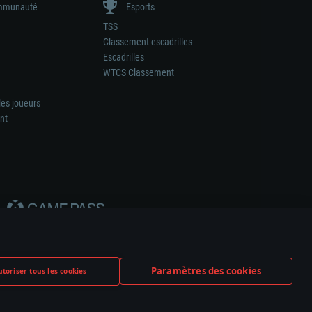
munauté
Esports
TSS
Classement escadrilles
Escadrilles
WTCS Classement
les joueurs
nt
Paramètres des cookies
toriser tous les cookies
ation de tout fabricant d’armes ou de véhicule.
ramètres relatifs aux cookies
Support client