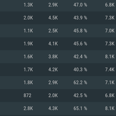
Pour MAC
1.3K
2.9K
47.0 %
6.8K
Recommandé
Recommandé
Recommandé
2.0K
4.5K
43.9 %
7.3K
1.1K
2.5K
45.8 %
7.0K
 récent
its les plus
OS: Windows 10/11
OS: Mac OS Big Su
OS: Ubuntu 20.04 
1.9K
4.1K
45.6 %
7.3K
.2GHz (Les
Processeur: Intel 
Processeur: Core 
Processeur: Intel 
1.6K
3.8K
42.4 %
8.1K
pas supportés)
ne sont pas suppo
Mémoire: 16 GB et
Mémoire: 8 GB
1.7K
4.2K
40.3 %
7.4K
Mémoire: 8 GB
ectX 11: AMD
Carte graphique s
Carte graphique: 
1.8K
2.9K
62.2 %
7.1K
GTX 660. La
200 (Mac), ou
c les derniers
drivers: Nvidia G
Carte graphique: 
drivers (moins d
r le jeu est de
tion minimale
 même pour AMD
570 et plus.
support de Metal
(Radeon RX 570) a
872
2.0K
42.5 %
6.8K
.
e par le jeu est
moins de 6 mois e
Connection: Conne
Connection: Conne
2.8K
4.3K
65.1 %
8.1K