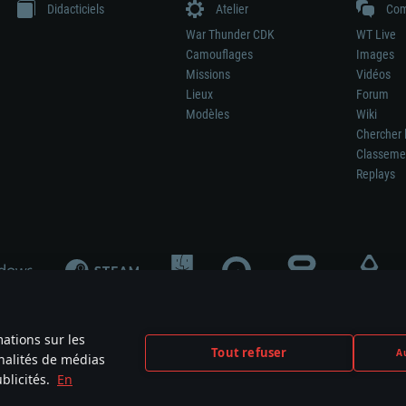
Didacticiels
Atelier
Com
War Thunder CDK
WT Live
Camouflages
Images
Missions
Vidéos
Lieux
Forum
Modèles
Wiki
Chercher 
Classeme
Replays
mations sur les
Tout refuser
Au
nnalités de médias
signifie pas la participation au développement du jeu, le sponsoring ou à l’approb
blicités.
En
mes are the property of their respective owners.
Politique de confidentialité
Pa