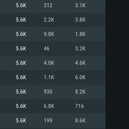
Pour Linux
5.6K
312
3.1K
e
e
e
5.6K
2.2K
3.8K
5.6K
9.8K
1.8K
 (64 bit)
r 11.0 ou plus récent
64bit
5.6K
46
3.2K
Core i5 ou Ryzen5 3600 et plus
i7 (Les processeurs Intel Xeon
Core i7
5.6K
4.0K
4.6K
rtés)
 plus
5.6K
1.1K
6.0K
upportant DirectX 11 ou plus et
NVIDIA 1060 avec les derniers
5.6K
930
8.2K
eForce 1060 et plus, Radeon RX
Radeon Vega II ou plus avec
e 6 mois) / de même pour AMD
vec les derniers drivers de
5.6K
6.8K
716
t supportant Vulkan
xion Internet à haut débit
xion Internet à haut débit
5.6K
199
8.6K