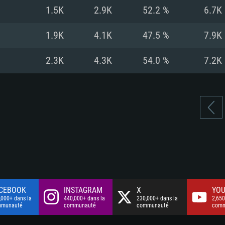
à haut débit
à haut débit
Connection: Conne
Disque dur: 75.9 G
Disque dur: 62,2 G
1.5K
2.9K
52.2 %
6.7K
à haut débit
mal)
mal)
Disque dur: 60,2 G
1.9K
4.1K
47.5 %
7.9K
mal)
2.3K
4.3K
54.0 %
7.2K
CEBOOK
INSTAGRAM
X
YOU
,000+ dans la
440,000+ dans la
230,000+ dans la
2,650
mmunauté
communauté
communauté
comm