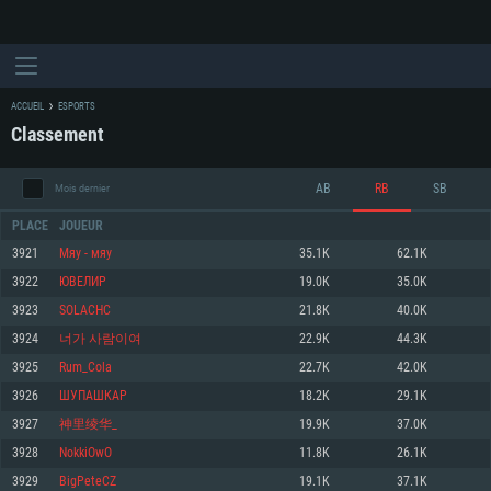
ACCUEIL
ESPORTS
Classement
AB
RB
SB
Mois dernier
PLACE
JOUEUR
3921
Мяу - мяу
35.1K
62.1K
3922
ЮВЕЛИР
19.0K
35.0K
CONFIGURATION SYSTÈME REQUISE
3923
SOLACHC
21.8K
40.0K
3924
너가 사람이여
22.9K
44.3K
Pour PC
Pour MAC
3925
Rum_Cola
22.7K
42.0K
Pour Linux
3926
ШУПАШКАР
18.2K
29.1K
Minimum
Minimum
Minimum
3927
神里绫华_
19.9K
37.0K
OS: Windows 10 (64 bit)
OS: Mac OS Big Sur 11.0 ou plus récent
OS: Les configurations Linux 64 bits les plus modernes
3928
NokkiOwO
11.8K
26.1K
3929
BigPeteCZ
19.1K
37.1K
Processeur: Dual-Core 2.2 GHz
Processeur: Core i5, minimum 2.2GHz (Les processeurs Intel Xeon ne sont
Processeur: Dual-Core 2.4 GHz