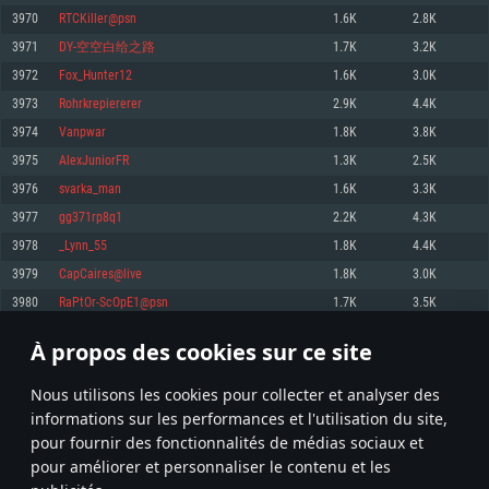
pas supportés)
3970
RTCKiller@psn
1.6K
2.8K
Mémoire: 4 GB
Mémoire: 4 GB
Mémoire: 6 GB
3971
DY-空空白给之路
1.7K
3.2K
Carte graphique supportant DirectX 11: AMD Radeon 77XX / NVIDIA
Carte graphique: NVIDIA 660 avec les derniers drivers (moins de 6 mois) /
GeForce GTX 660. La résolution minimale supportée par le jeu est de 720p
Carte graphique: Intel Iris Pro 5200 (Mac), ou analogue AMD/Nvidia. La
de même pour AMD (La résolution minimale supportée par le jeu est de
3972
Fox_Hunter12
1.6K
3.0K
résolution minimale supportée par le jeu est de 720p.
720p)
Connection: Connexion Internet à haut débit
3973
Rohrkrepiererer
2.9K
4.4K
Connection: Connexion Internet à haut débit
Connection: Connexion Internet à haut débit
Disque dur: 23.1 Go (client minimal)
3974
Vanpwar
1.8K
3.8K
Disque dur: 62,2 Go (client minimal)
Disque dur: 62,2 Go (client minimal)
3975
AlexJuniorFR
1.3K
2.5K
Recommandée
Recommandée
Recommandée
3976
svarka_man
1.6K
3.3K
OS: Windows 10/11 (64 bit)
OS: Mac OS Big Sur 11.0 ou plus récent
OS: Ubuntu 20.04 64bit
3977
gg371rp8q1
2.2K
4.3K
Processeur: Intel Core i5 ou Ryzen5 3600 et plus
3978
_Lynn_55
1.8K
4.4K
Processeur: Core i7 (Les processeurs Intel Xeon ne sont pas supportés)
Processeur: Intel Core i7
Mémoire: 16 GB et plus
3979
CapCaires@live
1.8K
3.0K
Mémoire: 8 GB
Mémoire: 8 GB
Carte graphique supportant DirectX 11 ou plus et drivers: Nvidia GeForce
3980
RaPtOr-ScOpE1@psn
1.7K
3.5K
1060 et plus, Radeon RX 570 et plus.
Carte graphique: Radeon Vega II ou plus avec support de Metal
Carte graphique: NVIDIA 1060 avec les derniers drivers (moins de 6 mois) /
de même pour AMD (Radeon RX 570) avec les derniers drivers de moins de
Connection: Connexion Internet à haut débit
Connection: Connexion Internet à haut débit
6 mois et supportant Vulkan
À propos des cookies sur ce site
198
199
200
299
Disque dur: 75.9 Go (client complet)
Disque dur: 62,2 Go (client complet)
Connection: Connexion Internet à haut débit
Nous utilisons les cookies pour collecter et analyser des
Disque dur: 60,2 Go (client complet)
* Classement mis à jour quotidiennement
informations sur les performances et l'utilisation du site,
pour fournir des fonctionnalités de médias sociaux et
pour améliorer et personnaliser le contenu et les