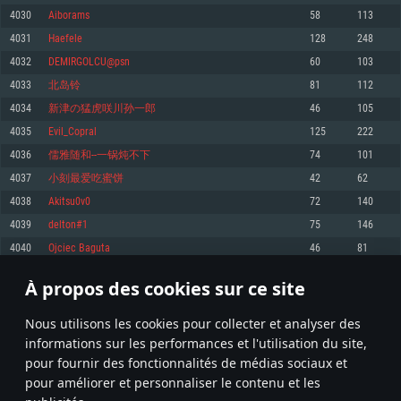
pas supportés)
4030
Aiborams
58
113
Mémoire: 4 GB
Mémoire: 4 GB
Mémoire: 6 GB
4031
Haefele
128
248
Carte graphique supportant DirectX 11: AMD Radeon 77XX / NVIDIA
Carte graphique: NVIDIA 660 avec les derniers drivers (moins de 6 mois) /
GeForce GTX 660. La résolution minimale supportée par le jeu est de 720p
Carte graphique: Intel Iris Pro 5200 (Mac), ou analogue AMD/Nvidia. La
de même pour AMD (La résolution minimale supportée par le jeu est de
4032
DEMIRGOLCU@psn
60
103
résolution minimale supportée par le jeu est de 720p.
720p)
Connection: Connexion Internet à haut débit
4033
北岛铃
81
112
Connection: Connexion Internet à haut débit
Connection: Connexion Internet à haut débit
Disque dur: 23.1 Go (client minimal)
4034
新津の猛虎咲川孙一郎
46
105
Disque dur: 62,2 Go (client minimal)
Disque dur: 62,2 Go (client minimal)
4035
Evil_Copral
125
222
Recommandée
Recommandée
Recommandée
4036
儒雅随和--一锅炖不下
74
101
OS: Windows 10/11 (64 bit)
OS: Mac OS Big Sur 11.0 ou plus récent
OS: Ubuntu 20.04 64bit
4037
小刻最爱吃蜜饼
42
62
Processeur: Intel Core i5 ou Ryzen5 3600 et plus
4038
Akitsu0v0
72
140
Processeur: Core i7 (Les processeurs Intel Xeon ne sont pas supportés)
Processeur: Intel Core i7
Mémoire: 16 GB et plus
4039
delton#1
75
146
Mémoire: 8 GB
Mémoire: 8 GB
Carte graphique supportant DirectX 11 ou plus et drivers: Nvidia GeForce
4040
Ojciec Baguta
46
81
1060 et plus, Radeon RX 570 et plus.
Carte graphique: Radeon Vega II ou plus avec support de Metal
Carte graphique: NVIDIA 1060 avec les derniers drivers (moins de 6 mois) /
de même pour AMD (Radeon RX 570) avec les derniers drivers de moins de
Connection: Connexion Internet à haut débit
Connection: Connexion Internet à haut débit
6 mois et supportant Vulkan
À propos des cookies sur ce site
201
202
203
302
Disque dur: 75.9 Go (client complet)
Disque dur: 62,2 Go (client complet)
Connection: Connexion Internet à haut débit
Nous utilisons les cookies pour collecter et analyser des
Disque dur: 60,2 Go (client complet)
* Classement mis à jour quotidiennement
informations sur les performances et l'utilisation du site,
pour fournir des fonctionnalités de médias sociaux et
pour améliorer et personnaliser le contenu et les