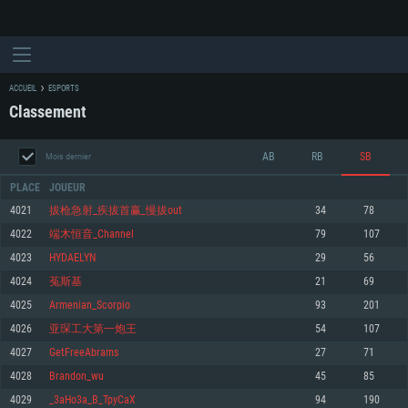
ACCUEIL
ESPORTS
Classement
AB
RB
SB
Mois dernier
PLACE
JOUEUR
4021
拔枪急射_疾拔首赢_慢拔out
34
78
4022
端木恒音_Channel
79
107
CONFIGURATION SYSTÈME REQUISE
4023
HYDAELYN
29
56
4024
菟斯基
21
69
Pour PC
Pour MAC
4025
Armenian_Scorpio
93
201
Pour Linux
4026
亚琛工大第一炮王
54
107
Minimum
Minimum
Minimum
4027
GetFreeAbrams
27
71
OS: Windows 10 (64 bit)
OS: Mac OS Big Sur 11.0 ou plus récent
OS: Les configurations Linux 64 bits les plus modernes
4028
Brandon_wu
45
85
4029
_3aHo3a_B_TpyCaX
94
190
Processeur: Dual-Core 2.2 GHz
Processeur: Core i5, minimum 2.2GHz (Les processeurs Intel Xeon ne sont
Processeur: Dual-Core 2.4 GHz