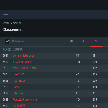
ACCUEIL
ESPORTS
Classement
AB
RB
SB
Mois dernier
PLACE
JOUEUR
5981
communistsucces
54
93
5982
X S7ef4n X@live
138
220
CONFIGURATION SYSTÈME REQUISE
5983
井芹 仁菜iseri_nina
73
132
5984
Jake6440
66
109
Pour PC
Pour MAC
5985
RED_SKIES
131
230
Pour Linux
5986
Sacle
77
153
Minimum
Minimum
Minimum
5987
Ede1weiß
9
40
OS: Windows 10 (64 bit)
OS: Mac OS Big Sur 11.0 ou plus récent
OS: Les configurations Linux 64 bits les plus modernes
5988
ЛордДебилконский
104
215
5989
-皇朝无疆-
70
128
Processeur: Dual-Core 2.2 GHz
Processeur: Core i5, minimum 2.2GHz (Les processeurs Intel Xeon ne sont
Processeur: Dual-Core 2.4 GHz