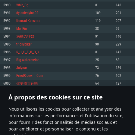
pas supportés)
5990
Whit_Pg
81
146
Mémoire: 4 GB
Mémoire: 4 GB
Mémoire: 6 GB
5991
dylanledylan02
109
201
Carte graphique supportant DirectX 11: AMD Radeon 77XX / NVIDIA
Carte graphique: NVIDIA 660 avec les derniers drivers (moins de 6 mois) /
GeForce GTX 660. La résolution minimale supportée par le jeu est de 720p
Carte graphique: Intel Iris Pro 5200 (Mac), ou analogue AMD/Nvidia. La
de même pour AMD (La résolution minimale supportée par le jeu est de
5992
Konrad Kesslers
110
207
résolution minimale supportée par le jeu est de 720p.
720p)
Connection: Connexion Internet à haut débit
5993
Mo_Rin
38
59
Connection: Connexion Internet à haut débit
Connection: Connexion Internet à haut débit
Disque dur: 23.1 Go (client minimal)
5994
満穂の狸奴
91
140
Disque dur: 62,2 Go (client minimal)
Disque dur: 62,2 Go (client minimal)
5995
trickybiker
90
229
Recommandée
Recommandée
Recommandée
5996
R_U_D_E_B_O_Y
81
145
OS: Windows 10/11 (64 bit)
OS: Mac OS Big Sur 11.0 ou plus récent
OS: Ubuntu 20.04 64bit
5997
Big watermelon
25
68
Processeur: Intel Core i5 ou Ryzen5 3600 et plus
5998
Jolynar
73
139
Processeur: Core i7 (Les processeurs Intel Xeon ne sont pas supportés)
Processeur: Intel Core i7
Mémoire: 16 GB et plus
5999
FriedRicewithCem
76
102
Mémoire: 8 GB
Mémoire: 8 GB
Carte graphique supportant DirectX 11 ou plus et drivers: Nvidia GeForce
6000
你要撞大运咯
64
127
1060 et plus, Radeon RX 570 et plus.
Carte graphique: Radeon Vega II ou plus avec support de Metal
Carte graphique: NVIDIA 1060 avec les derniers drivers (moins de 6 mois) /
de même pour AMD (Radeon RX 570) avec les derniers drivers de moins de
Connection: Connexion Internet à haut débit
Connection: Connexion Internet à haut débit
6 mois et supportant Vulkan
À propos des cookies sur ce site
299
300
301
400
Disque dur: 75.9 Go (client complet)
Disque dur: 62,2 Go (client complet)
Connection: Connexion Internet à haut débit
Nous utilisons les cookies pour collecter et analyser des
Disque dur: 60,2 Go (client complet)
* Classement mis à jour quotidiennement
informations sur les performances et l'utilisation du site,
pour fournir des fonctionnalités de médias sociaux et
pour améliorer et personnaliser le contenu et les