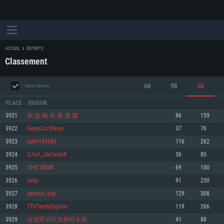
ACCUEIL
ESPORTS
Classement
AB
RB
SB
Mois dernier
PLACE
JOUEUR
3921
东 临 碣 石 有 遗 篇
86
159
3922
SupaCocSheep
37
76
CONFIGURATION SYSTÈME REQUISE
3923
odyn198686
116
262
3924
3Jlo1_JIuCeHoK
36
80
Pour PC
Pour MAC
3925
СНЕГОВИК
69
100
Pour Linux
3926
talqi
91
250
Minimum
Minimum
Minimum
3927
serious_aza
129
308
OS: Windows 10 (64 bit)
OS: Mac OS Big Sur 11.0 ou plus récent
OS: Les configurations Linux 64 bits les plus modernes
3928
TTVTardyDj@live
119
266
3929
台北军分区大校司令员
41
88
Processeur: Dual-Core 2.2 GHz
Processeur: Core i5, minimum 2.2GHz (Les processeurs Intel Xeon ne sont
Processeur: Dual-Core 2.4 GHz