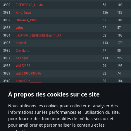
pas supportés)
3930
FIREWORKS_ALLAN
58
108
Mémoire: 4 GB
Mémoire: 4 GB
Mémoire: 6 GB
3931
King_Taras
126
189
Carte graphique supportant DirectX 11: AMD Radeon 77XX / NVIDIA
Carte graphique: NVIDIA 660 avec les derniers drivers (moins de 6 mois) /
GeForce GTX 660. La résolution minimale supportée par le jeu est de 720p
Carte graphique: Intel Iris Pro 5200 (Mac), ou analogue AMD/Nvidia. La
de même pour AMD (La résolution minimale supportée par le jeu est de
3932
ishikawa_1995
65
101
résolution minimale supportée par le jeu est de 720p.
720p)
Connection: Connexion Internet à haut débit
3933
yutny
22
57
Connection: Connexion Internet à haut débit
Connection: Connexion Internet à haut débit
Disque dur: 23.1 Go (client minimal)
3934
_乡的内心如海浪般狂乱了_XX
52
108
Disque dur: 62,2 Go (client minimal)
Disque dur: 62,2 Go (client minimal)
3935
milsimi
113
170
Recommandée
Recommandée
Recommandée
3936
Gro_dano
47
80
OS: Windows 10/11 (64 bit)
OS: Mac OS Big Sur 11.0 ou plus récent
OS: Ubuntu 20.04 64bit
3937
pasinger
113
229
Processeur: Intel Core i5 ou Ryzen5 3600 et plus
3938
Wat22135
99
193
Processeur: Core i7 (Les processeurs Intel Xeon ne sont pas supportés)
Processeur: Intel Core i7
Mémoire: 16 GB et plus
3939
wang1960930796
32
74
Mémoire: 8 GB
Mémoire: 8 GB
Carte graphique supportant DirectX 11 ou plus et drivers: Nvidia GeForce
3940
benzoGHz________
80
184
1060 et plus, Radeon RX 570 et plus.
Carte graphique: Radeon Vega II ou plus avec support de Metal
Carte graphique: NVIDIA 1060 avec les derniers drivers (moins de 6 mois) /
de même pour AMD (Radeon RX 570) avec les derniers drivers de moins de
Connection: Connexion Internet à haut débit
Connection: Connexion Internet à haut débit
6 mois et supportant Vulkan
À propos des cookies sur ce site
196
197
198
297
Disque dur: 75.9 Go (client complet)
Disque dur: 62,2 Go (client complet)
Connection: Connexion Internet à haut débit
Nous utilisons les cookies pour collecter et analyser des
Disque dur: 60,2 Go (client complet)
* Classement mis à jour quotidiennement
informations sur les performances et l'utilisation du site,
pour fournir des fonctionnalités de médias sociaux et
pour améliorer et personnaliser le contenu et les