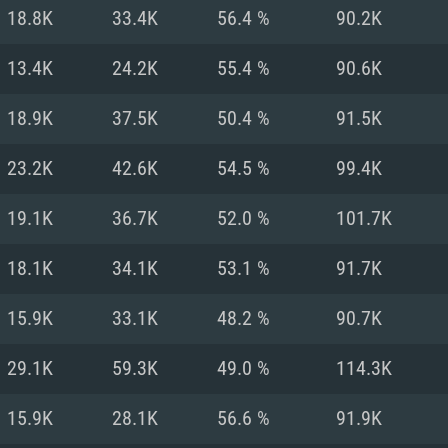
Pour MAC
18.8K
33.4K
56.4 %
90.2K
Recommandé
Recommandé
Recommandé
13.4K
24.2K
55.4 %
90.6K
18.9K
37.5K
50.4 %
91.5K
 récent
its les plus
OS: Windows 10/11
OS: Mac OS Big Su
OS: Ubuntu 20.04 
23.2K
42.6K
54.5 %
99.4K
.2GHz (Les
Processeur: Intel 
Processeur: Core 
Processeur: Intel 
19.1K
36.7K
52.0 %
101.7K
pas supportés)
ne sont pas suppo
Mémoire: 16 GB et
Mémoire: 8 GB
18.1K
34.1K
53.1 %
91.7K
Mémoire: 8 GB
ectX 11: AMD
Carte graphique s
Carte graphique: 
15.9K
33.1K
48.2 %
90.7K
GTX 660. La
200 (Mac), ou
c les derniers
drivers: Nvidia G
Carte graphique: 
drivers (moins d
r le jeu est de
tion minimale
 même pour AMD
570 et plus.
support de Metal
(Radeon RX 570) a
29.1K
59.3K
49.0 %
114.3K
.
e par le jeu est
moins de 6 mois e
Connection: Conne
Connection: Conne
15.9K
28.1K
56.6 %
91.9K