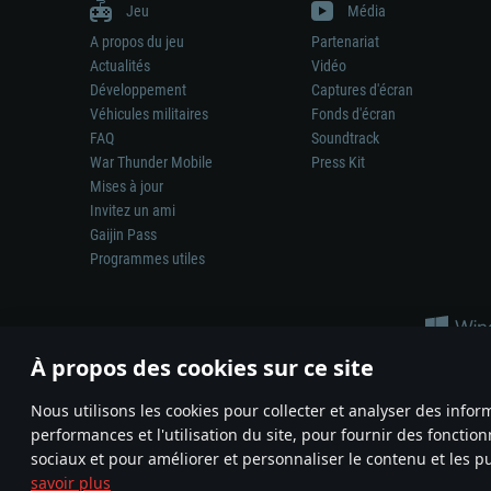
Jeu
Média
A propos du jeu
Partenariat
Actualités
Vidéo
Développement
Captures d'écran
Véhicules militaires
Fonds d'écran
FAQ
Soundtrack
War Thunder Mobile
Press Kit
Mises à jour
Invitez un ami
Gaijin Pass
Programmes utiles
À propos des cookies sur ce site
Nous utilisons les cookies pour collecter et analyser des infor
performances et l'utilisation du site, pour fournir des fonctio
La représentation d’une arme ou d’un véhicule réel dans ce jeu ne 
sociaux et pour améliorer et personnaliser le contenu et les pu
© 2011—2026 Gaijin Games Kft. All trademarks, logos and brand na
savoir plus
Termes et conditions
Conditions du service