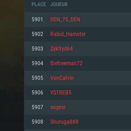
PLACE
JOUEUR
5901
DEN_75_DEN
5902
Rabid_Hamster
5903
Zykfryd64
5904
thetreeman72
5905
VonCalvin
5906
YSTREB5
CONFIGU
5907
sugesi
5908
Shuruga888