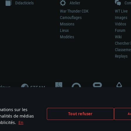
Didacticiels
Atelier
Com
War Thunder CDK
WT Live
Camouflages
Images
Missions
Vidéos
Lieux
Forum
Modèles
Wiki
Chercher 
Classeme
Replays
mations sur les
Tout refuser
Au
nnalités de médias
signifie pas la participation au développement du jeu, le sponsoring ou à l’approb
blicités.
En
mes are the property of their respective owners.
Politique de confidentialité
Pa