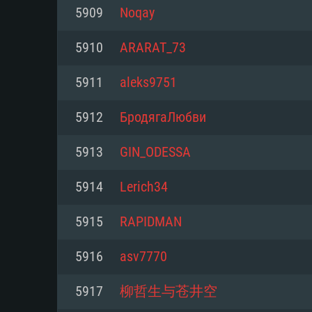
Pour PC
5909
Noqay
Minimum
Minimum
Minimum
5910
ARARAT_73
5911
aleks9751
OS: Windows 10 (64 bit)
OS: Mac OS Big Sur 11.0 ou plus
OS: Les configurations Linux 64 b
5912
БродягаЛюбви
modernes
Processeur: Dual-Core 2.2 GHz
Processeur: Core i5, minimum 2
5913
GIN_ODESSA
processeurs Intel Xeon ne sont 
Processeur: Dual-Core 2.4 GHz
Mémoire: 4 GB
5914
Lerich34
Mémoire: 6 GB
Mémoire: 4 GB
Carte graphique supportant Dir
5915
RAPIDMAN
Radeon 77XX / NVIDIA GeForce 
Carte graphique: Intel Iris Pro 5
Carte graphique: NVIDIA 660 ave
résolution minimale supportée pa
analogue AMD/Nvidia. La résolu
drivers (moins de 6 mois) / de
5916
asv7770
720p
supportée par le jeu est de 720p
(La résolution minimale supporté
5917
柳哲生与苍井空
de 720p)