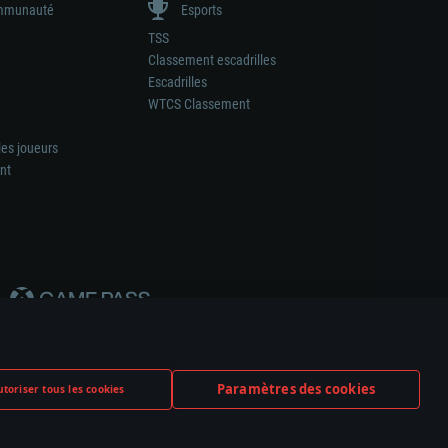
munauté
Esports
TSS
Classement escadrilles
Escadrilles
WTCS Classement
les joueurs
nt
Paramètres des cookies
toriser tous les cookies
ation de tout fabricant d’armes ou de véhicule.
ramètres relatifs aux cookies
Support client