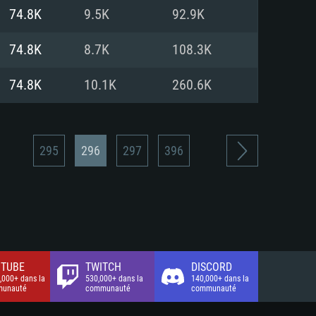
xion Internet à haut débit
o (client complet)
o (client complet)
74.8K
9.5K
92.9K
o (client complet)
74.8K
8.7K
108.3K
74.8K
10.1K
260.6K
295
296
297
396
TUBE
TWITCH
DISCORD
,000+ dans la
530,000+ dans la
140,000+ dans la
unauté
communauté
communauté