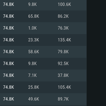
Pour Linux
74.8K
9.8K
100.6K
e
e
e
74.8K
65.8K
86.2K
74.8K
1.0K
76.3K
 (64 bit)
r 11.0 ou plus récent
64bit
74.8K
23.3K
135.4K
Core i5 ou Ryzen5 3600 et plus
i7 (Les processeurs Intel Xeon
Core i7
74.8K
58.6K
79.8K
rtés)
 plus
74.8K
9.8K
92.5K
upportant DirectX 11 ou plus et
NVIDIA 1060 avec les derniers
74.8K
7.1K
37.8K
eForce 1060 et plus, Radeon RX
Radeon Vega II ou plus avec
e 6 mois) / de même pour AMD
vec les derniers drivers de
74.8K
25.8K
105.4K
t supportant Vulkan
xion Internet à haut débit
xion Internet à haut débit
74.8K
49.6K
89.7K