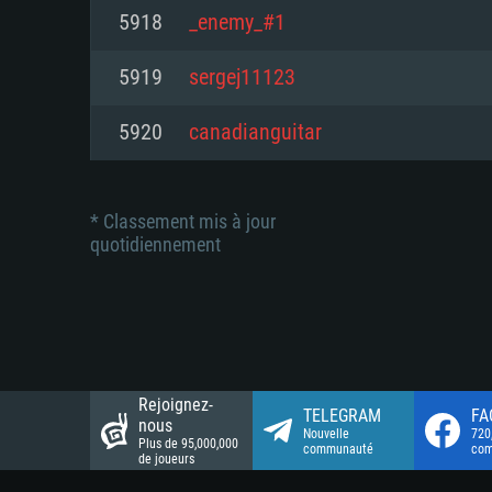
Connection: Connexion Internet 
Connection: Connexion Internet 
5918
_enemy_#1
Connection: Connexion Internet 
Disque dur: 23.1 Go (client mini
Disque dur: 62,2 Go (client mini
5919
sergej11123
Disque dur: 62,2 Go (client mini
5920
canadianguitar
* Classement mis à jour
quotidiennement
Rejoignez-
TELEGRAM
FA
nous
Nouvelle
720
Plus de 95,000,000
communauté
co
de joueurs