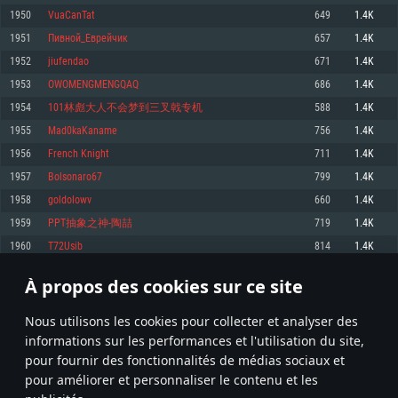
pas supportés)
1950
VuaCanTat
649
1.4K
Mémoire: 4 GB
Mémoire: 4 GB
Mémoire: 6 GB
1951
Пивной_Еврейчик
657
1.4K
Carte graphique supportant DirectX 11: AMD Radeon 77XX / NVIDIA
Carte graphique: NVIDIA 660 avec les derniers drivers (moins de 6 mois) /
GeForce GTX 660. La résolution minimale supportée par le jeu est de 720p
Carte graphique: Intel Iris Pro 5200 (Mac), ou analogue AMD/Nvidia. La
de même pour AMD (La résolution minimale supportée par le jeu est de
1952
jiufendao
671
1.4K
résolution minimale supportée par le jeu est de 720p.
720p)
Connection: Connexion Internet à haut débit
1953
OWOMENGMENGQAQ
686
1.4K
Connection: Connexion Internet à haut débit
Connection: Connexion Internet à haut débit
Disque dur: 23.1 Go (client minimal)
1954
101林彪大人不会梦到三叉戟专机
588
1.4K
Disque dur: 62,2 Go (client minimal)
Disque dur: 62,2 Go (client minimal)
1955
Mad0kaKaname
756
1.4K
Recommandée
Recommandée
Recommandée
1956
French Knight
711
1.4K
OS: Windows 10/11 (64 bit)
OS: Mac OS Big Sur 11.0 ou plus récent
OS: Ubuntu 20.04 64bit
1957
Bolsonaro67
799
1.4K
Processeur: Intel Core i5 ou Ryzen5 3600 et plus
1958
goldolowv
660
1.4K
Processeur: Core i7 (Les processeurs Intel Xeon ne sont pas supportés)
Processeur: Intel Core i7
Mémoire: 16 GB et plus
1959
PPT抽象之神-陶喆
719
1.4K
Mémoire: 8 GB
Mémoire: 8 GB
Carte graphique supportant DirectX 11 ou plus et drivers: Nvidia GeForce
1960
T72Usib
814
1.4K
1060 et plus, Radeon RX 570 et plus.
Carte graphique: Radeon Vega II ou plus avec support de Metal
Carte graphique: NVIDIA 1060 avec les derniers drivers (moins de 6 mois) /
de même pour AMD (Radeon RX 570) avec les derniers drivers de moins de
Connection: Connexion Internet à haut débit
Connection: Connexion Internet à haut débit
6 mois et supportant Vulkan
À propos des cookies sur ce site
97
98
99
198
Disque dur: 75.9 Go (client complet)
Disque dur: 62,2 Go (client complet)
Connection: Connexion Internet à haut débit
Nous utilisons les cookies pour collecter et analyser des
Disque dur: 60,2 Go (client complet)
* Classement mis à jour quotidiennement
informations sur les performances et l'utilisation du site,
pour fournir des fonctionnalités de médias sociaux et
pour améliorer et personnaliser le contenu et les