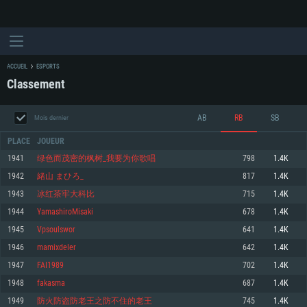
ACCUEIL
ESPORTS
Classement
AB
RB
SB
Mois dernier
PLACE
JOUEUR
1941
绿色而茂密的枫树_我要为你歌唱
798
1.4K
1942
緒山 まひろ_
817
1.4K
CONFIGURATION SYSTÈME REQUISE
1943
冰红茶牢大科比
715
1.4K
1944
YamashiroMisaki
678
1.4K
Pour PC
Pour MAC
1945
Vpsoulswor
641
1.4K
Pour Linux
1946
mamixdeler
642
1.4K
Minimum
Minimum
Minimum
1947
FAI1989
702
1.4K
OS: Windows 10 (64 bit)
OS: Mac OS Big Sur 11.0 ou plus récent
OS: Les configurations Linux 64 bits les plus modernes
1948
fakasma
687
1.4K
1949
防火防盗防老王之防不住的老王
745
1.4K
Processeur: Dual-Core 2.2 GHz
Processeur: Core i5, minimum 2.2GHz (Les processeurs Intel Xeon ne sont
Processeur: Dual-Core 2.4 GHz