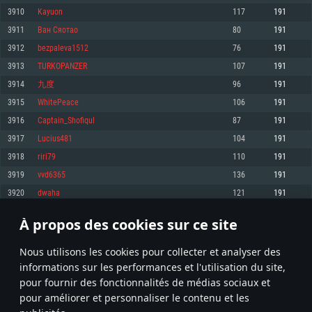
pas supportés)
3910
Kayuon
117
191
Mémoire: 4 GB
Mémoire: 4 GB
Mémoire: 6 GB
3911
Ван Сяотao
80
191
Carte graphique supportant DirectX 11: AMD Radeon 77XX / NVIDIA
Carte graphique: NVIDIA 660 avec les derniers drivers (moins de 6 mois) /
GeForce GTX 660. La résolution minimale supportée par le jeu est de 720p
Carte graphique: Intel Iris Pro 5200 (Mac), ou analogue AMD/Nvidia. La
de même pour AMD (La résolution minimale supportée par le jeu est de
3912
bezpaleva1512
76
191
résolution minimale supportée par le jeu est de 720p.
720p)
Connection: Connexion Internet à haut débit
3913
TURKOPANZER
107
191
Connection: Connexion Internet à haut débit
Connection: Connexion Internet à haut débit
Disque dur: 23.1 Go (client minimal)
3914
九度
96
191
Disque dur: 62,2 Go (client minimal)
Disque dur: 62,2 Go (client minimal)
3915
WhitePeace
106
191
Recommandée
Recommandée
Recommandée
3916
Captain_Shofiqul
87
191
OS: Windows 10/11 (64 bit)
OS: Mac OS Big Sur 11.0 ou plus récent
OS: Ubuntu 20.04 64bit
3917
Lucius481
104
191
Processeur: Intel Core i5 ou Ryzen5 3600 et plus
3918
riri79
110
191
Processeur: Core i7 (Les processeurs Intel Xeon ne sont pas supportés)
Processeur: Intel Core i7
Mémoire: 16 GB et plus
3919
vvd6365
136
191
Mémoire: 8 GB
Mémoire: 8 GB
Carte graphique supportant DirectX 11 ou plus et drivers: Nvidia GeForce
3920
dwaha
121
191
1060 et plus, Radeon RX 570 et plus.
Carte graphique: Radeon Vega II ou plus avec support de Metal
Carte graphique: NVIDIA 1060 avec les derniers drivers (moins de 6 mois) /
de même pour AMD (Radeon RX 570) avec les derniers drivers de moins de
Connection: Connexion Internet à haut débit
Connection: Connexion Internet à haut débit
6 mois et supportant Vulkan
À propos des cookies sur ce site
195
196
197
296
Disque dur: 75.9 Go (client complet)
Disque dur: 62,2 Go (client complet)
Connection: Connexion Internet à haut débit
Nous utilisons les cookies pour collecter et analyser des
Disque dur: 60,2 Go (client complet)
* Classement mis à jour quotidiennement
informations sur les performances et l'utilisation du site,
pour fournir des fonctionnalités de médias sociaux et
pour améliorer et personnaliser le contenu et les