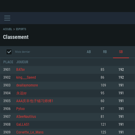
ACCUEIL
ESPORTS
Classement
AB
RB
SB
Mois dernier
PLACE
JOUEUR
3901
BATsv
85
192
3902
king___Saeed
86
192
CONFIGURATION SYSTÈME REQUISE
3903
deallaynomore
109
191
3904
永远yy
95
191
Pour PC
Pour MAC
3905
AAA庆丰包子铺习师傅1
60
191
Pour Linux
3906
Pytoo
97
191
Minimum
Minimum
Minimum
3907
ASeeNautilus
81
191
OS: Windows 10 (64 bit)
OS: Mac OS Big Sur 11.0 ou plus récent
OS: Les configurations Linux 64 bits les plus modernes
3908
GaLLAS1
121
191
3909
Corvette_Le_Mans
125
191
Processeur: Dual-Core 2.2 GHz
Processeur: Core i5, minimum 2.2GHz (Les processeurs Intel Xeon ne sont
Processeur: Dual-Core 2.4 GHz