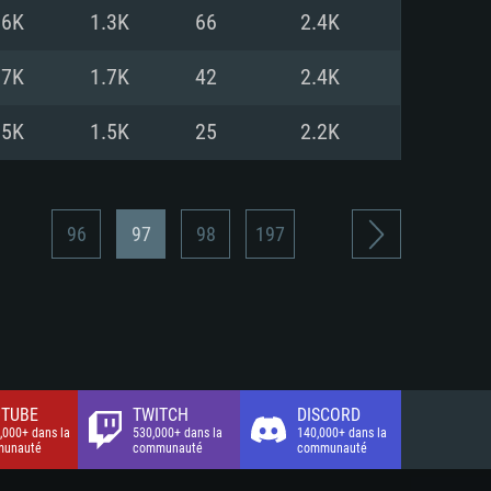
xion Internet à haut débit
o (client complet)
o (client complet)
.6K
1.3K
66
2.4K
o (client complet)
.7K
1.7K
42
2.4K
.5K
1.5K
25
2.2K
96
97
98
197
TUBE
TWITCH
DISCORD
,000+ dans la
530,000+ dans la
140,000+ dans la
unauté
communauté
communauté