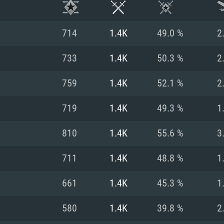
714
1.4K
49.0 %
2
733
1.4K
50.3 %
2
759
1.4K
52.1 %
2
719
1.4K
49.3 %
1
810
1.4K
55.6 %
3
711
1.4K
48.8 %
1
RATION SYSTÈME
661
1.4K
45.3 %
1
580
1.4K
39.8 %
2