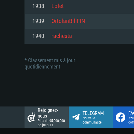
Connection: Connexion Internet 
Connection: Connexion Internet 
1938
Lofet
Connection: Connexion Internet 
Disque dur: 23.1 Go (client mini
Disque dur: 62,2 Go (client mini
1939
OrtolanBillFIN
Disque dur: 62,2 Go (client mini
1940
rachesta
* Classement mis à jour
quotidiennement
Rejoignez-
TELEGRAM
FA
nous
Nouvelle
720
Plus de 95,000,000
communauté
co
de joueurs