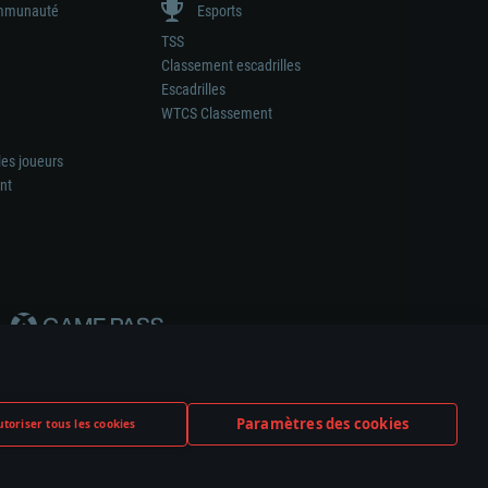
munauté
Esports
TSS
Classement escadrilles
Escadrilles
WTCS Classement
les joueurs
nt
Paramètres des cookies
toriser tous les cookies
ation de tout fabricant d’armes ou de véhicule.
ramètres relatifs aux cookies
Support client