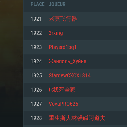
PLACE
JOUEUR
1921
老莫飞行器
1922
3rxing
1923
Playerd1bq1
1924
Жанполь_Хуйня
1925
StardewCXCX1314
1926
tk我死全家
CONFIGU
1927
VovaPRO625
1928
重生斯大林强碱阿道夫