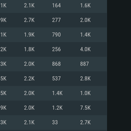
Pour Linux
.1K
2.1K
164
1.6K
e
e
e
.9K
2.7K
277
2.0K
.1K
1.9K
790
1.4K
 (64 bit)
r 11.0 ou plus récent
64bit
.2K
1.8K
256
4.0K
Core i5 ou Ryzen5 3600 et plus
i7 (Les processeurs Intel Xeon
Core i7
.3K
2.0K
868
887
rtés)
 plus
.5K
2.2K
537
2.8K
upportant DirectX 11 ou plus et
NVIDIA 1060 avec les derniers
.5K
2.0K
1.4K
1.0K
eForce 1060 et plus, Radeon RX
Radeon Vega II ou plus avec
e 6 mois) / de même pour AMD
vec les derniers drivers de
.9K
2.0K
1.2K
7.5K
t supportant Vulkan
xion Internet à haut débit
xion Internet à haut débit
.3K
2.1K
33
2.7K