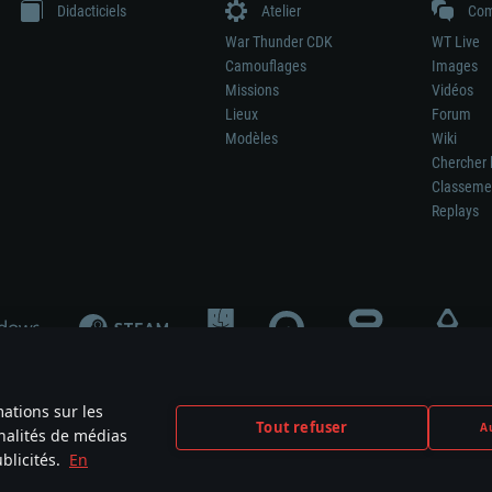
Didacticiels
Atelier
Com
War Thunder CDK
WT Live
Camouflages
Images
Missions
Vidéos
Lieux
Forum
Modèles
Wiki
Chercher 
Classeme
Replays
mations sur les
Tout refuser
Au
nnalités de médias
signifie pas la participation au développement du jeu, le sponsoring ou à l’approb
blicités.
En
mes are the property of their respective owners.
Politique de confidentialité
Pa