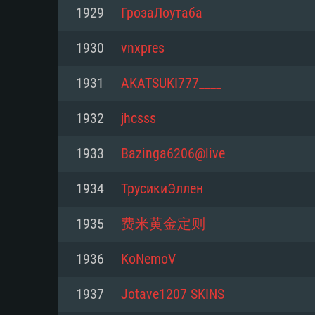
Pour PC
1929
ГрозаЛоутаба
Minimum
Minimum
Minimum
1930
vnxpres
1931
AKATSUKI777____
OS: Windows 10 (64 bit)
OS: Mac OS Big Sur 11.0 ou plus
OS: Les configurations Linux 64 b
1932
jhcsss
modernes
Processeur: Dual-Core 2.2 GHz
Processeur: Core i5, minimum 2
1933
Bazinga6206@live
processeurs Intel Xeon ne sont 
Processeur: Dual-Core 2.4 GHz
Mémoire: 4 GB
1934
ТрусикиЭллен
Mémoire: 6 GB
Mémoire: 4 GB
Carte graphique supportant Dir
1935
费米黄金定则
Radeon 77XX / NVIDIA GeForce 
Carte graphique: Intel Iris Pro 5
Carte graphique: NVIDIA 660 ave
résolution minimale supportée pa
analogue AMD/Nvidia. La résolu
drivers (moins de 6 mois) / de
1936
KoNemoV
720p
supportée par le jeu est de 720p
(La résolution minimale supporté
1937
Jotave1207 SKINS
de 720p)