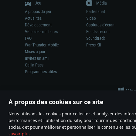
Jeu
Média
A propos du jeu
Partenariat
Actualités
Vidéo
Développement
Captures d'écran
Véhicules militaires
Fonds d'écran
FAQ
Soundtrack
War Thunder Mobile
Press Kit
Mises à jour
Invitez un ami
Gaijin Pass
Programmes utiles
À propos des cookies sur ce site
Nous utilisons les cookies pour collecter et analyser des infor
performances et l'utilisation du site, pour fournir des fonctio
La représentation d’une arme ou d’un véhicule réel dans ce jeu ne 
sociaux et pour améliorer et personnaliser le contenu et les pu
© 2011—2026 Gaijin Games Kft. All trademarks, logos and brand na
savoir plus
Termes et conditions
Conditions du service