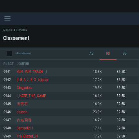
ACCUEIL
ESPORTS
Classement
AB
RB
SB
Mois dernier
PLACE
JOUEUR
9941
YUM_YUM_TRASH__I
18.8K
32.5K
9942
d_R_A_L_E_X_b@psn
17.2K
32.5K
CONFIGURATION SYSTÈME REQUISE
9943
Cingyokヰ
19.3K
32.5K
9944
I_HATE_THIS_GAME
16.1K
32.5K
Pour PC
Pour MAC
9945
田黄石
16.0K
32.5K
Pour Linux
9946
cekseh
23.9K
32.5K
Minimum
Minimum
Minimum
9947
赤名莉香
16.7K
32.5K
OS: Windows 10 (64 bit)
OS: Mac OS Big Sur 11.0 ou plus récent
OS: Les configurations Linux 64 bits les plus modernes
9948
Samuel211
17.1K
32.5K
9949
TrailBlazer_91
17.2K
32.5K
Processeur: Dual-Core 2.2 GHz
Processeur: Core i5, minimum 2.2GHz (Les processeurs Intel Xeon ne sont
Processeur: Dual-Core 2.4 GHz