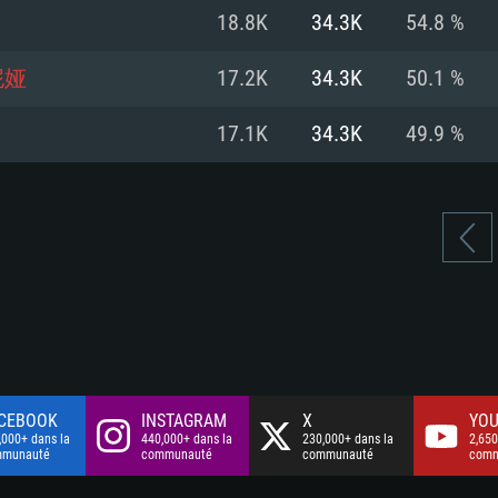
à haut débit
à haut débit
Connection: Conne
Disque dur: 75.9 G
Disque dur: 62,2 G
18.8K
34.3K
54.8 %
à haut débit
mal)
mal)
Disque dur: 60,2 G
妮娅
17.2K
34.3K
50.1 %
mal)
17.1K
34.3K
49.9 %
CEBOOK
INSTAGRAM
X
YOU
,000+ dans la
440,000+ dans la
230,000+ dans la
2,650
mmunauté
communauté
communauté
comm