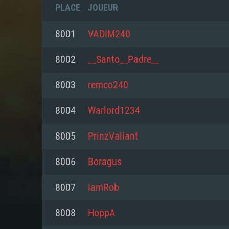
PLACE
JOUEUR
8001
VADIM240
8002
__Santo__Padre__
8003
remco240
8004
Warlord1234
8005
PrinzValiant
8006
Boragus
CONFIGU
8007
IamRob
8008
HoppA