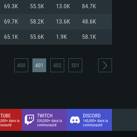
xion Internet à haut débit
o (client complet)
o (client complet)
69.3K
55.5K
13.0K
84.7K
o (client complet)
69.7K
58.2K
13.6K
48.6K
65.1K
55.6K
1.9K
58.1K
400
401
402
501
TUBE
TWITCH
DISCORD
,000+ dans la
530,000+ dans la
140,000+ dans la
unauté
communauté
communauté