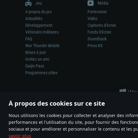
Jeu
Média
A propos du jeu
Partenariat
Actualités
Vidéo
Développement
Captures d'écran
Véhicules militaires
Fonds d'écran
FAQ
Soundtrack
War Thunder Mobile
Press Kit
Mises à jour
Invitez un ami
Gaijin Pass
Programmes utiles
À propos des cookies sur ce site
Nous utilisons les cookies pour collecter et analyser des infor
performances et l'utilisation du site, pour fournir des fonctio
La représentation d’une arme ou d’un véhicule réel dans ce jeu ne 
sociaux et pour améliorer et personnaliser le contenu et les pu
© 2011—2026 Gaijin Games Kft. All trademarks, logos and brand na
savoir plus
Termes et conditions
Conditions du service