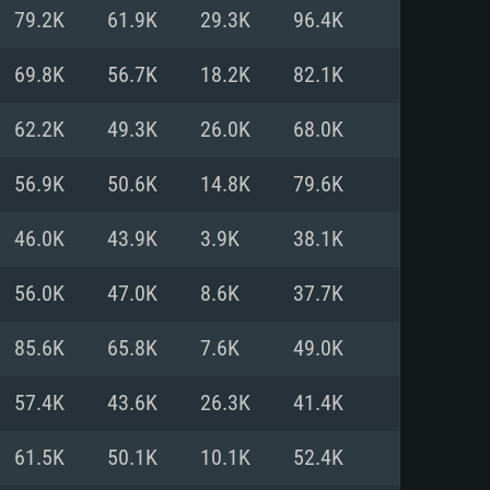
Pour Linux
79.2K
61.9K
29.3K
96.4K
e
e
e
69.8K
56.7K
18.2K
82.1K
62.2K
49.3K
26.0K
68.0K
 (64 bit)
r 11.0 ou plus récent
64bit
56.9K
50.6K
14.8K
79.6K
Core i5 ou Ryzen5 3600 et plus
i7 (Les processeurs Intel Xeon
Core i7
46.0K
43.9K
3.9K
38.1K
rtés)
 plus
56.0K
47.0K
8.6K
37.7K
upportant DirectX 11 ou plus et
NVIDIA 1060 avec les derniers
85.6K
65.8K
7.6K
49.0K
eForce 1060 et plus, Radeon RX
Radeon Vega II ou plus avec
e 6 mois) / de même pour AMD
vec les derniers drivers de
57.4K
43.6K
26.3K
41.4K
t supportant Vulkan
xion Internet à haut débit
xion Internet à haut débit
61.5K
50.1K
10.1K
52.4K