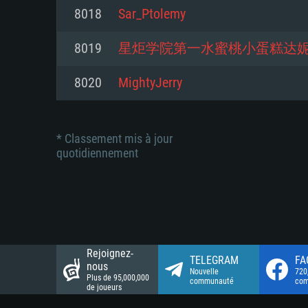
Connection: Connexion Internet 
Connection: Connexion Internet 
8018
Sar_Ptolemy
Connection: Connexion Internet 
Disque dur: 23.1 Go (client mini
Disque dur: 62,2 Go (client mini
8019
星炬学院第一水蜜桃小蛋糕达
Disque dur: 62,2 Go (client mini
8020
MightyJerry
* Classement mis à jour
quotidiennement
Rejoignez-
TELEGRAM
FA
nous
Nouvelle
720
Plus de 95,000,000
communauté
co
de joueurs