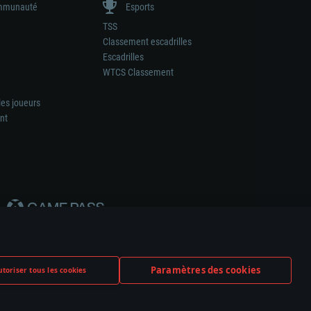
munauté
Esports
TSS
Classement escadrilles
Escadrilles
WTCS Classement
les joueurs
nt
Paramètres des cookies
toriser tous les cookies
ation de tout fabricant d’armes ou de véhicule.
ramètres relatifs aux cookies
Support client