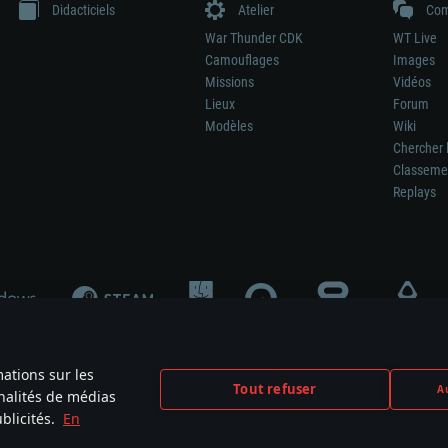
Didacticiels
Atelier
Com
War Thunder CDK
WT Live
Camouflages
Images
Missions
Vidéos
Lieux
Forum
Modèles
Wiki
Chercher 
Classeme
Replays
mations sur les
Tout refuser
Au
nnalités de médias
signifie pas la participation au développement du jeu, le sponsoring ou à l’approb
blicités.
En
mes are the property of their respective owners.
Politique de confidentialité
Pa