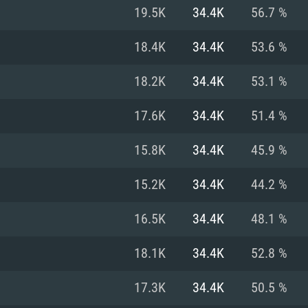
Pour MAC
19.5K
34.4K
56.7 %
Recommandé
Recommandé
Recommandé
18.4K
34.4K
53.6 %
18.2K
34.4K
53.1 %
 récent
its les plus
OS: Windows 10/11
OS: Mac OS Big Su
OS: Ubuntu 20.04 
17.6K
34.4K
51.4 %
.2GHz (Les
Processeur: Intel 
Processeur: Core 
Processeur: Intel 
15.8K
34.4K
45.9 %
pas supportés)
ne sont pas suppo
Mémoire: 16 GB et
Mémoire: 8 GB
15.2K
34.4K
44.2 %
Mémoire: 8 GB
ectX 11: AMD
Carte graphique s
Carte graphique: 
16.5K
34.4K
48.1 %
GTX 660. La
200 (Mac), ou
c les derniers
drivers: Nvidia G
Carte graphique: 
drivers (moins d
r le jeu est de
tion minimale
 même pour AMD
570 et plus.
support de Metal
(Radeon RX 570) a
18.1K
34.4K
52.8 %
.
e par le jeu est
moins de 6 mois e
Connection: Conne
Connection: Conne
17.3K
34.4K
50.5 %