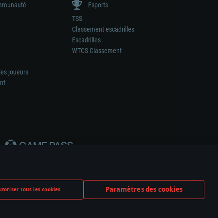
munauté
Esports
TSS
Classement escadrilles
Escadrilles
WTCS Classement
les joueurs
nt
Paramètres des cookies
toriser tous les cookies
ation de tout fabricant d’armes ou de véhicule.
ramètres relatifs aux cookies
Support client