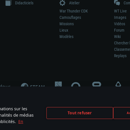
Didacticiels
Atelier
Com
War Thunder CDK
WT Live
Camouflages
Images
Missions
Vidéos
Lieux
Forum
Modèles
Wiki
Chercher 
Classeme
Replays
mations sur les
Tout refuser
Au
nnalités de médias
signifie pas la participation au développement du jeu, le sponsoring ou à l’approb
blicités.
En
mes are the property of their respective owners.
Politique de confidentialité
Pa