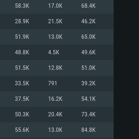
Pour Linux
58.3K
17.0K
68.4K
e
e
e
28.9K
21.5K
46.2K
51.9K
13.0K
65.0K
 (64 bit)
r 11.0 ou plus récent
64bit
48.8K
4.5K
49.6K
Core i5 ou Ryzen5 3600 et plus
i7 (Les processeurs Intel Xeon
Core i7
51.5K
12.8K
51.0K
rtés)
 plus
33.5K
791
39.2K
upportant DirectX 11 ou plus et
NVIDIA 1060 avec les derniers
37.5K
16.2K
54.1K
eForce 1060 et plus, Radeon RX
Radeon Vega II ou plus avec
e 6 mois) / de même pour AMD
vec les derniers drivers de
50.3K
20.4K
73.4K
t supportant Vulkan
xion Internet à haut débit
xion Internet à haut débit
55.6K
13.0K
84.8K