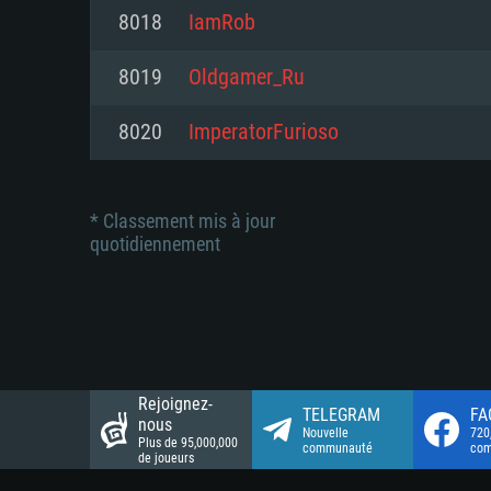
Connection: Connexion Internet 
Connection: Connexion Internet 
8018
IamRob
Connection: Connexion Internet 
Disque dur: 23.1 Go (client mini
Disque dur: 62,2 Go (client mini
8019
Oldgamer_Ru
Disque dur: 62,2 Go (client mini
8020
ImperatorFurioso
* Classement mis à jour
quotidiennement
Rejoignez-
TELEGRAM
FA
nous
Nouvelle
720
Plus de 95,000,000
communauté
co
de joueurs