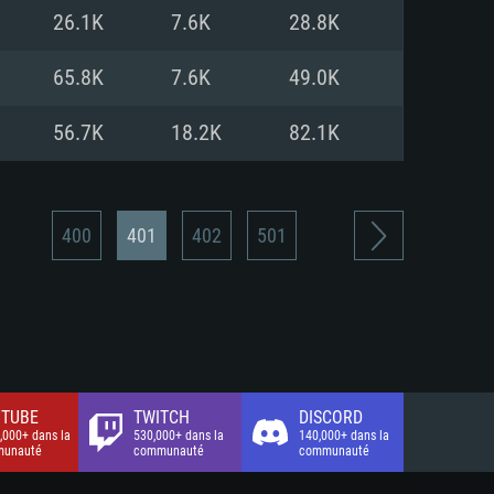
xion Internet à haut débit
o (client complet)
o (client complet)
26.1K
7.6K
28.8K
o (client complet)
65.8K
7.6K
49.0K
56.7K
18.2K
82.1K
400
401
402
501
TUBE
TWITCH
DISCORD
,000+ dans la
530,000+ dans la
140,000+ dans la
unauté
communauté
communauté