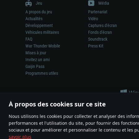
Jeu
Média
A propos du jeu
Partenariat
Actualités
Vidéo
Développement
Captures d'écran
Véhicules militaires
Fonds d'écran
FAQ
Soundtrack
War Thunder Mobile
Press Kit
Mises à jour
Invitez un ami
Gaijin Pass
Programmes utiles
À propos des cookies sur ce site
Nous utilisons les cookies pour collecter et analyser des infor
performances et l'utilisation du site, pour fournir des fonctio
La représentation d’une arme ou d’un véhicule réel dans ce jeu ne 
sociaux et pour améliorer et personnaliser le contenu et les pu
© 2011—2026 Gaijin Games Kft. All trademarks, logos and brand na
savoir plus
Termes et conditions
Conditions du service