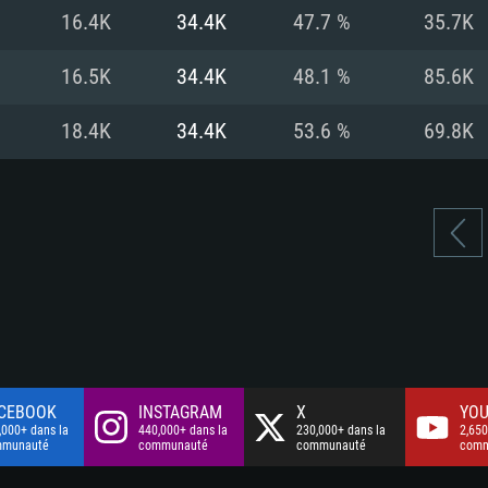
à haut débit
à haut débit
Connection: Conne
Disque dur: 75.9 G
Disque dur: 62,2 G
16.4K
34.4K
47.7 %
35.7K
à haut débit
mal)
mal)
Disque dur: 60,2 G
16.5K
34.4K
48.1 %
85.6K
mal)
18.4K
34.4K
53.6 %
69.8K
CEBOOK
INSTAGRAM
X
YOU
,000+ dans la
440,000+ dans la
230,000+ dans la
2,650
mmunauté
communauté
communauté
comm