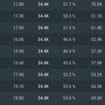
Pour MAC
17.8K
34.4K
51.7 %
70.0K
Recommandé
Recommandé
Recommandé
17.3K
34.4K
50.3 %
51.1K
17.6K
34.4K
51.3 %
61.4K
 récent
its les plus
OS: Windows 10/11
OS: Mac OS Big Su
OS: Ubuntu 20.04 
16.0K
34.4K
46.6 %
52.4K
.2GHz (Les
Processeur: Intel 
Processeur: Core 
Processeur: Intel 
15.9K
34.4K
46.4 %
57.3K
pas supportés)
ne sont pas suppo
Mémoire: 16 GB et
Mémoire: 8 GB
15.6K
34.4K
45.6 %
37.9K
Mémoire: 8 GB
ectX 11: AMD
Carte graphique s
Carte graphique: 
17.9K
34.4K
52.2 %
55.2K
GTX 660. La
200 (Mac), ou
c les derniers
drivers: Nvidia G
Carte graphique: 
drivers (moins d
r le jeu est de
tion minimale
 même pour AMD
570 et plus.
support de Metal
(Radeon RX 570) a
19.1K
34.4K
55.6 %
66.5K
.
e par le jeu est
moins de 6 mois e
Connection: Conne
Connection: Conne
18.8K
34.4K
54.8 %
69.3K