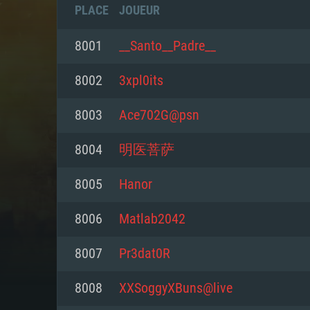
PLACE
JOUEUR
8001
__Santo__Padre__
8002
3xpl0its
8003
Ace702G@psn
8004
明医菩萨
8005
Hanor
8006
Matlab2042
CONFIGU
8007
Pr3dat0R
8008
XXSoggyXBuns@live