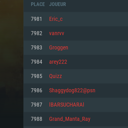
PLACE
JOUEUR
7981
Eric_c
7982
vanrvv
7983
Groggen
7984
arey222
7985
Quizz
7986
Shaggydog822@psn
CONFIGU
7987
lBARSUCHARAl
7988
Grand_Manta_Ray