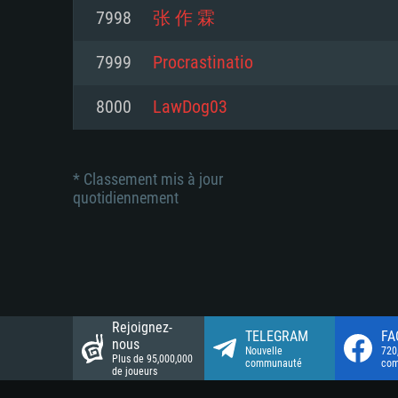
Connection: Connexion Internet 
Connection: Connexion Internet 
7998
张 作 霖
Connection: Connexion Internet 
Disque dur: 23.1 Go (client mini
Disque dur: 62,2 Go (client mini
7999
Procrastinatio
Disque dur: 62,2 Go (client mini
8000
LawDog03
* Classement mis à jour
quotidiennement
Rejoignez-
TELEGRAM
FA
nous
Nouvelle
720
Plus de 95,000,000
communauté
co
de joueurs