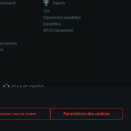
munauté
Esports
TSS
Classement escadrilles
Escadrilles
WTCS Classement
les joueurs
nt
Paramètres des cookies
toriser tous les cookies
ation de tout fabricant d’armes ou de véhicule.
ramètres relatifs aux cookies
Support client