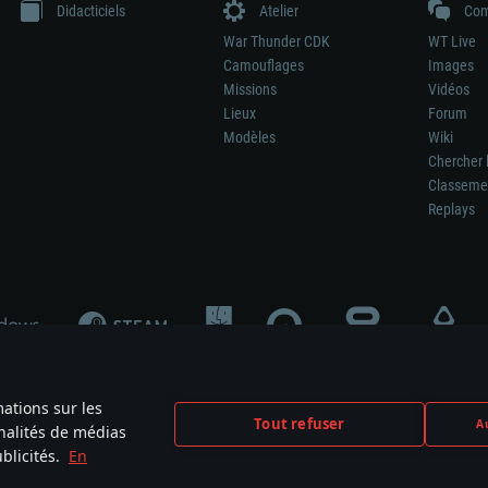
Didacticiels
Atelier
Com
War Thunder CDK
WT Live
Camouflages
Images
Missions
Vidéos
Lieux
Forum
Modèles
Wiki
Chercher 
Classeme
Replays
mations sur les
Tout refuser
Au
nnalités de médias
signifie pas la participation au développement du jeu, le sponsoring ou à l’approb
blicités.
En
mes are the property of their respective owners.
Politique de confidentialité
Pa