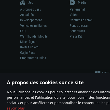
Jeu
Média
A propos du jeu
Partenariat
Actualités
Vidéo
Développement
Captures d'écran
Véhicules militaires
Fonds d'écran
FAQ
Soundtrack
War Thunder Mobile
Press Kit
Mises à jour
Invitez un ami
Gaijin Pass
Programmes utiles
À propos des cookies sur ce site
Nous utilisons les cookies pour collecter et analyser des infor
performances et l'utilisation du site, pour fournir des fonctio
La représentation d’une arme ou d’un véhicule réel dans ce jeu ne 
sociaux et pour améliorer et personnaliser le contenu et les pu
© 2011—2026 Gaijin Games Kft. All trademarks, logos and brand na
savoir plus
Termes et conditions
Conditions du service