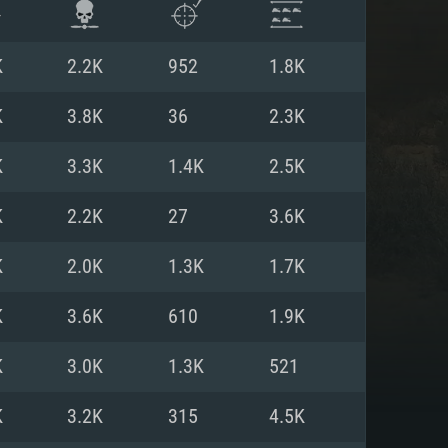
K
2.2K
952
1.8K
K
3.8K
36
2.3K
K
3.3K
1.4K
2.5K
K
2.2K
27
3.6K
K
2.0K
1.3K
1.7K
K
3.6K
610
1.9K
 REQUISE
K
3.0K
1.3K
521
K
3.2K
315
4.5K