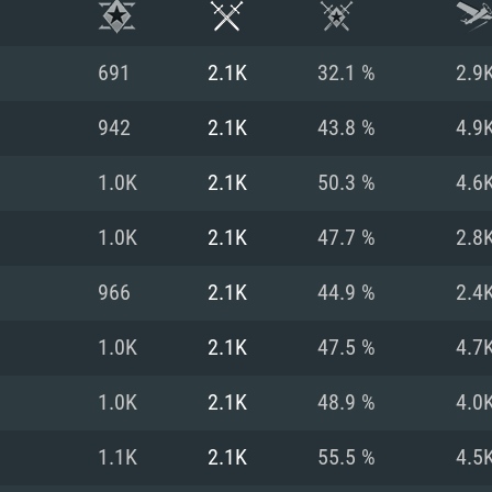
691
2.1K
32.1 %
2.9
942
2.1K
43.8 %
4.9
1.0K
2.1K
50.3 %
4.6
1.0K
2.1K
47.7 %
2.8
966
2.1K
44.9 %
2.4
1.0K
2.1K
47.5 %
4.7
RATION SYSTÈME
1.0K
2.1K
48.9 %
4.0
1.1K
2.1K
55.5 %
4.5