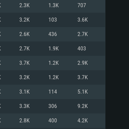
Pour Linux
K
2.3K
1.3K
707
e
e
e
K
3.2K
103
3.6K
K
2.6K
436
2.7K
 (64 bit)
r 11.0 ou plus récent
64bit
K
2.7K
1.9K
403
Core i5 ou Ryzen5 3600 et plus
i7 (Les processeurs Intel Xeon
Core i7
K
3.7K
1.2K
2.9K
rtés)
 plus
K
3.2K
1.2K
3.7K
upportant DirectX 11 ou plus et
NVIDIA 1060 avec les derniers
K
3.1K
114
5.1K
eForce 1060 et plus, Radeon RX
Radeon Vega II ou plus avec
e 6 mois) / de même pour AMD
vec les derniers drivers de
K
3.3K
306
9.2K
t supportant Vulkan
xion Internet à haut débit
xion Internet à haut débit
K
2.8K
400
4.2K