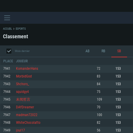
ACCUEIL
ESPORTS
Classement
AB
RB
SB
Mois dernier
PLACE
JOUEUR
7941
KomanderHans
72
153
7942
MorbidGod
83
153
CONFIGURATION SYSTÈME REQUISE
7943
Shchors_
84
153
7944
squidgy4
75
153
Pour PC
Pour MAC
7945
未闻哲言
109
153
Pour Linux
7946
DAYDreamer
70
153
Minimum
Minimum
Minimum
7947
madman72022
100
153
OS: Windows 10 (64 bit)
OS: Mac OS Big Sur 11.0 ou plus récent
OS: Les configurations Linux 64 bits les plus modernes
7948
WhiteChocolatto
82
153
7949
joul17
56
153
Processeur: Dual-Core 2.2 GHz
Processeur: Core i5, minimum 2.2GHz (Les processeurs Intel Xeon ne sont
Processeur: Dual-Core 2.4 GHz