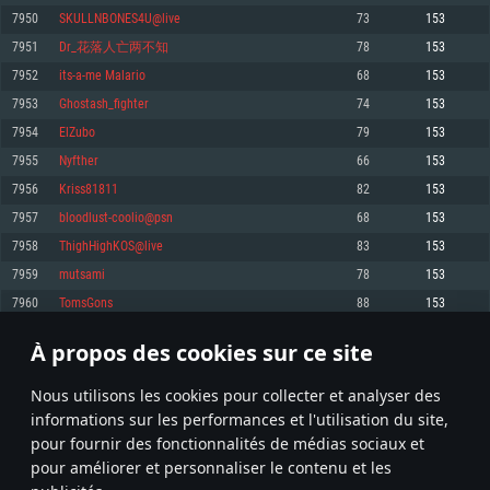
pas supportés)
7950
SKULLNBONES4U@live
73
153
Mémoire: 4 GB
Mémoire: 4 GB
Mémoire: 6 GB
7951
Dr_花落人亡两不知
78
153
Carte graphique supportant DirectX 11: AMD Radeon 77XX / NVIDIA
Carte graphique: NVIDIA 660 avec les derniers drivers (moins de 6 mois) /
GeForce GTX 660. La résolution minimale supportée par le jeu est de 720p
Carte graphique: Intel Iris Pro 5200 (Mac), ou analogue AMD/Nvidia. La
de même pour AMD (La résolution minimale supportée par le jeu est de
7952
its-a-me Malario
68
153
résolution minimale supportée par le jeu est de 720p.
720p)
Connection: Connexion Internet à haut débit
7953
Ghostash_fighter
74
153
Connection: Connexion Internet à haut débit
Connection: Connexion Internet à haut débit
Disque dur: 23.1 Go (client minimal)
7954
ElZubo
79
153
Disque dur: 62,2 Go (client minimal)
Disque dur: 62,2 Go (client minimal)
7955
Nyfther
66
153
Recommandée
Recommandée
Recommandée
7956
Kriss81811
82
153
OS: Windows 10/11 (64 bit)
OS: Mac OS Big Sur 11.0 ou plus récent
OS: Ubuntu 20.04 64bit
7957
bloodlust-coolio@psn
68
153
Processeur: Intel Core i5 ou Ryzen5 3600 et plus
7958
ThighHighKOS@live
83
153
Processeur: Core i7 (Les processeurs Intel Xeon ne sont pas supportés)
Processeur: Intel Core i7
Mémoire: 16 GB et plus
7959
mutsami
78
153
Mémoire: 8 GB
Mémoire: 8 GB
Carte graphique supportant DirectX 11 ou plus et drivers: Nvidia GeForce
7960
TomsGons
88
153
1060 et plus, Radeon RX 570 et plus.
Carte graphique: Radeon Vega II ou plus avec support de Metal
Carte graphique: NVIDIA 1060 avec les derniers drivers (moins de 6 mois) /
de même pour AMD (Radeon RX 570) avec les derniers drivers de moins de
Connection: Connexion Internet à haut débit
Connection: Connexion Internet à haut débit
6 mois et supportant Vulkan
À propos des cookies sur ce site
397
398
399
498
Disque dur: 75.9 Go (client complet)
Disque dur: 62,2 Go (client complet)
Connection: Connexion Internet à haut débit
Nous utilisons les cookies pour collecter et analyser des
Disque dur: 60,2 Go (client complet)
* Classement mis à jour quotidiennement
informations sur les performances et l'utilisation du site,
pour fournir des fonctionnalités de médias sociaux et
pour améliorer et personnaliser le contenu et les