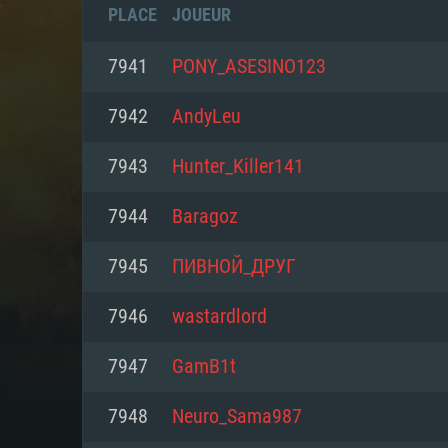
PLACE
JOUEUR
7941
PONY_ASESINO123
7942
AndyLeu
7943
Hunter_Killer141
7944
Baragoz
7945
ПИВНОЙ_ДРУГ
7946
wastardlord
CONFIGU
7947
GamB1t
7948
Neuro_Sama987