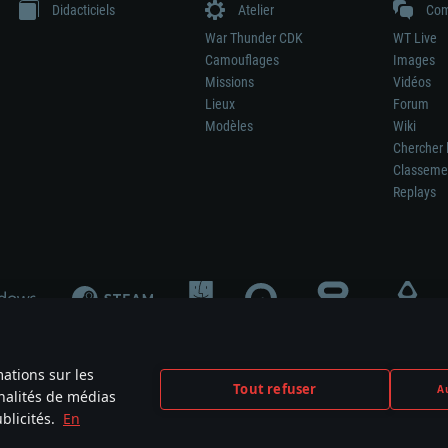
Didacticiels
Atelier
Com
War Thunder CDK
WT Live
Camouflages
Images
Missions
Vidéos
Lieux
Forum
Modèles
Wiki
Chercher 
Classeme
Replays
mations sur les
Tout refuser
Au
nnalités de médias
signifie pas la participation au développement du jeu, le sponsoring ou à l’approb
blicités.
En
mes are the property of their respective owners.
Politique de confidentialité
Pa