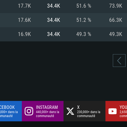
à haut débit
à haut débit
Connection: Conne
Disque dur: 75.9 G
Disque dur: 62,2 G
17.7K
34.4K
51.6 %
73.9K
à haut débit
mal)
mal)
Disque dur: 60,2 G
17.6K
34.4K
51.2 %
66.3K
mal)
16.9K
34.4K
49.3 %
49.3K
CEBOOK
INSTAGRAM
X
YOU
,000+ dans la
440,000+ dans la
230,000+ dans la
2,650
mmunauté
communauté
communauté
comm