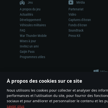
Jeu
Média
A propos du jeu
Partenariat
Actualités
Vidéo
Développement
Captures d'écran
Véhicules militaires
Fonds d'écran
FAQ
Soundtrack
War Thunder Mobile
Press Kit
Mises à jour
Invitez un ami
Gaijin Pass
Programmes utiles
À propos des cookies sur ce site
Nous utilisons les cookies pour collecter et analyser des infor
performances et l'utilisation du site, pour fournir des fonctio
La représentation d’une arme ou d’un véhicule réel dans ce jeu ne 
sociaux et pour améliorer et personnaliser le contenu et les pu
© 2011—2026 Gaijin Games Kft. All trademarks, logos and brand na
savoir plus
Termes et conditions
Conditions du service