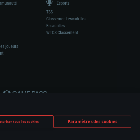
munauté
Esports
TSS
Classement escadrilles
Escadrilles
WTCS Classement
les joueurs
nt
Paramètres des cookies
toriser tous les cookies
ation de tout fabricant d’armes ou de véhicule.
ramètres relatifs aux cookies
Support client