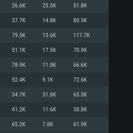
Pour Linux
26.6K
25.5K
51.8K
e
e
e
37.7K
14.8K
80.5K
79.5K
13.6K
117.7K
 (64 bit)
r 11.0 ou plus récent
64bit
51.1K
17.5K
70.9K
Core i5 ou Ryzen5 3600 et plus
i7 (Les processeurs Intel Xeon
Core i7
78.9K
11.8K
66.6K
rtés)
 plus
52.4K
9.1K
72.6K
upportant DirectX 11 ou plus et
NVIDIA 1060 avec les derniers
34.7K
31.8K
65.5K
eForce 1060 et plus, Radeon RX
Radeon Vega II ou plus avec
e 6 mois) / de même pour AMD
vec les derniers drivers de
41.2K
11.6K
38.8K
t supportant Vulkan
xion Internet à haut débit
xion Internet à haut débit
65.2K
7.8K
61.9K