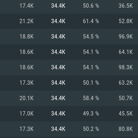
Pour MAC
17.4K
34.4K
50.6 %
36.5K
Recommandé
Recommandé
Recommandé
21.2K
34.4K
61.4 %
52.8K
18.8K
34.4K
54.5 %
96.9K
 récent
its les plus
OS: Windows 10/11
OS: Mac OS Big Su
OS: Ubuntu 20.04 
18.6K
34.4K
54.1 %
64.1K
.2GHz (Les
Processeur: Intel 
Processeur: Core 
Processeur: Intel 
18.6K
34.4K
54.1 %
98.3K
pas supportés)
ne sont pas suppo
Mémoire: 16 GB et
Mémoire: 8 GB
17.3K
34.4K
50.1 %
63.2K
Mémoire: 8 GB
ectX 11: AMD
Carte graphique s
Carte graphique: 
20.1K
34.4K
58.4 %
50.7K
GTX 660. La
200 (Mac), ou
c les derniers
drivers: Nvidia G
Carte graphique: 
drivers (moins d
r le jeu est de
tion minimale
 même pour AMD
570 et plus.
support de Metal
(Radeon RX 570) a
17.0K
34.4K
49.3 %
45.5K
.
e par le jeu est
moins de 6 mois e
Connection: Conne
Connection: Conne
17.3K
34.4K
50.2 %
80.8K