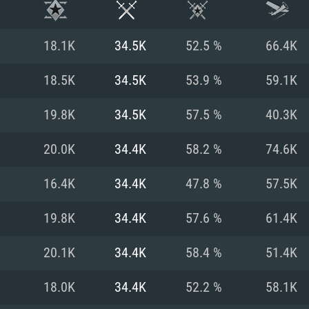
18.1K
34.5K
52.5 %
66.4K
18.5K
34.5K
53.9 %
59.1K
19.8K
34.5K
57.5 %
40.3K
20.0K
34.4K
58.2 %
74.6K
16.4K
34.4K
47.8 %
57.5K
19.8K
34.4K
57.6 %
61.4K
RATION SYSTÈME
20.1K
34.4K
58.4 %
51.4K
18.0K
34.4K
52.2 %
58.1K