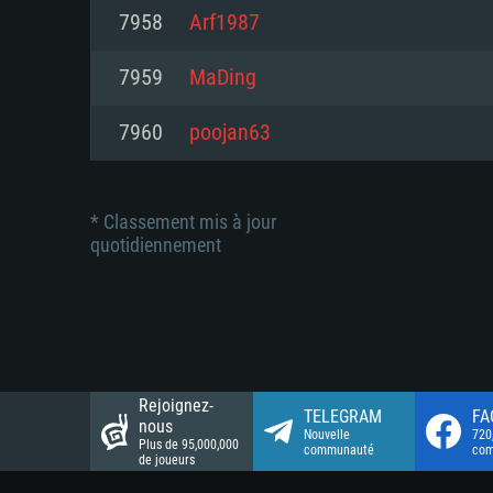
Connection: Connexion Internet 
Connection: Connexion Internet 
7958
Arf1987
Connection: Connexion Internet 
Disque dur: 23.1 Go (client mini
Disque dur: 62,2 Go (client mini
7959
MaDing
Disque dur: 62,2 Go (client mini
7960
poojan63
* Classement mis à jour
quotidiennement
Rejoignez-
TELEGRAM
FA
nous
Nouvelle
720
Plus de 95,000,000
communauté
co
de joueurs