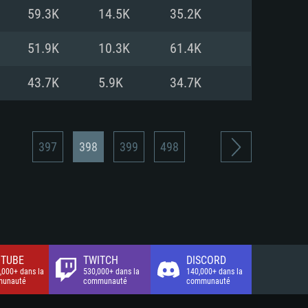
xion Internet à haut débit
o (client complet)
o (client complet)
59.3K
14.5K
35.2K
o (client complet)
51.9K
10.3K
61.4K
43.7K
5.9K
34.7K
397
398
399
498
TUBE
TWITCH
DISCORD
,000+ dans la
530,000+ dans la
140,000+ dans la
unauté
communauté
communauté