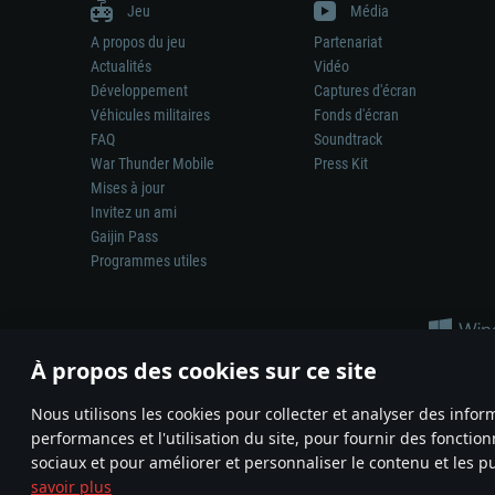
Jeu
Média
A propos du jeu
Partenariat
Actualités
Vidéo
Développement
Captures d'écran
Véhicules militaires
Fonds d'écran
FAQ
Soundtrack
War Thunder Mobile
Press Kit
Mises à jour
Invitez un ami
Gaijin Pass
Programmes utiles
À propos des cookies sur ce site
Nous utilisons les cookies pour collecter et analyser des infor
performances et l'utilisation du site, pour fournir des fonctio
La représentation d’une arme ou d’un véhicule réel dans ce jeu ne 
sociaux et pour améliorer et personnaliser le contenu et les pu
© 2011—2026 Gaijin Games Kft. All trademarks, logos and brand na
savoir plus
Termes et conditions
Conditions du service