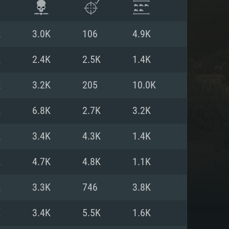
K
3.0K
106
4.9K
K
2.4K
2.5K
1.4K
K
3.2K
205
10.0K
K
6.8K
2.7K
3.2K
K
3.4K
4.3K
1.4K
K
4.7K
4.8K
1.1K
 REQUISE
K
3.3K
746
3.8K
K
3.4K
5.5K
1.6K