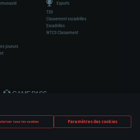
munauté
Esports
TSS
Classement escadrilles
Escadrilles
WTCS Classement
les joueurs
nt
Paramètres des cookies
toriser tous les cookies
ation de tout fabricant d’armes ou de véhicule.
ramètres relatifs aux cookies
Support client