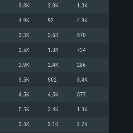
Pour Linux
K
3.3K
2.0K
1.0K
e
e
e
K
4.9K
92
4.9K
K
3.3K
3.6K
570
 (64 bit)
r 11.0 ou plus récent
64bit
K
3.5K
1.3K
734
Core i5 ou Ryzen5 3600 et plus
i7 (Les processeurs Intel Xeon
Core i7
K
2.9K
2.4K
286
rtés)
 plus
K
3.5K
502
3.4K
upportant DirectX 11 ou plus et
NVIDIA 1060 avec les derniers
K
4.5K
4.5K
577
eForce 1060 et plus, Radeon RX
Radeon Vega II ou plus avec
e 6 mois) / de même pour AMD
vec les derniers drivers de
K
5.5K
3.4K
1.3K
t supportant Vulkan
xion Internet à haut débit
xion Internet à haut débit
K
3.5K
2.1K
2.7K