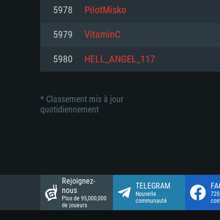
Connection: Connexion Internet 
Connection: Connexion Internet 
5978
PilotMisko
Connection: Connexion Internet 
Disque dur: 23.1 Go (client mini
Disque dur: 62,2 Go (client mini
5979
VitaminC
Disque dur: 62,2 Go (client mini
5980
HELL_ANGEL_117
* Classement mis à jour
quotidiennement
Rejoignez-
TELEGRAM
FA
nous
Nouvelle
720
Plus de 95,000,000
communauté
co
de joueurs