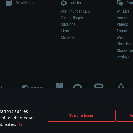
Didacticiels
Atelier
Com
War Thunder CDK
WT Live
Camouflages
Images
Missions
Vidéos
Lieux
Forum
Modèles
Wiki
Chercher 
Classeme
Replays
mations sur les
Tout refuser
Au
nnalités de médias
signifie pas la participation au développement du jeu, le sponsoring ou à l’approb
blicités.
En
mes are the property of their respective owners.
Politique de confidentialité
Pa