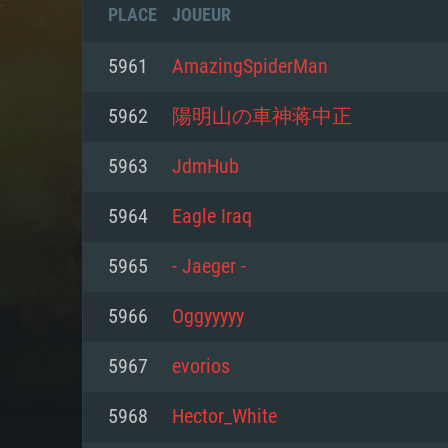
PLACE
JOUEUR
5961
AmazingSpiderMan
5962
陽明山の車神蒋中正
5963
JdmHub
5964
Eagle Iraq
5965
- Jaeger -
5966
Oggyyyyy
CONFIGU
5967
evorios
5968
Hector_White