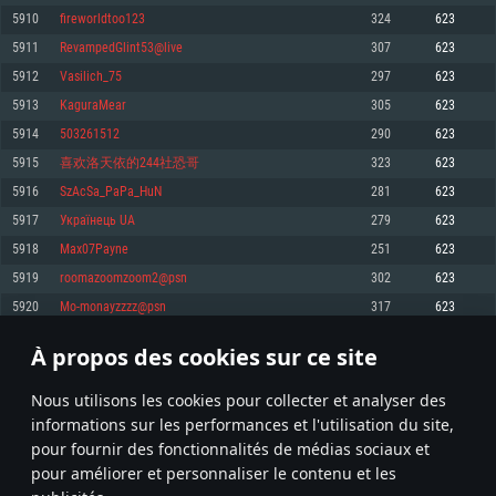
pas supportés)
5910
fireworldtoo123
324
623
Mémoire: 4 GB
Mémoire: 4 GB
Mémoire: 6 GB
5911
RevampedGlint53@live
307
623
Carte graphique supportant DirectX 11: AMD Radeon 77XX / NVIDIA
Carte graphique: NVIDIA 660 avec les derniers drivers (moins de 6 mois) /
GeForce GTX 660. La résolution minimale supportée par le jeu est de 720p
Carte graphique: Intel Iris Pro 5200 (Mac), ou analogue AMD/Nvidia. La
de même pour AMD (La résolution minimale supportée par le jeu est de
5912
Vasilich_75
297
623
résolution minimale supportée par le jeu est de 720p.
720p)
Connection: Connexion Internet à haut débit
5913
KaguraMear
305
623
Connection: Connexion Internet à haut débit
Connection: Connexion Internet à haut débit
Disque dur: 23.1 Go (client minimal)
5914
503261512
290
623
Disque dur: 62,2 Go (client minimal)
Disque dur: 62,2 Go (client minimal)
5915
喜欢洛天依的244社恐哥
323
623
Recommandée
Recommandée
Recommandée
5916
SzAcSa_PaPa_HuN
281
623
OS: Windows 10/11 (64 bit)
OS: Mac OS Big Sur 11.0 ou plus récent
OS: Ubuntu 20.04 64bit
5917
Українець UA
279
623
Processeur: Intel Core i5 ou Ryzen5 3600 et plus
5918
Max07Payne
251
623
Processeur: Core i7 (Les processeurs Intel Xeon ne sont pas supportés)
Processeur: Intel Core i7
Mémoire: 16 GB et plus
5919
roomazoomzoom2@psn
302
623
Mémoire: 8 GB
Mémoire: 8 GB
Carte graphique supportant DirectX 11 ou plus et drivers: Nvidia GeForce
5920
Mo-monayzzzz@psn
317
623
1060 et plus, Radeon RX 570 et plus.
Carte graphique: Radeon Vega II ou plus avec support de Metal
Carte graphique: NVIDIA 1060 avec les derniers drivers (moins de 6 mois) /
de même pour AMD (Radeon RX 570) avec les derniers drivers de moins de
Connection: Connexion Internet à haut débit
Connection: Connexion Internet à haut débit
6 mois et supportant Vulkan
À propos des cookies sur ce site
295
296
297
396
Disque dur: 75.9 Go (client complet)
Disque dur: 62,2 Go (client complet)
Connection: Connexion Internet à haut débit
Nous utilisons les cookies pour collecter et analyser des
Disque dur: 60,2 Go (client complet)
* Classement mis à jour quotidiennement
informations sur les performances et l'utilisation du site,
pour fournir des fonctionnalités de médias sociaux et
pour améliorer et personnaliser le contenu et les