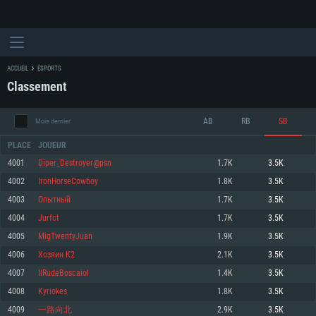
ACCUEIL
ESPORTS
Classement
AB
RB
SB
Mois dernier
PLACE
JOUEUR
4001
Diper_Destroyer@psn
1.7K
3.5K
4002
IronHorseCowboy
1.8K
3.5K
CONFIGURATION SYSTÈME REQUISE
4003
Опытный
1.7K
3.5K
4004
Jurfct
1.7K
3.5K
Pour PC
Pour MAC
4005
MigTwentyJuan
1.9K
3.5K
Pour Linux
4006
Хозяин К2
2.1K
3.5K
Minimum
Minimum
Minimum
4007
IlRudeBoscaiol
1.4K
3.5K
OS: Windows 10 (64 bit)
OS: Mac OS Big Sur 11.0 ou plus récent
OS: Les configurations Linux 64 bits les plus modernes
4008
Kyriokes
1.8K
3.5K
4009
一路向北
2.9K
3.5K
Processeur: Dual-Core 2.2 GHz
Processeur: Core i5, minimum 2.2GHz (Les processeurs Intel Xeon ne sont
Processeur: Dual-Core 2.4 GHz