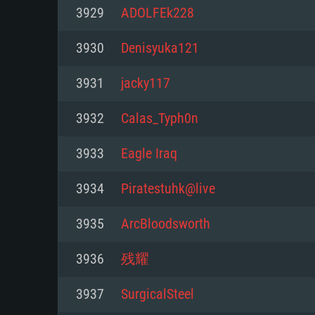
Pour PC
3929
ADOLFEk228
Minimum
Minimum
Minimum
3930
Denisyuka121
3931
jacky117
OS: Windows 10 (64 bit)
OS: Mac OS Big Sur 11.0 ou plus
OS: Les configurations Linux 64 b
3932
Calas_Typh0n
modernes
Processeur: Dual-Core 2.2 GHz
Processeur: Core i5, minimum 2
3933
Eagle Iraq
processeurs Intel Xeon ne sont 
Processeur: Dual-Core 2.4 GHz
Mémoire: 4 GB
3934
Piratestuhk@live
Mémoire: 6 GB
Mémoire: 4 GB
Carte graphique supportant Dir
3935
ArcBloodsworth
Radeon 77XX / NVIDIA GeForce 
Carte graphique: Intel Iris Pro 5
Carte graphique: NVIDIA 660 ave
résolution minimale supportée pa
analogue AMD/Nvidia. La résolu
drivers (moins de 6 mois) / de
3936
残耀
720p
supportée par le jeu est de 720p
(La résolution minimale supporté
3937
SurgicalSteel
de 720p)