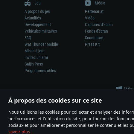
Jeu
Média
A propos du jeu
Partenariat
Actualités
Vidéo
Développement
Captures d'écran
Véhicules militaires
Fonds d'écran
FAQ
Soundtrack
War Thunder Mobile
Press Kit
Mises à jour
Invitez un ami
Gaijin Pass
Programmes utiles
À propos des cookies sur ce site
Nous utilisons les cookies pour collecter et analyser des infor
performances et l'utilisation du site, pour fournir des fonctio
La représentation d’une arme ou d’un véhicule réel dans ce jeu ne 
sociaux et pour améliorer et personnaliser le contenu et les pu
© 2011—2026 Gaijin Games Kft. All trademarks, logos and brand na
savoir plus
Termes et conditions
Conditions du service