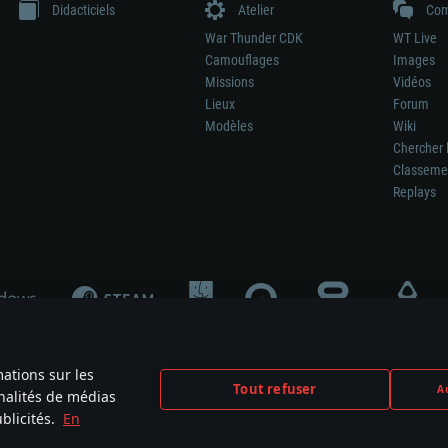
Didacticiels
Atelier
Com
War Thunder CDK
WT Live
Camouflages
Images
Missions
Vidéos
Lieux
Forum
Modèles
Wiki
Chercher 
Classeme
Replays
mations sur les
Tout refuser
Au
nnalités de médias
signifie pas la participation au développement du jeu, le sponsoring ou à l’approb
blicités.
En
mes are the property of their respective owners.
Politique de confidentialité
Pa