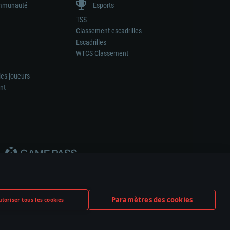
munauté
Esports
TSS
Classement escadrilles
Escadrilles
WTCS Classement
les joueurs
nt
Paramètres des cookies
toriser tous les cookies
ation de tout fabricant d’armes ou de véhicule.
ramètres relatifs aux cookies
Support client