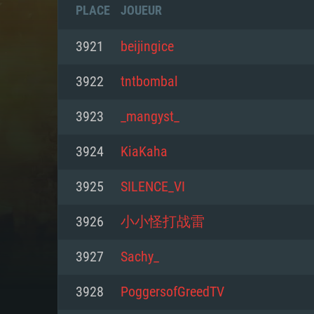
PLACE
JOUEUR
3921
beijingice
3922
tntbombal
3923
_mangyst_
3924
KiaKaha
3925
SILENCE_VI
3926
小小怪打战雷
CONFIGU
3927
Sachy_
3928
PoggersofGreedTV