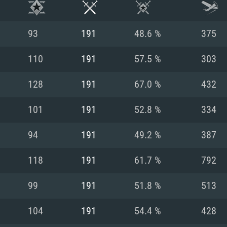
93
191
48.6 %
375
110
191
57.5 %
303
128
191
67.0 %
432
101
191
52.8 %
334
94
191
49.2 %
387
118
191
61.7 %
792
RATION SYSTÈME
99
191
51.8 %
513
104
191
54.4 %
428