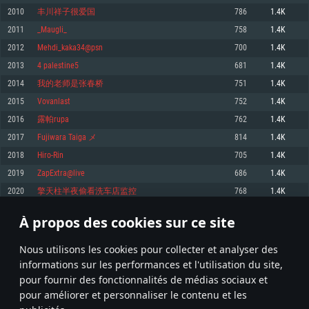
pas supportés)
2010
丰川祥子很爱国
786
1.4K
Mémoire: 4 GB
Mémoire: 4 GB
Mémoire: 6 GB
2011
_Maugli_
758
1.4K
Carte graphique supportant DirectX 11: AMD Radeon 77XX / NVIDIA
Carte graphique: NVIDIA 660 avec les derniers drivers (moins de 6 mois) /
GeForce GTX 660. La résolution minimale supportée par le jeu est de 720p
Carte graphique: Intel Iris Pro 5200 (Mac), ou analogue AMD/Nvidia. La
de même pour AMD (La résolution minimale supportée par le jeu est de
2012
Mehdi_kaka34@psn
700
1.4K
résolution minimale supportée par le jeu est de 720p.
720p)
Connection: Connexion Internet à haut débit
2013
4 palestine5
681
1.4K
Connection: Connexion Internet à haut débit
Connection: Connexion Internet à haut débit
Disque dur: 23.1 Go (client minimal)
2014
我的老师是张春桥
751
1.4K
Disque dur: 62,2 Go (client minimal)
Disque dur: 62,2 Go (client minimal)
2015
Vovanlast
752
1.4K
Recommandée
Recommandée
Recommandée
2016
露帕rupa
762
1.4K
OS: Windows 10/11 (64 bit)
OS: Mac OS Big Sur 11.0 ou plus récent
OS: Ubuntu 20.04 64bit
2017
Fujiwara Taiga メ
814
1.4K
Processeur: Intel Core i5 ou Ryzen5 3600 et plus
2018
Hiro-Rin
705
1.4K
Processeur: Core i7 (Les processeurs Intel Xeon ne sont pas supportés)
Processeur: Intel Core i7
Mémoire: 16 GB et plus
2019
ZapExtra@live
686
1.4K
Mémoire: 8 GB
Mémoire: 8 GB
Carte graphique supportant DirectX 11 ou plus et drivers: Nvidia GeForce
2020
擎天柱半夜偷看洗车店监控
768
1.4K
1060 et plus, Radeon RX 570 et plus.
Carte graphique: Radeon Vega II ou plus avec support de Metal
Carte graphique: NVIDIA 1060 avec les derniers drivers (moins de 6 mois) /
de même pour AMD (Radeon RX 570) avec les derniers drivers de moins de
Connection: Connexion Internet à haut débit
Connection: Connexion Internet à haut débit
6 mois et supportant Vulkan
À propos des cookies sur ce site
100
101
102
201
Disque dur: 75.9 Go (client complet)
Disque dur: 62,2 Go (client complet)
Connection: Connexion Internet à haut débit
Nous utilisons les cookies pour collecter et analyser des
Disque dur: 60,2 Go (client complet)
* Classement mis à jour quotidiennement
informations sur les performances et l'utilisation du site,
pour fournir des fonctionnalités de médias sociaux et
pour améliorer et personnaliser le contenu et les