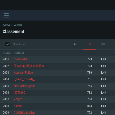
ACCUEIL
ESPORTS
Classement
AB
RB
SB
Mois dernier
PLACE
JOUEUR
2001
mashiro#1
723
1.4K
2002
香草波刚爆抄瘦高君尚
728
1.4K
CONFIGURATION SYSTÈME REQUISE
2003
Admiral_Pellaon
736
1.4K
2004
I_Dead_Dynasty_I
701
1.4K
Pour PC
Pour MAC
2005
side_aside3@psn
755
1.4K
Pour Linux
2006
NGTS100
732
1.4K
Minimum
Minimum
Minimum
2007
ZZQYYDS
784
1.4K
OS: Windows 10 (64 bit)
OS: Mac OS Big Sur 11.0 ou plus récent
OS: Les configurations Linux 64 bits les plus modernes
2008
biumof
814
1.4K
2009
CutOffCapitalism
772
1.4K
Processeur: Dual-Core 2.2 GHz
Processeur: Core i5, minimum 2.2GHz (Les processeurs Intel Xeon ne sont
Processeur: Dual-Core 2.4 GHz