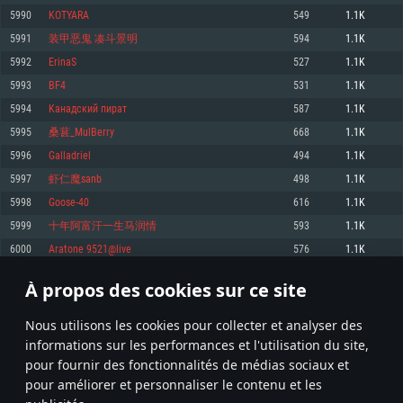
pas supportés)
5990
KОTYARA
549
1.1K
Mémoire: 4 GB
Mémoire: 4 GB
Mémoire: 6 GB
5991
装甲恶鬼 凑斗景明
594
1.1K
Carte graphique supportant DirectX 11: AMD Radeon 77XX / NVIDIA
Carte graphique: NVIDIA 660 avec les derniers drivers (moins de 6 mois) /
GeForce GTX 660. La résolution minimale supportée par le jeu est de 720p
Carte graphique: Intel Iris Pro 5200 (Mac), ou analogue AMD/Nvidia. La
de même pour AMD (La résolution minimale supportée par le jeu est de
5992
ErinaS
527
1.1K
résolution minimale supportée par le jeu est de 720p.
720p)
Connection: Connexion Internet à haut débit
5993
BF4
531
1.1K
Connection: Connexion Internet à haut débit
Connection: Connexion Internet à haut débit
Disque dur: 23.1 Go (client minimal)
5994
Kанадский пират
587
1.1K
Disque dur: 62,2 Go (client minimal)
Disque dur: 62,2 Go (client minimal)
5995
桑葚_MulBerry
668
1.1K
Recommandée
Recommandée
Recommandée
5996
Galladriel
494
1.1K
OS: Windows 10/11 (64 bit)
OS: Mac OS Big Sur 11.0 ou plus récent
OS: Ubuntu 20.04 64bit
5997
虾仁魔sanb
498
1.1K
Processeur: Intel Core i5 ou Ryzen5 3600 et plus
5998
Goose-40
616
1.1K
Processeur: Core i7 (Les processeurs Intel Xeon ne sont pas supportés)
Processeur: Intel Core i7
Mémoire: 16 GB et plus
5999
十年阿富汗一生马润情
593
1.1K
Mémoire: 8 GB
Mémoire: 8 GB
Carte graphique supportant DirectX 11 ou plus et drivers: Nvidia GeForce
6000
Aratone 9521@live
576
1.1K
1060 et plus, Radeon RX 570 et plus.
Carte graphique: Radeon Vega II ou plus avec support de Metal
Carte graphique: NVIDIA 1060 avec les derniers drivers (moins de 6 mois) /
de même pour AMD (Radeon RX 570) avec les derniers drivers de moins de
Connection: Connexion Internet à haut débit
Connection: Connexion Internet à haut débit
6 mois et supportant Vulkan
À propos des cookies sur ce site
299
300
301
400
Disque dur: 75.9 Go (client complet)
Disque dur: 62,2 Go (client complet)
Connection: Connexion Internet à haut débit
Nous utilisons les cookies pour collecter et analyser des
Disque dur: 60,2 Go (client complet)
* Classement mis à jour quotidiennement
informations sur les performances et l'utilisation du site,
pour fournir des fonctionnalités de médias sociaux et
pour améliorer et personnaliser le contenu et les