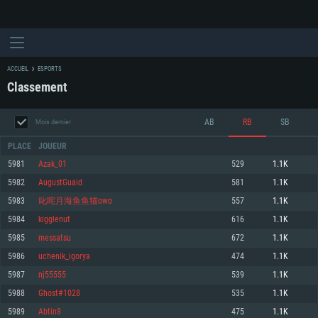
ACCUEIL
ESPORTS
Classement
AB
RB
SB
Mois dernier
PLACE
JOUEUR
5981
Azak_01
529
1.1K
5982
AugustGuaid
581
1.1K
CONFIGURATION SYSTÈME REQUISE
5983
叱咤月海鱼鱼猫owo
557
1.1K
5984
kigglenut
616
1.1K
Pour PC
Pour MAC
5985
messatsu
672
1.1K
Pour Linux
5986
uchenik_igorya
474
1.1K
Minimum
Minimum
Minimum
5987
nj55555
539
1.1K
OS: Windows 10 (64 bit)
OS: Mac OS Big Sur 11.0 ou plus récent
OS: Les configurations Linux 64 bits les plus modernes
5988
Ghost#1028
535
1.1K
5989
Abtin8
475
1.1K
Processeur: Dual-Core 2.2 GHz
Processeur: Core i5, minimum 2.2GHz (Les processeurs Intel Xeon ne sont
Processeur: Dual-Core 2.4 GHz