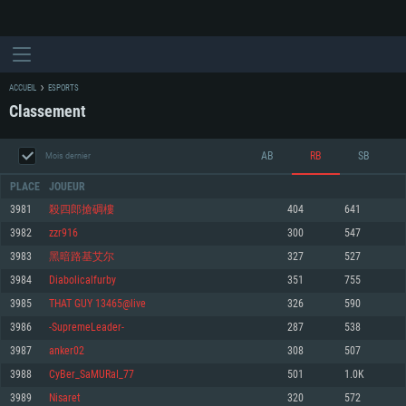
ACCUEIL
ESPORTS
Classement
AB
RB
SB
Mois dernier
PLACE
JOUEUR
3981
殺四郎搶碉樓
404
641
3982
zzr916
300
547
CONFIGURATION SYSTÈME REQUISE
3983
黑暗路基艾尔
327
527
3984
Diabolicalfurby
351
755
Pour PC
Pour MAC
3985
THAT GUY 13465@live
326
590
Pour Linux
3986
-SupremeLeader-
287
538
Minimum
Minimum
Minimum
3987
anker02
308
507
OS: Windows 10 (64 bit)
OS: Mac OS Big Sur 11.0 ou plus récent
OS: Les configurations Linux 64 bits les plus modernes
3988
CyBer_SaMURaI_77
501
1.0K
3989
Nisaret
320
572
Processeur: Dual-Core 2.2 GHz
Processeur: Core i5, minimum 2.2GHz (Les processeurs Intel Xeon ne sont
Processeur: Dual-Core 2.4 GHz