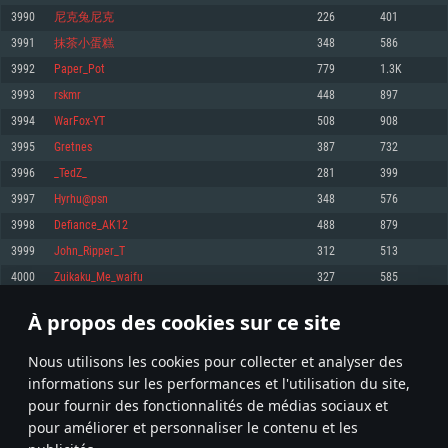
pas supportés)
3990
尼克兔尼克
226
401
Mémoire: 4 GB
Mémoire: 4 GB
Mémoire: 6 GB
3991
抹茶小蛋糕
348
586
Carte graphique supportant DirectX 11: AMD Radeon 77XX / NVIDIA
Carte graphique: NVIDIA 660 avec les derniers drivers (moins de 6 mois) /
GeForce GTX 660. La résolution minimale supportée par le jeu est de 720p
Carte graphique: Intel Iris Pro 5200 (Mac), ou analogue AMD/Nvidia. La
de même pour AMD (La résolution minimale supportée par le jeu est de
3992
Paper_Pot
779
1.3K
résolution minimale supportée par le jeu est de 720p.
720p)
Connection: Connexion Internet à haut débit
3993
rskmr
448
897
Connection: Connexion Internet à haut débit
Connection: Connexion Internet à haut débit
Disque dur: 23.1 Go (client minimal)
3994
WarFox-YT
508
908
Disque dur: 62,2 Go (client minimal)
Disque dur: 62,2 Go (client minimal)
3995
Gretnes
387
732
Recommandée
Recommandée
Recommandée
3996
_TedZ_
281
399
OS: Windows 10/11 (64 bit)
OS: Mac OS Big Sur 11.0 ou plus récent
OS: Ubuntu 20.04 64bit
3997
Hyrhu@psn
348
576
Processeur: Intel Core i5 ou Ryzen5 3600 et plus
3998
Defiance_AK12
488
879
Processeur: Core i7 (Les processeurs Intel Xeon ne sont pas supportés)
Processeur: Intel Core i7
Mémoire: 16 GB et plus
3999
John_Ripper_T
312
513
Mémoire: 8 GB
Mémoire: 8 GB
Carte graphique supportant DirectX 11 ou plus et drivers: Nvidia GeForce
4000
Zuikaku_Me_waifu
327
585
1060 et plus, Radeon RX 570 et plus.
Carte graphique: Radeon Vega II ou plus avec support de Metal
Carte graphique: NVIDIA 1060 avec les derniers drivers (moins de 6 mois) /
de même pour AMD (Radeon RX 570) avec les derniers drivers de moins de
Connection: Connexion Internet à haut débit
Connection: Connexion Internet à haut débit
6 mois et supportant Vulkan
À propos des cookies sur ce site
199
200
201
300
Disque dur: 75.9 Go (client complet)
Disque dur: 62,2 Go (client complet)
Connection: Connexion Internet à haut débit
Nous utilisons les cookies pour collecter et analyser des
Disque dur: 60,2 Go (client complet)
* Classement mis à jour quotidiennement
informations sur les performances et l'utilisation du site,
pour fournir des fonctionnalités de médias sociaux et
pour améliorer et personnaliser le contenu et les