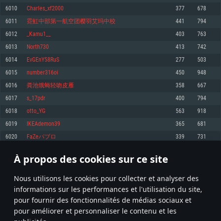
pas supportés)
6010
Charles_xf2000
377
678
Mémoire: 4 GB
Mémoire: 4 GB
Mémoire: 6 GB
6011
霓虹中部第一航空团樱羽艾玛中校
441
794
Carte graphique supportant DirectX 11: AMD Radeon 77XX / NVIDIA
Carte graphique: NVIDIA 660 avec les derniers drivers (moins de 6 mois) /
GeForce GTX 660. La résolution minimale supportée par le jeu est de 720p
Carte graphique: Intel Iris Pro 5200 (Mac), ou analogue AMD/Nvidia. La
de même pour AMD (La résolution minimale supportée par le jeu est de
6012
_Kamu1__
403
763
résolution minimale supportée par le jeu est de 720p.
720p)
Connection: Connexion Internet à haut débit
6013
North730
413
742
Connection: Connexion Internet à haut débit
Connection: Connexion Internet à haut débit
Disque dur: 23.1 Go (client minimal)
6014
EvGEnY58RuS
277
503
Disque dur: 62,2 Go (client minimal)
Disque dur: 62,2 Go (client minimal)
6015
number316oi
450
948
Recommandée
Recommandée
Recommandée
6016
粪池饿蝇轻吻皮雁
358
667
OS: Windows 10/11 (64 bit)
OS: Mac OS Big Sur 11.0 ou plus récent
OS: Ubuntu 20.04 64bit
6017
s_17pdr
400
794
Processeur: Intel Core i5 ou Ryzen5 3600 et plus
6018
otto_YG
563
918
Processeur: Core i7 (Les processeurs Intel Xeon ne sont pas supportés)
Processeur: Intel Core i7
Mémoire: 16 GB et plus
6019
IKEAdemon39
365
681
Mémoire: 8 GB
Mémoire: 8 GB
Carte graphique supportant DirectX 11 ou plus et drivers: Nvidia GeForce
6020
FaZeパブロ
339
731
1060 et plus, Radeon RX 570 et plus.
Carte graphique: Radeon Vega II ou plus avec support de Metal
Carte graphique: NVIDIA 1060 avec les derniers drivers (moins de 6 mois) /
de même pour AMD (Radeon RX 570) avec les derniers drivers de moins de
Connection: Connexion Internet à haut débit
Connection: Connexion Internet à haut débit
6 mois et supportant Vulkan
À propos des cookies sur ce site
300
301
302
401
Disque dur: 75.9 Go (client complet)
Disque dur: 62,2 Go (client complet)
Connection: Connexion Internet à haut débit
Nous utilisons les cookies pour collecter et analyser des
Disque dur: 60,2 Go (client complet)
* Classement mis à jour quotidiennement
informations sur les performances et l'utilisation du site,
pour fournir des fonctionnalités de médias sociaux et
pour améliorer et personnaliser le contenu et les