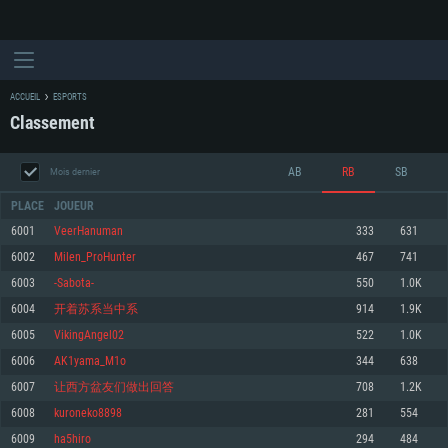
ACCUEIL
ESPORTS
Classement
AB
RB
SB
Mois dernier
PLACE
JOUEUR
6001
VeerHanuman
333
631
6002
Milen_ProHunter
467
741
CONFIGURATION SYSTÈME REQUISE
6003
-Sabota-
550
1.0K
6004
开着苏系当中系
914
1.9K
Pour PC
Pour MAC
6005
VikingAngel02
522
1.0K
Pour Linux
6006
AK1yama_M1o
344
638
Minimum
Minimum
Minimum
6007
让西方盆友们做出回答
708
1.2K
OS: Windows 10 (64 bit)
OS: Mac OS Big Sur 11.0 ou plus récent
OS: Les configurations Linux 64 bits les plus modernes
6008
kuroneko8898
281
554
6009
ha5hiro
294
484
Processeur: Dual-Core 2.2 GHz
Processeur: Core i5, minimum 2.2GHz (Les processeurs Intel Xeon ne sont
Processeur: Dual-Core 2.4 GHz