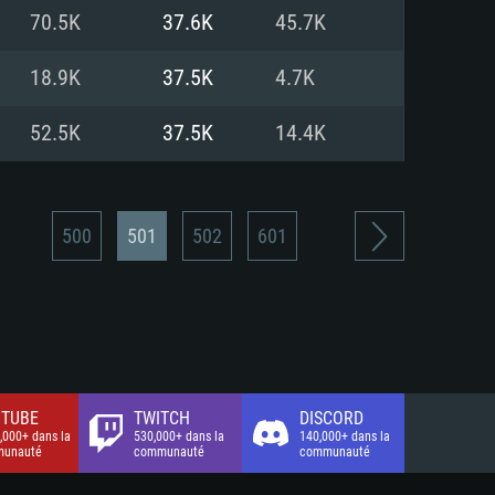
xion Internet à haut débit
o (client complet)
o (client complet)
70.5K
37.6K
45.7K
o (client complet)
18.9K
37.5K
4.7K
52.5K
37.5K
14.4K
500
501
502
601
TUBE
TWITCH
DISCORD
,000+ dans la
530,000+ dans la
140,000+ dans la
unauté
communauté
communauté