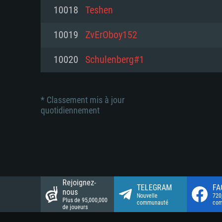
Connection: Connexion Internet 
Connection: Connexion Internet 
10018
Teshen
Connection: Connexion Internet 
Disque dur: 23.1 Go (client mini
Disque dur: 62,2 Go (client mini
10019
ZvErOboy152
Disque dur: 62,2 Go (client mini
10020
Schulenberg#1
* Classement mis à jour
quotidiennement
Rejoignez-
TELEGRAM
FA
nous
Nouvelle
720
Plus de 95,000,000
communauté
co
de joueurs