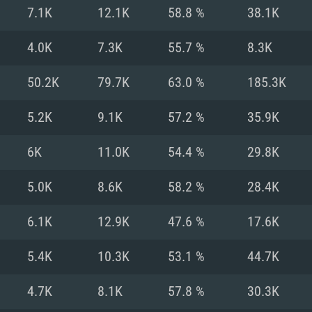
Pour MAC
7.1K
12.1K
58.8 %
38.1K
Recommandé
Recommandé
Recommandé
4.0K
7.3K
55.7 %
8.3K
50.2K
79.7K
63.0 %
185.3K
 récent
its les plus
OS: Windows 10/11
OS: Mac OS Big Su
OS: Ubuntu 20.04 
5.2K
9.1K
57.2 %
35.9K
.2GHz (Les
Processeur: Intel 
Processeur: Core 
Processeur: Intel 
6K
11.0K
54.4 %
29.8K
pas supportés)
ne sont pas suppo
Mémoire: 16 GB et
Mémoire: 8 GB
5.0K
8.6K
58.2 %
28.4K
Mémoire: 8 GB
ectX 11: AMD
Carte graphique s
Carte graphique: 
6.1K
12.9K
47.6 %
17.6K
GTX 660. La
200 (Mac), ou
c les derniers
drivers: Nvidia G
Carte graphique: 
drivers (moins d
r le jeu est de
tion minimale
 même pour AMD
570 et plus.
support de Metal
(Radeon RX 570) a
5.4K
10.3K
53.1 %
44.7K
.
e par le jeu est
moins de 6 mois e
Connection: Conne
Connection: Conne
4.7K
8.1K
57.8 %
30.3K