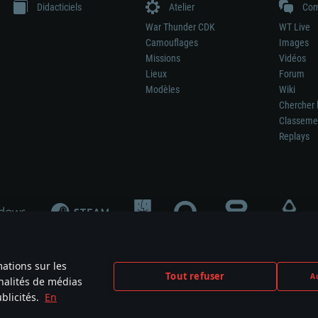
Didacticiels
Atelier
Com
War Thunder CDK
WT Live
Camouflages
Images
Missions
Vidéos
Lieux
Forum
Modèles
Wiki
Chercher 
Classeme
Replays
mations sur les
Tout refuser
Au
nnalités de médias
signifie pas la participation au développement du jeu, le sponsoring ou à l’approb
blicités.
En
mes are the property of their respective owners.
Politique de confidentialité
Pa