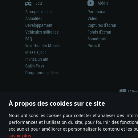
Jeu
Média
A propos du jeu
Partenariat
Actualités
Vidéo
Développement
Captures d'écran
Véhicules militaires
Fonds d'écran
FAQ
Soundtrack
War Thunder Mobile
Press Kit
Mises à jour
Invitez un ami
Gaijin Pass
Programmes utiles
À propos des cookies sur ce site
Nous utilisons les cookies pour collecter et analyser des infor
performances et l'utilisation du site, pour fournir des fonctio
La représentation d’une arme ou d’un véhicule réel dans ce jeu ne 
sociaux et pour améliorer et personnaliser le contenu et les pu
© 2011—2026 Gaijin Games Kft. All trademarks, logos and brand na
savoir plus
Termes et conditions
Conditions du service