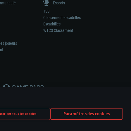
munauté
Esports
TSS
Classement escadrilles
Escadrilles
WTCS Classement
les joueurs
nt
Paramètres des cookies
toriser tous les cookies
ation de tout fabricant d’armes ou de véhicule.
ramètres relatifs aux cookies
Support client