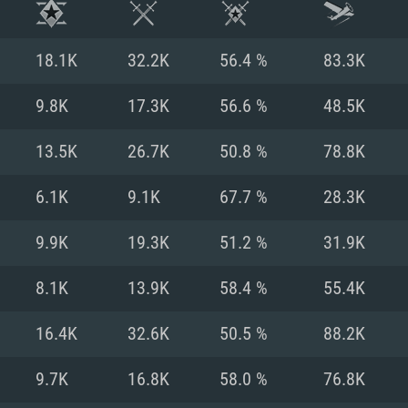
18.1K
32.2K
56.4 %
83.3K
9.8K
17.3K
56.6 %
48.5K
13.5K
26.7K
50.8 %
78.8K
6.1K
9.1K
67.7 %
28.3K
9.9K
19.3K
51.2 %
31.9K
8.1K
13.9K
58.4 %
55.4K
RATION SYSTÈME
16.4K
32.6K
50.5 %
88.2K
9.7K
16.8K
58.0 %
76.8K