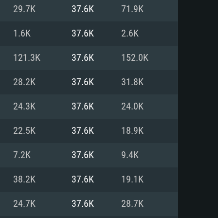
Pour Linux
29.7K
37.6K
71.9K
e
e
e
1.6K
37.6K
2.6K
121.3K
37.6K
152.0K
 (64 bit)
r 11.0 ou plus récent
64bit
28.2K
37.6K
31.8K
Core i5 ou Ryzen5 3600 et plus
i7 (Les processeurs Intel Xeon
Core i7
24.3K
37.6K
24.0K
rtés)
 plus
22.5K
37.6K
18.9K
upportant DirectX 11 ou plus et
NVIDIA 1060 avec les derniers
7.2K
37.6K
9.4K
eForce 1060 et plus, Radeon RX
Radeon Vega II ou plus avec
e 6 mois) / de même pour AMD
vec les derniers drivers de
38.2K
37.6K
19.1K
t supportant Vulkan
xion Internet à haut débit
xion Internet à haut débit
24.7K
37.6K
28.7K