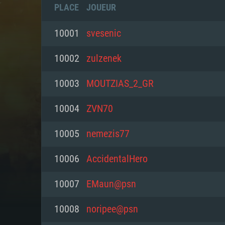
PLACE
JOUEUR
10001
svesenic
10002
zulzenek
10003
MOUTZIAS_2_GR
10004
ZVN70
10005
nemezis77
10006
AccidentalHero
CONFIGU
10007
EMaun@psn
10008
noripee@psn