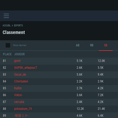
ACCUEIL
ESPORTS
Classement
AB
RB
SB
Mois dernier
PLACE
JOUEUR
81
gvint
5.1K
12.0K
82
XAPEK_aHapxucT
2.6K
5.5K
CONFIGURATION SYSTÈME REQUISE
83
Oscar_de
5.6K
9.4K
84
Citerbaken
2.2K
2.9K
Pour PC
Pour MAC
85
Kalhn
2.7K
4.2K
Pour Linux
86
Viktor-
3.6K
7.2K
Minimum
Minimum
Minimum
87
cercata
2.4K
4.2K
OS: Windows 10 (64 bit)
OS: Mac OS Big Sur 11.0 ou plus récent
OS: Les configurations Linux 64 bits les plus modernes
88
potassium_19
12.2K
21.4K
89
-初音ミク-
4.6K
6.4K
Processeur: Dual-Core 2.2 GHz
Processeur: Core i5, minimum 2.2GHz (Les processeurs Intel Xeon ne sont
Processeur: Dual-Core 2.4 GHz