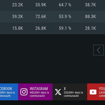
à haut débit
à haut débit
Connection: Conne
Disque dur: 75.9 G
Disque dur: 62,2 G
23.2K
35.9K
64.7 %
38.7K
à haut débit
mal)
mal)
Disque dur: 60,2 G
39.2K
72.6K
53.9 %
88.3K
mal)
15.8K
26.8K
59.1 %
28.1K
CEBOOK
INSTAGRAM
X
YOU
,000+ dans la
440,000+ dans la
230,000+ dans la
2,650
mmunauté
communauté
communauté
comm