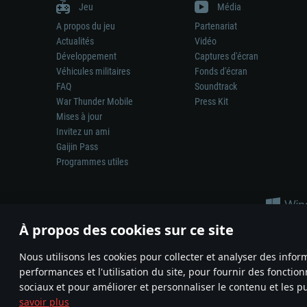
Jeu
Média
A propos du jeu
Partenariat
Actualités
Vidéo
Développement
Captures d'écran
Véhicules militaires
Fonds d'écran
FAQ
Soundtrack
War Thunder Mobile
Press Kit
Mises à jour
Invitez un ami
Gaijin Pass
Programmes utiles
À propos des cookies sur ce site
Nous utilisons les cookies pour collecter et analyser des infor
performances et l'utilisation du site, pour fournir des fonctio
La représentation d’une arme ou d’un véhicule réel dans ce jeu ne 
sociaux et pour améliorer et personnaliser le contenu et les pu
© 2011—2026 Gaijin Games Kft. All trademarks, logos and brand na
savoir plus
Termes et conditions
Conditions du service