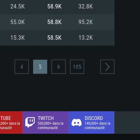
xion Internet à haut débit
o (client complet)
o (client complet)
24.5K
58.9K
32.8K
o (client complet)
55.0K
58.8K
95.2K
15.3K
58.5K
13.2K
4
5
6
105
TUBE
TWITCH
DISCORD
,000+ dans la
530,000+ dans la
140,000+ dans la
unauté
communauté
communauté