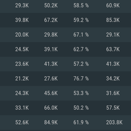
Pour MAC
29.3K
50.2K
58.5 %
60.9K
Recommandé
Recommandé
Recommandé
39.8K
67.2K
59.2 %
85.3K
20.0K
29.8K
67.1 %
29.1K
 récent
its les plus
OS: Windows 10/11
OS: Mac OS Big Su
OS: Ubuntu 20.04 
24.5K
39.1K
62.7 %
63.7K
.2GHz (Les
Processeur: Intel 
Processeur: Core 
Processeur: Intel 
23.6K
41.3K
57.2 %
41.3K
pas supportés)
ne sont pas suppo
Mémoire: 16 GB et
Mémoire: 8 GB
21.2K
27.6K
76.7 %
34.2K
Mémoire: 8 GB
ectX 11: AMD
Carte graphique s
Carte graphique: 
24.3K
45.6K
53.3 %
31.6K
GTX 660. La
200 (Mac), ou
c les derniers
drivers: Nvidia G
Carte graphique: 
drivers (moins d
r le jeu est de
tion minimale
 même pour AMD
570 et plus.
support de Metal
(Radeon RX 570) a
33.1K
66.0K
50.2 %
57.5K
.
e par le jeu est
moins de 6 mois e
Connection: Conne
Connection: Conne
52.6K
84.9K
61.9 %
203.8K