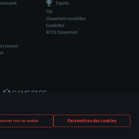
munauté
Esports
TSS
Classement escadrilles
Escadrilles
WTCS Classement
les joueurs
nt
Paramètres des cookies
toriser tous les cookies
ation de tout fabricant d’armes ou de véhicule.
ramètres relatifs aux cookies
Support client