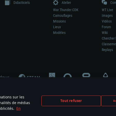
Didacticiels
Atelier
Com
War Thunder CDK
WT Live
Camouflages
Images
Missions
Vidéos
Lieux
Forum
Modèles
Wiki
Chercher 
Classeme
Replays
mations sur les
Tout refuser
Au
nnalités de médias
signifie pas la participation au développement du jeu, le sponsoring ou à l’approb
blicités.
En
mes are the property of their respective owners.
Politique de confidentialité
Pa