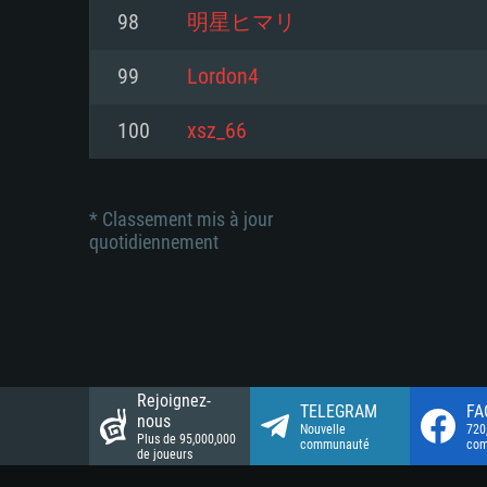
Connection: Connexion Internet 
Connection: Connexion Internet 
98
明星ヒマリ
Connection: Connexion Internet 
Disque dur: 23.1 Go (client mini
Disque dur: 62,2 Go (client mini
99
Lordon4
Disque dur: 62,2 Go (client mini
100
xsz_66
* Classement mis à jour
quotidiennement
Rejoignez-
TELEGRAM
FA
nous
Nouvelle
720
Plus de 95,000,000
communauté
co
de joueurs