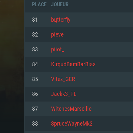
PLACE
JOUEUR
81
bцtterfly
82
pieve
83
piiot_
84
KirgudBamBarBias
85
Vitez_GER
86
Jackk3_PL
CONFIGU
87
WitchesMarseille
88
SpruceWayneMk2