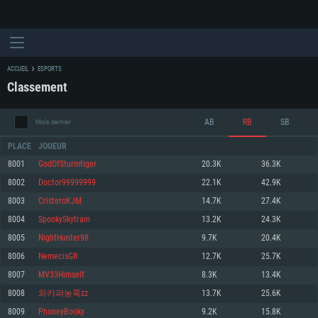
ACCUEIL
ESPORTS
Classement
AB
RB
SB
Mois dernier
PLACE
JOUEUR
8001
GodOfSturmtiger
20.3K
36.3K
8002
Doctor99999999
22.1K
42.9K
CONFIGURATION SYSTÈME REQUISE
8003
CristeroKJM
14.7K
27.4K
8004
SpookySkytrain
13.2K
24.3K
Pour PC
Pour MAC
8005
NightHunter98
9.7K
20.4K
Pour Linux
8006
NemecisGR
12.7K
25.7K
Minimum
Minimum
Minimum
8007
MV33Himself
8.3K
13.4K
OS: Windows 10 (64 bit)
OS: Mac OS Big Sur 11.0 ou plus récent
OS: Les configurations Linux 64 bits les plus modernes
8008
와캬퍄농쭉zz
13.7K
25.6K
8009
PhoneyBooky
9.2K
15.8K
Processeur: Dual-Core 2.2 GHz
Processeur: Core i5, minimum 2.2GHz (Les processeurs Intel Xeon ne sont
Processeur: Dual-Core 2.4 GHz