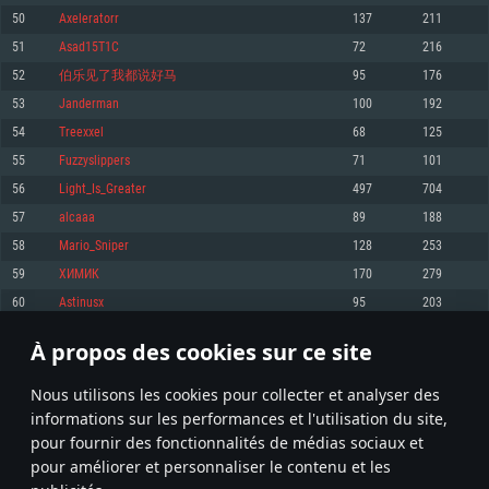
pas supportés)
50
Axeleratorr
137
211
Mémoire: 4 GB
Mémoire: 4 GB
Mémoire: 6 GB
51
Asad15T1C
72
216
Carte graphique supportant DirectX 11: AMD Radeon 77XX / NVIDIA
Carte graphique: NVIDIA 660 avec les derniers drivers (moins de 6 mois) /
GeForce GTX 660. La résolution minimale supportée par le jeu est de 720p
Carte graphique: Intel Iris Pro 5200 (Mac), ou analogue AMD/Nvidia. La
de même pour AMD (La résolution minimale supportée par le jeu est de
52
伯乐见了我都说好马
95
176
résolution minimale supportée par le jeu est de 720p.
720p)
Connection: Connexion Internet à haut débit
53
Janderman
100
192
Connection: Connexion Internet à haut débit
Connection: Connexion Internet à haut débit
Disque dur: 23.1 Go (client minimal)
54
Treexxel
68
125
Disque dur: 62,2 Go (client minimal)
Disque dur: 62,2 Go (client minimal)
55
Fuzzyslippers
71
101
Recommandée
Recommandée
Recommandée
56
Light_Is_Greater
497
704
OS: Windows 10/11 (64 bit)
OS: Mac OS Big Sur 11.0 ou plus récent
OS: Ubuntu 20.04 64bit
57
alcaaa
89
188
Processeur: Intel Core i5 ou Ryzen5 3600 et plus
58
Mario_Sniper
128
253
Processeur: Core i7 (Les processeurs Intel Xeon ne sont pas supportés)
Processeur: Intel Core i7
Mémoire: 16 GB et plus
59
ХИМИК
170
279
Mémoire: 8 GB
Mémoire: 8 GB
Carte graphique supportant DirectX 11 ou plus et drivers: Nvidia GeForce
60
Astinusx
95
203
1060 et plus, Radeon RX 570 et plus.
Carte graphique: Radeon Vega II ou plus avec support de Metal
Carte graphique: NVIDIA 1060 avec les derniers drivers (moins de 6 mois) /
de même pour AMD (Radeon RX 570) avec les derniers drivers de moins de
Connection: Connexion Internet à haut débit
Connection: Connexion Internet à haut débit
6 mois et supportant Vulkan
À propos des cookies sur ce site
2
3
4
103
Disque dur: 75.9 Go (client complet)
Disque dur: 62,2 Go (client complet)
Connection: Connexion Internet à haut débit
Nous utilisons les cookies pour collecter et analyser des
Disque dur: 60,2 Go (client complet)
* Classement mis à jour quotidiennement
informations sur les performances et l'utilisation du site,
pour fournir des fonctionnalités de médias sociaux et
pour améliorer et personnaliser le contenu et les