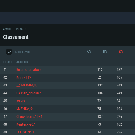
ACCUEIL
ESPORTS
Classement
AB
RB
SB
Mois dernier
PLACE
JOUEUR
41
RingingTomatoes
113
182
42
KrinnyTTV
52
105
CONFIGURATION SYSTÈME REQUISE
43
亗HAMADA乂
132
249
44
GA19th_chraider
136
249
Pour PC
Pour MAC
45
-скиф-
72
84
Pour Linux
46
MaZzIKA彡
75
168
Minimum
Minimum
Minimum
47
Chuck Norris1974
137
226
OS: Windows 10 (64 bit)
OS: Mac OS Big Sur 11.0 ou plus récent
OS: Les configurations Linux 64 bits les plus modernes
48
Kentuckys07
73
162
49
TOP SECRET
147
236
Processeur: Dual-Core 2.2 GHz
Processeur: Core i5, minimum 2.2GHz (Les processeurs Intel Xeon ne sont
Processeur: Dual-Core 2.4 GHz