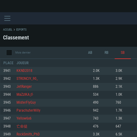
ACCUEIL
ESPORTS
Classement
AB
RB
SB
Mois dernier
PLACE
JOUEUR
3941
KKND2018
2.0K
3.0K
3942
STRONCIY_90_
1.3K
2.9K
CONFIGURATION SYSTÈME REQUISE
3943
JetRanger
886
2.1K
3944
MaZzIKA彡
534
1.0K
Pour PC
Pour MAC
3945
MisterFlyGuy
490
760
Pour Linux
3946
ParachuterWilly
942
1.7K
Minimum
Minimum
Minimum
3947
Yellow6x6
743
1.3K
OS: Windows 10 (64 bit)
OS: Mac OS Big Sur 11.0 ou plus récent
OS: Les configurations Linux 64 bits les plus modernes
3948
亡命徒
476
647
3949
RockSmith_PhD
3.3K
6.5K
Processeur: Dual-Core 2.2 GHz
Processeur: Core i5, minimum 2.2GHz (Les processeurs Intel Xeon ne sont
Processeur: Dual-Core 2.4 GHz