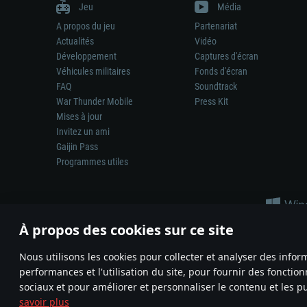
Jeu
Média
A propos du jeu
Partenariat
Actualités
Vidéo
Développement
Captures d'écran
Véhicules militaires
Fonds d'écran
FAQ
Soundtrack
War Thunder Mobile
Press Kit
Mises à jour
Invitez un ami
Gaijin Pass
Programmes utiles
À propos des cookies sur ce site
Nous utilisons les cookies pour collecter et analyser des infor
performances et l'utilisation du site, pour fournir des fonctio
La représentation d’une arme ou d’un véhicule réel dans ce jeu ne 
sociaux et pour améliorer et personnaliser le contenu et les pu
© 2011—2026 Gaijin Games Kft. All trademarks, logos and brand na
savoir plus
Termes et conditions
Conditions du service