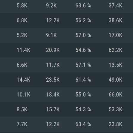
Pour MAC
5.8K
9.2K
63.6 %
37.4K
Recommandé
Recommandé
Recommandé
6.8K
12.2K
56.2 %
38.6K
5.2K
9.1K
57.0 %
17.0K
 récent
its les plus
OS: Windows 10/11
OS: Mac OS Big Su
OS: Ubuntu 20.04 
11.4K
20.9K
54.6 %
62.2K
.2GHz (Les
Processeur: Intel 
Processeur: Core 
Processeur: Intel 
6.6K
11.7K
57.1 %
13.5K
pas supportés)
ne sont pas suppo
Mémoire: 16 GB et
Mémoire: 8 GB
14.4K
23.5K
61.4 %
49.0K
Mémoire: 8 GB
ectX 11: AMD
Carte graphique s
Carte graphique: 
10.1K
18.4K
55.0 %
66.0K
GTX 660. La
200 (Mac), ou
c les derniers
drivers: Nvidia G
Carte graphique: 
drivers (moins d
r le jeu est de
tion minimale
 même pour AMD
570 et plus.
support de Metal
(Radeon RX 570) a
8.5K
15.7K
54.3 %
53.3K
.
e par le jeu est
moins de 6 mois e
Connection: Conne
Connection: Conne
7.7K
12.2K
63.4 %
23.8K