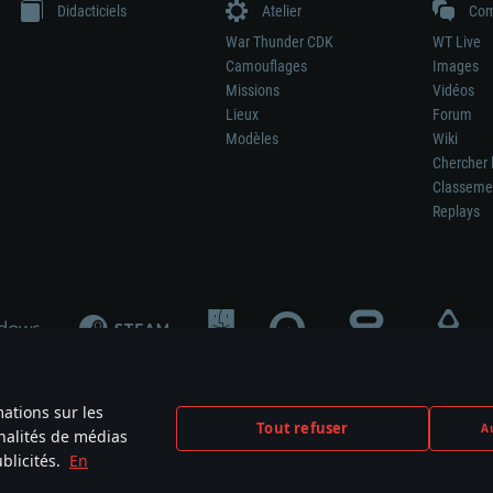
Didacticiels
Atelier
Com
War Thunder CDK
WT Live
Camouflages
Images
Missions
Vidéos
Lieux
Forum
Modèles
Wiki
Chercher 
Classeme
Replays
mations sur les
Tout refuser
Au
nnalités de médias
signifie pas la participation au développement du jeu, le sponsoring ou à l’approb
blicités.
En
mes are the property of their respective owners.
Politique de confidentialité
Pa