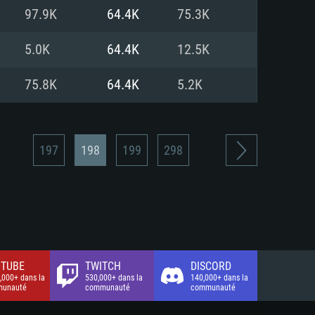
xion Internet à haut débit
o (client complet)
o (client complet)
97.9K
64.4K
75.3K
o (client complet)
5.0K
64.4K
12.5K
75.8K
64.4K
5.2K
197
198
199
298
TUBE
TWITCH
DISCORD
,000+ dans la
530,000+ dans la
140,000+ dans la
unauté
communauté
communauté