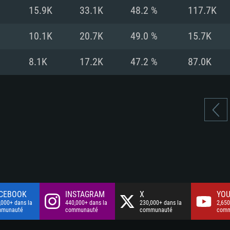
à haut débit
à haut débit
Connection: Conne
Disque dur: 75.9 G
Disque dur: 62,2 G
15.9K
33.1K
48.2 %
117.7K
à haut débit
mal)
mal)
Disque dur: 60,2 G
10.1K
20.7K
49.0 %
15.7K
mal)
8.1K
17.2K
47.2 %
87.0K
CEBOOK
INSTAGRAM
X
YOU
,000+ dans la
440,000+ dans la
230,000+ dans la
2,650
mmunauté
communauté
communauté
comm