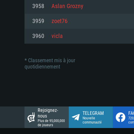
Connection: Connexion Internet 
Connection: Connexion Internet 
3958
Aslan Grozny
Connection: Connexion Internet 
Disque dur: 23.1 Go (client mini
Disque dur: 62,2 Go (client mini
3959
zoet76
Disque dur: 62,2 Go (client mini
3960
vicla
* Classement mis à jour
quotidiennement
Rejoignez-
TELEGRAM
FA
nous
Nouvelle
720
Plus de 95,000,000
communauté
co
de joueurs