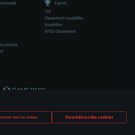
munauté
Esports
TSS
Classement escadrilles
Escadrilles
WTCS Classement
les joueurs
nt
Paramètres des cookies
toriser tous les cookies
ation de tout fabricant d’armes ou de véhicule.
ramètres relatifs aux cookies
Support client