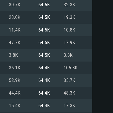
Pour Linux
30.7K
64.5K
32.3K
e
e
e
28.0K
64.5K
19.3K
11.4K
64.5K
10.8K
 (64 bit)
r 11.0 ou plus récent
64bit
47.7K
64.5K
17.9K
Core i5 ou Ryzen5 3600 et plus
i7 (Les processeurs Intel Xeon
Core i7
3.8K
64.5K
3.8K
rtés)
 plus
36.1K
64.4K
105.3K
upportant DirectX 11 ou plus et
NVIDIA 1060 avec les derniers
52.9K
64.4K
35.7K
eForce 1060 et plus, Radeon RX
Radeon Vega II ou plus avec
e 6 mois) / de même pour AMD
vec les derniers drivers de
44.4K
64.4K
48.3K
t supportant Vulkan
xion Internet à haut débit
xion Internet à haut débit
15.4K
64.4K
17.3K