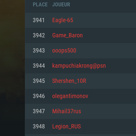
PLACE
JOUEUR
3941
Eagle-65
3942
Game_Baron
3943
ooops500
3944
kampuchiakrong@psn
3945
Shershen_10R
3946
olegantimonov
CONFIGU
3947
Mihail37rus
3948
Legion_RUS