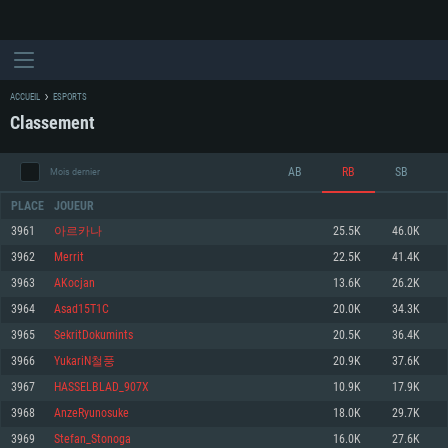
ACCUEIL
ESPORTS
Classement
AB
RB
SB
Mois dernier
PLACE
JOUEUR
3961
아르카나
25.5K
46.0K
3962
Merrit
22.5K
41.4K
CONFIGURATION SYSTÈME REQUISE
3963
AKocjan
13.6K
26.2K
3964
Asad15T1C
20.0K
34.3K
Pour PC
Pour MAC
3965
SekritDokumints
20.5K
36.4K
Pour Linux
3966
YukariN철풍
20.9K
37.6K
Minimum
Minimum
Minimum
3967
HASSELBLAD_907X
10.9K
17.9K
OS: Windows 10 (64 bit)
OS: Mac OS Big Sur 11.0 ou plus récent
OS: Les configurations Linux 64 bits les plus modernes
3968
AnzeRyunosuke
18.0K
29.7K
3969
Stefan_Stonoga
16.0K
27.6K
Processeur: Dual-Core 2.2 GHz
Processeur: Core i5, minimum 2.2GHz (Les processeurs Intel Xeon ne sont
Processeur: Dual-Core 2.4 GHz