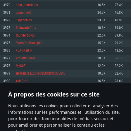
pas supportés)
3970
dear_comrades
16.5K
27.4K
Mémoire: 4 GB
Mémoire: 4 GB
Mémoire: 6 GB
3971
dengjing47
24.7K
46.8K
Carte graphique supportant DirectX 11: AMD Radeon 77XX / NVIDIA
Carte graphique: NVIDIA 660 avec les derniers drivers (moins de 6 mois) /
GeForce GTX 660. La résolution minimale supportée par le jeu est de 720p
Carte graphique: Intel Iris Pro 5200 (Mac), ou analogue AMD/Nvidia. La
de même pour AMD (La résolution minimale supportée par le jeu est de
3972
Evgenchick
23.8K
40.9K
résolution minimale supportée par le jeu est de 720p.
720p)
Connection: Connexion Internet à haut débit
3973
ShinwarixD-ttv
10.6K
19.0K
Connection: Connexion Internet à haut débit
Connection: Connexion Internet à haut débit
Disque dur: 23.1 Go (client minimal)
3974
thunderboypt
22.6K
39.8K
Disque dur: 62,2 Go (client minimal)
Disque dur: 62,2 Go (client minimal)
3975
РжевВерВольф69
15.3K
29.2K
Recommandée
Recommandée
Recommandée
3976
FLANKERツ
23.7K
43.5K
OS: Windows 10/11 (64 bit)
OS: Mac OS Big Sur 11.0 ou plus récent
OS: Ubuntu 20.04 64bit
3977
ViciousClown
20.3K
36.1K
Processeur: Intel Core i5 ou Ryzen5 3600 et plus
3978
MyCbЕ
12.0K
22.2K
Processeur: Core i7 (Les processeurs Intel Xeon ne sont pas supportés)
Processeur: Intel Core i7
Mémoire: 16 GB et plus
3979
東海最速伝説-領域展開坐殺BWD
18.3K
32.4K
Mémoire: 8 GB
Mémoire: 8 GB
Carte graphique supportant DirectX 11 ou plus et drivers: Nvidia GeForce
3980
ArinBerd
16.5K
23.6K
1060 et plus, Radeon RX 570 et plus.
Carte graphique: Radeon Vega II ou plus avec support de Metal
Carte graphique: NVIDIA 1060 avec les derniers drivers (moins de 6 mois) /
de même pour AMD (Radeon RX 570) avec les derniers drivers de moins de
Connection: Connexion Internet à haut débit
Connection: Connexion Internet à haut débit
6 mois et supportant Vulkan
À propos des cookies sur ce site
198
199
200
299
Disque dur: 75.9 Go (client complet)
Disque dur: 62,2 Go (client complet)
Connection: Connexion Internet à haut débit
Nous utilisons les cookies pour collecter et analyser des
Disque dur: 60,2 Go (client complet)
* Classement mis à jour quotidiennement
informations sur les performances et l'utilisation du site,
pour fournir des fonctionnalités de médias sociaux et
pour améliorer et personnaliser le contenu et les