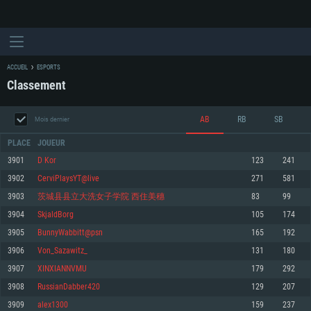
ACCUEIL
ESPORTS
Classement
AB
RB
SB
Mois dernier
PLACE
JOUEUR
3901
D Kor
123
241
3902
CerviPlaysYT@live
271
581
CONFIGURATION SYSTÈME REQUISE
3903
茨城县县立大洗女子学院 西住美穗
83
99
3904
SkjaldBorg
105
174
Pour PC
Pour MAC
3905
BunnyWabbitt@psn
165
192
Pour Linux
3906
Von_Sazawitz_
131
180
Minimum
Minimum
Minimum
3907
XINXIANNVMU
179
292
OS: Windows 10 (64 bit)
OS: Mac OS Big Sur 11.0 ou plus récent
OS: Les configurations Linux 64 bits les plus modernes
3908
RussianDabber420
129
207
3909
alex1300
159
237
Processeur: Dual-Core 2.2 GHz
Processeur: Core i5, minimum 2.2GHz (Les processeurs Intel Xeon ne sont
Processeur: Dual-Core 2.4 GHz