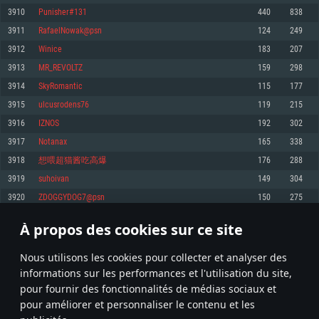
pas supportés)
3910
Punisher#131
440
838
Mémoire: 4 GB
Mémoire: 4 GB
Mémoire: 6 GB
3911
RafaelNowak@psn
124
249
Carte graphique supportant DirectX 11: AMD Radeon 77XX / NVIDIA
Carte graphique: NVIDIA 660 avec les derniers drivers (moins de 6 mois) /
GeForce GTX 660. La résolution minimale supportée par le jeu est de 720p
Carte graphique: Intel Iris Pro 5200 (Mac), ou analogue AMD/Nvidia. La
de même pour AMD (La résolution minimale supportée par le jeu est de
3912
Winice
183
207
résolution minimale supportée par le jeu est de 720p.
720p)
Connection: Connexion Internet à haut débit
3913
MR_REVOLTZ
159
298
Connection: Connexion Internet à haut débit
Connection: Connexion Internet à haut débit
Disque dur: 23.1 Go (client minimal)
3914
SkyRomantic
115
177
Disque dur: 62,2 Go (client minimal)
Disque dur: 62,2 Go (client minimal)
3915
ulcusrodens76
119
215
Recommandée
Recommandée
Recommandée
3916
IZNOS
192
302
OS: Windows 10/11 (64 bit)
OS: Mac OS Big Sur 11.0 ou plus récent
OS: Ubuntu 20.04 64bit
3917
Notanax
165
338
Processeur: Intel Core i5 ou Ryzen5 3600 et plus
3918
想喂超猫酱吃高爆
176
288
Processeur: Core i7 (Les processeurs Intel Xeon ne sont pas supportés)
Processeur: Intel Core i7
Mémoire: 16 GB et plus
3919
suhoivan
149
304
Mémoire: 8 GB
Mémoire: 8 GB
Carte graphique supportant DirectX 11 ou plus et drivers: Nvidia GeForce
3920
ZDOGGYDOG7@psn
150
275
1060 et plus, Radeon RX 570 et plus.
Carte graphique: Radeon Vega II ou plus avec support de Metal
Carte graphique: NVIDIA 1060 avec les derniers drivers (moins de 6 mois) /
de même pour AMD (Radeon RX 570) avec les derniers drivers de moins de
Connection: Connexion Internet à haut débit
Connection: Connexion Internet à haut débit
6 mois et supportant Vulkan
À propos des cookies sur ce site
195
196
197
296
Disque dur: 75.9 Go (client complet)
Disque dur: 62,2 Go (client complet)
Connection: Connexion Internet à haut débit
Nous utilisons les cookies pour collecter et analyser des
Disque dur: 60,2 Go (client complet)
* Classement mis à jour quotidiennement
informations sur les performances et l'utilisation du site,
pour fournir des fonctionnalités de médias sociaux et
pour améliorer et personnaliser le contenu et les