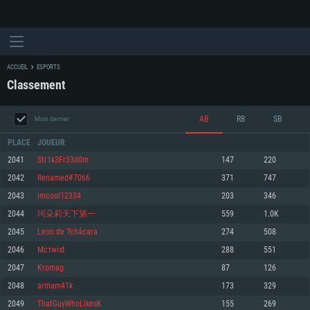
ACCUEIL
ESPORTS
Classement
AB
RB
SB
Mois dernier
PLACE
JOUEUR
2041
Str1k3Fr33d0m
147
220
2042
Renamed#7066
371
747
CONFIGURATION SYSTÈME REQUISE
2043
imcool12334
203
346
2044
珂朵莉天下第一
559
1.0K
Pour PC
Pour MAC
2045
Leon de Tchácara
274
508
Pour Linux
2046
Mcтwist
288
551
Minimum
Minimum
Minimum
2047
Kromag
87
126
OS: Windows 10 (64 bit)
OS: Mac OS Big Sur 11.0 ou plus récent
OS: Les configurations Linux 64 bits les plus modernes
2048
armam41k
173
329
2049
ThatGuyWhoLikesK
155
269
Processeur: Dual-Core 2.2 GHz
Processeur: Core i5, minimum 2.2GHz (Les processeurs Intel Xeon ne sont
Processeur: Dual-Core 2.4 GHz