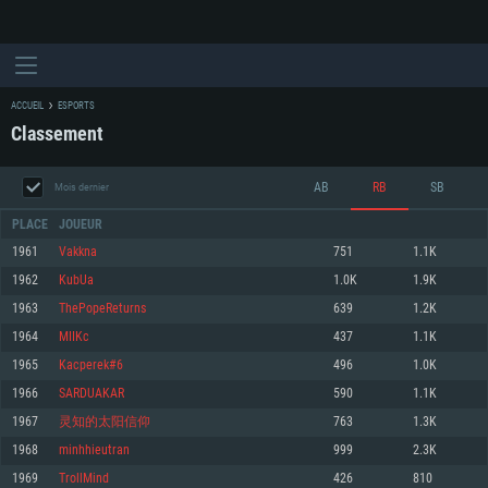
ACCUEIL
ESPORTS
Classement
AB
RB
SB
Mois dernier
PLACE
JOUEUR
1961
Vakkna
751
1.1K
1962
KubUa
1.0K
1.9K
CONFIGURATION SYSTÈME REQUISE
1963
ThePopeReturns
639
1.2K
1964
MIIKc
437
1.1K
Pour PC
Pour MAC
1965
Kacperek#6
496
1.0K
Pour Linux
1966
SARDUAKAR
590
1.1K
Minimum
Minimum
Minimum
1967
灵知的太阳信仰
763
1.3K
OS: Windows 10 (64 bit)
OS: Mac OS Big Sur 11.0 ou plus récent
OS: Les configurations Linux 64 bits les plus modernes
1968
minhhieutran
999
2.3K
1969
TrollMind
426
810
Processeur: Dual-Core 2.2 GHz
Processeur: Core i5, minimum 2.2GHz (Les processeurs Intel Xeon ne sont
Processeur: Dual-Core 2.4 GHz