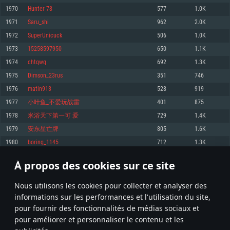
pas supportés)
1970
Hunter 78
577
1.0K
Mémoire: 4 GB
Mémoire: 4 GB
Mémoire: 6 GB
1971
Saru_shi
962
2.0K
Carte graphique supportant DirectX 11: AMD Radeon 77XX / NVIDIA
Carte graphique: NVIDIA 660 avec les derniers drivers (moins de 6 mois) /
GeForce GTX 660. La résolution minimale supportée par le jeu est de 720p
Carte graphique: Intel Iris Pro 5200 (Mac), ou analogue AMD/Nvidia. La
de même pour AMD (La résolution minimale supportée par le jeu est de
1972
SuperUnicuck
506
1.0K
résolution minimale supportée par le jeu est de 720p.
720p)
Connection: Connexion Internet à haut débit
1973
15258597950
650
1.1K
Connection: Connexion Internet à haut débit
Connection: Connexion Internet à haut débit
Disque dur: 23.1 Go (client minimal)
1974
chtqwq
692
1.3K
Disque dur: 62,2 Go (client minimal)
Disque dur: 62,2 Go (client minimal)
1975
Dimson_23rus
351
746
Recommandée
Recommandée
Recommandée
1976
matin913
528
919
OS: Windows 10/11 (64 bit)
OS: Mac OS Big Sur 11.0 ou plus récent
OS: Ubuntu 20.04 64bit
1977
小叶鱼_不爱玩战雷
401
875
Processeur: Intel Core i5 ou Ryzen5 3600 et plus
1978
米浴天下第一可 爱
729
1.4K
Processeur: Core i7 (Les processeurs Intel Xeon ne sont pas supportés)
Processeur: Intel Core i7
Mémoire: 16 GB et plus
1979
安东星亡牌
805
1.6K
Mémoire: 8 GB
Mémoire: 8 GB
Carte graphique supportant DirectX 11 ou plus et drivers: Nvidia GeForce
1980
boring_1145
712
1.3K
1060 et plus, Radeon RX 570 et plus.
Carte graphique: Radeon Vega II ou plus avec support de Metal
Carte graphique: NVIDIA 1060 avec les derniers drivers (moins de 6 mois) /
de même pour AMD (Radeon RX 570) avec les derniers drivers de moins de
Connection: Connexion Internet à haut débit
Connection: Connexion Internet à haut débit
6 mois et supportant Vulkan
À propos des cookies sur ce site
98
99
100
199
Disque dur: 75.9 Go (client complet)
Disque dur: 62,2 Go (client complet)
Connection: Connexion Internet à haut débit
Nous utilisons les cookies pour collecter et analyser des
Disque dur: 60,2 Go (client complet)
* Classement mis à jour quotidiennement
informations sur les performances et l'utilisation du site,
pour fournir des fonctionnalités de médias sociaux et
pour améliorer et personnaliser le contenu et les