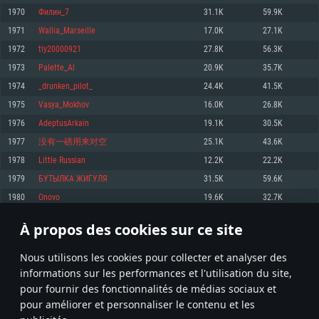
pas supportés)
1970
Филин_7
31.1K
59.9K
Mémoire: 4 GB
Mémoire: 4 GB
Mémoire: 6 GB
1971
Wallia_Marseille
17.0K
27.1K
Carte graphique supportant DirectX 11: AMD Radeon 77XX / NVIDIA
Carte graphique: NVIDIA 660 avec les derniers drivers (moins de 6 mois) /
GeForce GTX 660. La résolution minimale supportée par le jeu est de 720p
Carte graphique: Intel Iris Pro 5200 (Mac), ou analogue AMD/Nvidia. La
de même pour AMD (La résolution minimale supportée par le jeu est de
1972
tly20000921
27.8K
56.3K
résolution minimale supportée par le jeu est de 720p.
720p)
Connection: Connexion Internet à haut débit
1973
Palette_Al
20.9K
35.7K
Connection: Connexion Internet à haut débit
Connection: Connexion Internet à haut débit
Disque dur: 23.1 Go (client minimal)
1974
_drunken_pilot_
24.4K
41.5K
Disque dur: 62,2 Go (client minimal)
Disque dur: 62,2 Go (client minimal)
1975
Vasya_Mokhov
16.0K
26.8K
Recommandée
Recommandée
Recommandée
1976
AdeptusArkain
19.1K
30.5K
OS: Windows 10/11 (64 bit)
OS: Mac OS Big Sur 11.0 ou plus récent
OS: Ubuntu 20.04 64bit
1977
没有一磅用来对空
25.1K
43.6K
Processeur: Intel Core i5 ou Ryzen5 3600 et plus
1978
Little Russian
12.2K
22.2K
Processeur: Core i7 (Les processeurs Intel Xeon ne sont pas supportés)
Processeur: Intel Core i7
Mémoire: 16 GB et plus
1979
БУТЫЛКА ЖИГУЛЯ
31.5K
59.6K
Mémoire: 8 GB
Mémoire: 8 GB
Carte graphique supportant DirectX 11 ou plus et drivers: Nvidia GeForce
1980
Onovo
19.6K
32.7K
1060 et plus, Radeon RX 570 et plus.
Carte graphique: Radeon Vega II ou plus avec support de Metal
Carte graphique: NVIDIA 1060 avec les derniers drivers (moins de 6 mois) /
de même pour AMD (Radeon RX 570) avec les derniers drivers de moins de
Connection: Connexion Internet à haut débit
Connection: Connexion Internet à haut débit
6 mois et supportant Vulkan
À propos des cookies sur ce site
98
99
100
199
Disque dur: 75.9 Go (client complet)
Disque dur: 62,2 Go (client complet)
Connection: Connexion Internet à haut débit
Nous utilisons les cookies pour collecter et analyser des
Disque dur: 60,2 Go (client complet)
* Classement mis à jour quotidiennement
informations sur les performances et l'utilisation du site,
pour fournir des fonctionnalités de médias sociaux et
pour améliorer et personnaliser le contenu et les