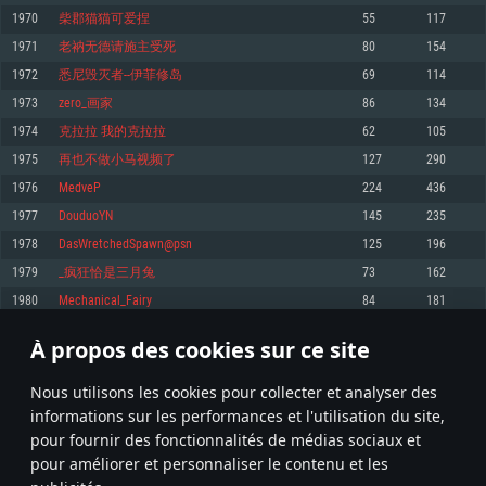
pas supportés)
1970
柴郡猫猫可爱捏
55
117
Mémoire: 4 GB
Mémoire: 4 GB
Mémoire: 6 GB
1971
老衲无德请施主受死
80
154
Carte graphique supportant DirectX 11: AMD Radeon 77XX / NVIDIA
Carte graphique: NVIDIA 660 avec les derniers drivers (moins de 6 mois) /
GeForce GTX 660. La résolution minimale supportée par le jeu est de 720p
Carte graphique: Intel Iris Pro 5200 (Mac), ou analogue AMD/Nvidia. La
de même pour AMD (La résolution minimale supportée par le jeu est de
1972
悉尼毁灭者--伊菲修岛
69
114
résolution minimale supportée par le jeu est de 720p.
720p)
Connection: Connexion Internet à haut débit
1973
zero_画家
86
134
Connection: Connexion Internet à haut débit
Connection: Connexion Internet à haut débit
Disque dur: 23.1 Go (client minimal)
1974
克拉拉 我的克拉拉
62
105
Disque dur: 62,2 Go (client minimal)
Disque dur: 62,2 Go (client minimal)
1975
再也不做小马视频了
127
290
Recommandée
Recommandée
Recommandée
1976
MedveP
224
436
OS: Windows 10/11 (64 bit)
OS: Mac OS Big Sur 11.0 ou plus récent
OS: Ubuntu 20.04 64bit
1977
DouduoYN
145
235
Processeur: Intel Core i5 ou Ryzen5 3600 et plus
1978
DasWretchedSpawn@psn
125
196
Processeur: Core i7 (Les processeurs Intel Xeon ne sont pas supportés)
Processeur: Intel Core i7
Mémoire: 16 GB et plus
1979
_疯狂恰是三月兔
73
162
Mémoire: 8 GB
Mémoire: 8 GB
Carte graphique supportant DirectX 11 ou plus et drivers: Nvidia GeForce
1980
Mechanical_Fairy
84
181
1060 et plus, Radeon RX 570 et plus.
Carte graphique: Radeon Vega II ou plus avec support de Metal
Carte graphique: NVIDIA 1060 avec les derniers drivers (moins de 6 mois) /
de même pour AMD (Radeon RX 570) avec les derniers drivers de moins de
Connection: Connexion Internet à haut débit
Connection: Connexion Internet à haut débit
6 mois et supportant Vulkan
À propos des cookies sur ce site
98
99
100
199
Disque dur: 75.9 Go (client complet)
Disque dur: 62,2 Go (client complet)
Connection: Connexion Internet à haut débit
Nous utilisons les cookies pour collecter et analyser des
Disque dur: 60,2 Go (client complet)
* Classement mis à jour quotidiennement
informations sur les performances et l'utilisation du site,
pour fournir des fonctionnalités de médias sociaux et
pour améliorer et personnaliser le contenu et les