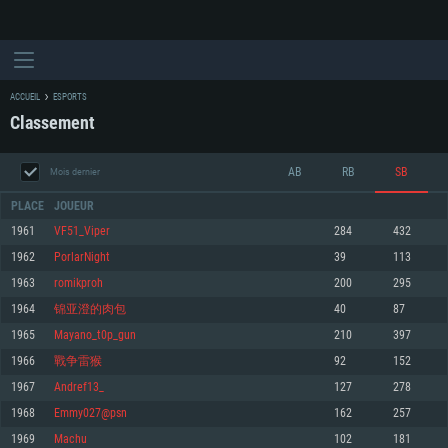
ACCUEIL
ESPORTS
Classement
AB
RB
SB
Mois dernier
PLACE
JOUEUR
1961
VF51_Viper
284
432
1962
PorlarNight
39
113
CONFIGURATION SYSTÈME REQUISE
1963
romikproh
200
295
1964
锦亚澄的肉包
40
87
Pour PC
Pour MAC
1965
Mayano_t0p_gun
210
397
Pour Linux
1966
戰争雷猴
92
152
Minimum
Minimum
Minimum
1967
Andref13_
127
278
OS: Windows 10 (64 bit)
OS: Mac OS Big Sur 11.0 ou plus récent
OS: Les configurations Linux 64 bits les plus modernes
1968
Emmy027@psn
162
257
1969
Machu
102
181
Processeur: Dual-Core 2.2 GHz
Processeur: Core i5, minimum 2.2GHz (Les processeurs Intel Xeon ne sont
Processeur: Dual-Core 2.4 GHz